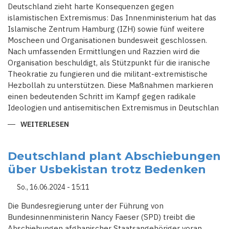
Deutschland zieht harte Konsequenzen gegen
islamistischen Extremismus: Das Innenministerium hat das
Islamische Zentrum Hamburg (IZH) sowie fünf weitere
Moscheen und Organisationen bundesweit geschlossen.
Nach umfassenden Ermittlungen und Razzien wird die
Organisation beschuldigt, als Stützpunkt für die iranische
Theokratie zu fungieren und die militant-extremistische
Hezbollah zu unterstützen. Diese Maßnahmen markieren
einen bedeutenden Schritt im Kampf gegen radikale
Ideologien und antisemitischen Extremismus in Deutschlan
WEITERLESEN
ÜBER
ZERSCHLAGUNG
IRANISCHER
STÜTZPUNKTE:
INNENMINISTERIUM
Deutschland plant Abschiebungen
SCHLIESST I
über Usbekistan trotz Bedenken
SLAMISCHES Z
ENTRUM H
AMBURG U
So., 16.06.2024 - 15:11
ND W
EITERE M
OSCHEEN
Die Bundesregierung unter der Führung von
Bundesinnenministerin Nancy Faeser (SPD) treibt die
Abschiebungen afghanischer Staatsangehöriger voran,