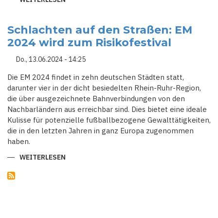
POLIZEI
AUS
ALLER
WELT:
Schlachten auf den Straßen: EM
580
2024 wird zum Risikofestival
BEAMTE
SICHERN
DIE
Do., 13.06.2024 - 14:25
EURO
2024
IN
Die EM 2024 findet in zehn deutschen Städten statt,
DEUTSCHLAND
darunter vier in der dicht besiedelten Rhein-Ruhr-Region,
die über ausgezeichnete Bahnverbindungen von den
Nachbarländern aus erreichbar sind. Dies bietet eine ideale
Kulisse für potenzielle fußballbezogene Gewalttätigkeiten,
die in den letzten Jahren in ganz Europa zugenommen
haben.
WEITERLESEN
ÜBER
SCHLACHTEN
AUF
DEN
STRASSEN: E
M 2
024 W
IRD Z
UM R