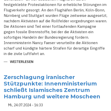
festgeklebte Protestaktionen für erhebliche Störungen im
Flugverkehr gesorgt. An den Flughäfen Berlin, Köln-Bonn,
Nürnberg und Stuttgart wurden Flüge zeitweise ausgesetzt,
nachdem Aktivisten auf die Rollfelder vorgedrungen waren.
Die Aktionen sind Teil einer fortlaufenden Kampagne
gegen fossile Brennstoffe, bei der die Aktivisten ein
sofortiges Handeln der Bundesregierung fordern.
Innenministerin Nancy Faeser verurteilte die Aktionen
scharf und kündigte härtere Strafen für derartige Eingriffe
in die zivile Luftfahrt an.
WEITERLESEN
ÜBER
FLUGCHAOS
DURCH
KLIMAPROTESTE:
AKTIVISTEN
Zerschlagung iranischer
SETZEN
Stützpunkte: Innenministerium
AUF
FESTGEKLEBTEN
schließt Islamisches Zentrum
WIDERSTAND
Hamburg und weitere Moscheen
Mi., 24.07.2024 - 16:33