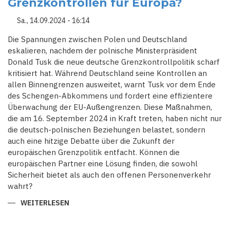
Grenzkontrollen für Europa?
EU
HERAUSFORDERN
Sa., 14.09.2024 - 16:14
Die Spannungen zwischen Polen und Deutschland
eskalieren, nachdem der polnische Ministerpräsident
Donald Tusk die neue deutsche Grenzkontrollpolitik scharf
kritisiert hat. Während Deutschland seine Kontrollen an
allen Binnengrenzen ausweitet, warnt Tusk vor dem Ende
des Schengen-Abkommens und fordert eine effizientere
Überwachung der EU-Außengrenzen. Diese Maßnahmen,
die am 16. September 2024 in Kraft treten, haben nicht nur
die deutsch-polnischen Beziehungen belastet, sondern
auch eine hitzige Debatte über die Zukunft der
europäischen Grenzpolitik entfacht. Können die
europäischen Partner eine Lösung finden, die sowohl
Sicherheit bietet als auch den offenen Personenverkehr
wahrt?
WEITERLESEN
ÜBER
DEUTSCHLAND
ZIEHT
DIE