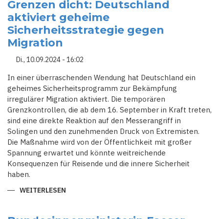
ZÜGEL
Grenzen dicht: Deutschland
AN:
aktiviert geheime
WAS
BEDEUTEN
Sicherheitsstrategie gegen
DIE
NEUEN
Migration
GRENZKONTROLLEN
FÜR
EUROPA?
Di., 10.09.2024 - 16:02
In einer überraschenden Wendung hat Deutschland ein
geheimes Sicherheitsprogramm zur Bekämpfung
irregulärer Migration aktiviert. Die temporären
Grenzkontrollen, die ab dem 16. September in Kraft treten,
sind eine direkte Reaktion auf den Messerangriff in
Solingen und den zunehmenden Druck von Extremisten.
Die Maßnahme wird von der Öffentlichkeit mit großer
Spannung erwartet und könnte weitreichende
Konsequenzen für Reisende und die innere Sicherheit
haben.
WEITERLESEN
ÜBER
GRENZEN
DICHT:
DEUTSCHLAND
AKTIVIERT