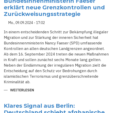
Bundesinnenministerin Faeser
GEHEIME
erklärt neue Grenzkontrollen und
SICHERHEITSSTRATEGIE
GEGEN
Zurückweisungsstrategie
MIGRATION
Mo., 09.09.2024 - 17:02
In einem entscheidenden Schritt zur Bekämpfung illegaler
Migration und zur Stärkung der inneren Sicherheit hat
Bundesinnenministerin Nancy Faeser (SPD) umfassende
Kontrollen an allen deutschen Landgrenzen angeordnet.
Ab dem 16. September 2024 treten die neuen Maßnahmen
in Kraft und sollen zunächst sechs Monate lang gelten.
Neben der Eindämmung der irregulären Migration zielt die
Entscheidung auf den Schutz vor Bedrohungen durch
islamistischen Terrorismus und grenzüberschreitende
Kriminalität ab.
WEITERLESEN
ÜBER
BUNDESINNENMINISTERIN
FAESER
ERKLÄRT
NEUE
Klares Signal aus Berlin:
GRENZKONTROLLEN
Deutschland schiebt afghanische
UND