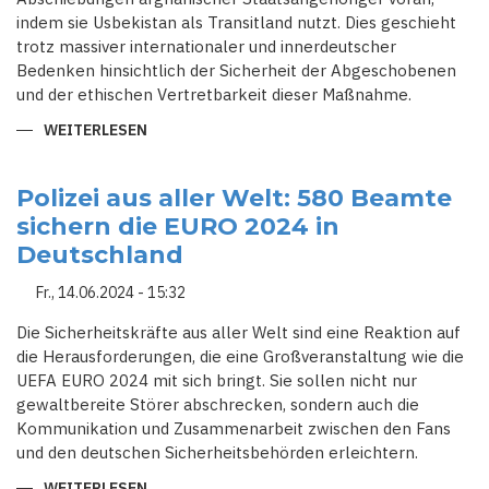
indem sie Usbekistan als Transitland nutzt. Dies geschieht
trotz massiver internationaler und innerdeutscher
Bedenken hinsichtlich der Sicherheit der Abgeschobenen
und der ethischen Vertretbarkeit dieser Maßnahme.
WEITERLESEN
ÜBER
DEUTSCHLAND
PLANT
ABSCHIEBUNGEN
ÜBER
Polizei aus aller Welt: 580 Beamte
USBEKISTAN
sichern die EURO 2024 in
TROTZ
BEDENKEN
Deutschland
Fr., 14.06.2024 - 15:32
Die Sicherheitskräfte aus aller Welt sind eine Reaktion auf
die Herausforderungen, die eine Großveranstaltung wie die
UEFA EURO 2024 mit sich bringt. Sie sollen nicht nur
gewaltbereite Störer abschrecken, sondern auch die
Kommunikation und Zusammenarbeit zwischen den Fans
und den deutschen Sicherheitsbehörden erleichtern.
WEITERLESEN
ÜBER