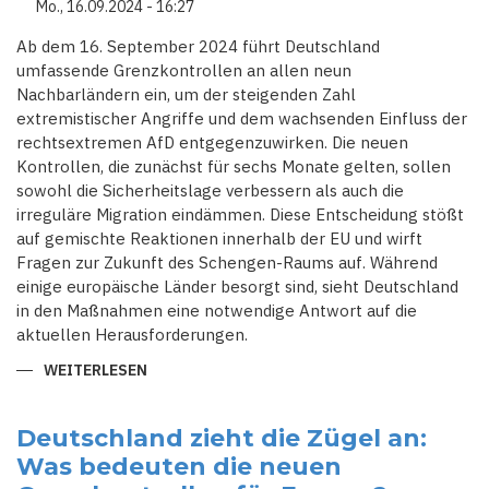
Mo., 16.09.2024 - 16:27
Ab dem 16. September 2024 führt Deutschland
umfassende Grenzkontrollen an allen neun
Nachbarländern ein, um der steigenden Zahl
extremistischer Angriffe und dem wachsenden Einfluss der
rechtsextremen AfD entgegenzuwirken. Die neuen
Kontrollen, die zunächst für sechs Monate gelten, sollen
sowohl die Sicherheitslage verbessern als auch die
irreguläre Migration eindämmen. Diese Entscheidung stößt
auf gemischte Reaktionen innerhalb der EU und wirft
Fragen zur Zukunft des Schengen-Raums auf. Während
einige europäische Länder besorgt sind, sieht Deutschland
in den Maßnahmen eine notwendige Antwort auf die
aktuellen Herausforderungen.
WEITERLESEN
ÜBER
GRENZEN
DICHT:
WIE
DEUTSCHLANDS
Deutschland zieht die Zügel an:
VERSCHÄRFTE
Was bedeuten die neuen
KONTROLLEN
DIE