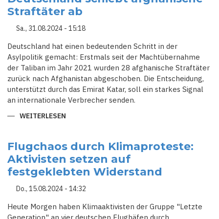
ZURÜCKWEISUNGSSTRATEGIE
Straftäter ab
Sa., 31.08.2024 - 15:18
Deutschland hat einen bedeutenden Schritt in der
Asylpolitik gemacht: Erstmals seit der Machtübernahme
der Taliban im Jahr 2021 wurden 28 afghanische Straftäter
zurück nach Afghanistan abgeschoben. Die Entscheidung,
unterstützt durch das Emirat Katar, soll ein starkes Signal
an internationale Verbrecher senden.
WEITERLESEN
ÜBER
KLARES
SIGNAL
AUS
BERLIN:
Flugchaos durch Klimaproteste:
DEUTSCHLAND
Aktivisten setzen auf
SCHIEBT
AFGHANISCHE
festgeklebten Widerstand
STRAFTÄTER
AB
Do., 15.08.2024 - 14:32
Heute Morgen haben Klimaaktivisten der Gruppe "Letzte
Generation" an vier deutschen Flughäfen durch