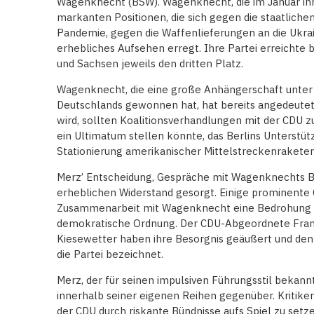
Wagenknecht (BSW). Wagenknecht, die im Januar ihre
markanten Positionen, die sich gegen die staatlic
Pandemie, gegen die Waffenlieferungen an die Ukra
erhebliches Aufsehen erregt. Ihre Partei erreichte
und Sachsen jeweils den dritten Platz.
Wagenknecht, die eine große Anhängerschaft unter
Deutschlands gewonnen hat, hat bereits angedeutet
wird, sollten Koalitionsverhandlungen mit der CDU z
ein Ultimatum stellen könnte, das Berlins Unterstü
Stationierung amerikanischer Mittelstreckenrakete
Merz’ Entscheidung, Gespräche mit Wagenknechts BS
erheblichen Widerstand gesorgt. Einige prominente 
Zusammenarbeit mit Wagenknecht eine Bedrohung für
demokratische Ordnung. Der CDU-Abgeordnete Frank
Kiesewetter haben ihre Besorgnis geäußert und den K
die Partei bezeichnet.
Merz, der für seinen impulsiven Führungsstil bekannt 
innerhalb seiner eigenen Reihen gegenüber. Kritiker 
der CDU durch riskante Bündnisse aufs Spiel zu set