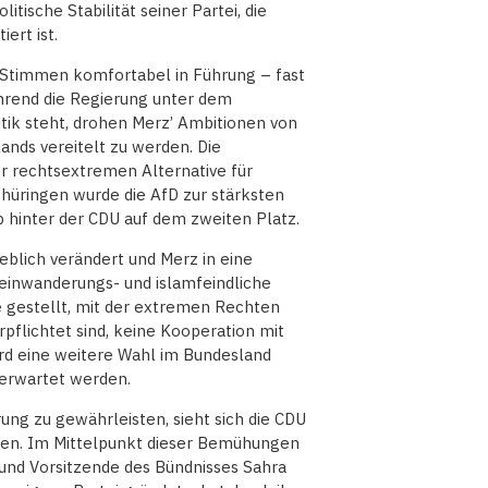
tische Stabilität seiner Partei, die
ert ist.
r Stimmen komfortabel in Führung – fast
ährend die Regierung unter dem
tik steht, drohen Merz’ Ambitionen von
nds vereitelt zu werden. Die
 rechtsextremen Alternative für
Thüringen wurde die AfD zur stärksten
p hinter der CDU auf dem zweiten Platz.
eblich verändert und Merz in eine
 einwanderungs- und islamfeindliche
e gestellt, mit der extremen Rechten
pflichtet sind, keine Kooperation mit
rd eine weitere Wahl im Bundesland
 erwartet werden.
ung zu gewährleisten, sieht sich die CDU
en. Im Mittelpunkt dieser Bemühungen
 und Vorsitzende des Bündnisses Sahra