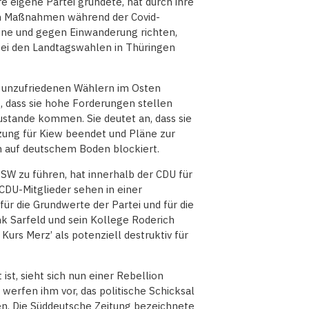
 eigene Partei gründete, hat durch ihre
hen Maßnahmen während der Covid-
ine und gegen Einwanderung richten,
 bei den Landtagswahlen in Thüringen
 unzufriedenen Wählern im Osten
, dass sie hohe Forderungen stellen
ustande kommen. Sie deutet an, dass sie
tzung für Kiew beendet und Pläne zur
n auf deutschem Boden blockiert.
W zu führen, hat innerhalb der CDU für
CDU-Mitglieder sehen in einer
 die Grundwerte der Partei und für die
 Sarfeld und sein Kollege Roderich
urs Merz’ als potenziell destruktiv für
ist, sieht sich nun einer Rebellion
werfen ihm vor, das politische Schicksal
zen. Die Süddeutsche Zeitung bezeichnete