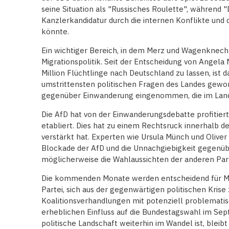
seine Situation als "Russisches Roulette", während "D
Kanzlerkandidatur durch die internen Konflikte und d
könnte.
Ein wichtiger Bereich, in dem Merz und Wagenknech
Migrationspolitik. Seit der Entscheidung von Angela
Million Flüchtlinge nach Deutschland zu lassen, is
umstrittensten politischen Fragen des Landes gewor
gegenüber Einwanderung eingenommen, die im Land
Die AfD hat von der Einwanderungsdebatte profitiert 
etabliert. Dies hat zu einem Rechtsruck innerhalb d
verstärkt hat. Experten wie Ursula Münch und Olive
Blockade der AfD und die Unnachgiebigkeit gegenüb
möglicherweise die Wahlaussichten der anderen Par
Die kommenden Monate werden entscheidend für Merz
Partei, sich aus der gegenwärtigen politischen Krise 
Koalitionsverhandlungen mit potenziell problematis
erheblichen Einfluss auf die Bundestagswahl im Se
politische Landschaft weiterhin im Wandel ist, bleib