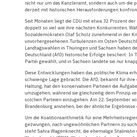
nicht nur um das Kanzleramt, sondern auch um die poli
derzeit mit historischen Herausforderungen konfronti
Seit Monaten liegt die CDU mit etwa 32 Prozent de
doppelt so viel wie ihre nächsten Konkurrenten. W
Sozialdemokraten Olaf Scholz zunehmend in der Kri
unvorhergesehenen Turbulenzen im Osten Deutschla
Landtagswahlen in Thüringen und Sachsen haben der
Deutschland (AfD) historische Erfolge beschert: In 
Partei gewählt, und in Sachsen landete sie nur knap
Diese Entwicklungen haben das politische Klima erh
schwierige Lage gebracht. Die AfD, bekannt für ihre
Haltung, hat den konservativen Parteien die Aufgab
umzugehen, während sie gleichzeitig dem Prinzip ver
solchen Parteien einzugehen. Am 22. September wi
Brandenburg anstehen, bei der ähnliche Ergebnisse
Um die Koalitionsarithmetik für eine Mehrheitsregier
gezwungen, nach ungewöhnlichen Partnern zu such
steht Sahra Wagenknecht, die ehemalige Stalinistin