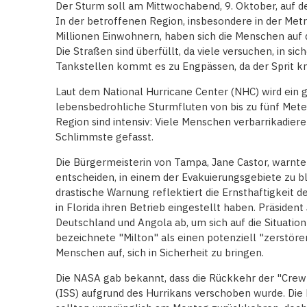
Der Sturm soll am Mittwochabend, 9. Oktober, auf de
In der betroffenen Region, insbesondere in der Met
Millionen Einwohnern, haben sich die Menschen auf d
Die Straßen sind überfüllt, da viele versuchen, in sic
Tankstellen kommt es zu Engpässen, da der Sprit kn
Laut dem National Hurricane Center (NHC) wird ein 
lebensbedrohliche Sturmfluten von bis zu fünf Mete
Region sind intensiv: Viele Menschen verbarrikadier
Schlimmste gefasst.
Die Bürgermeisterin von Tampa, Jane Castor, warnte 
entscheiden, in einem der Evakuierungsgebiete zu bl
drastische Warnung reflektiert die Ernsthaftigkeit 
in Florida ihren Betrieb eingestellt haben. Präsiden
Deutschland und Angola ab, um sich auf die Situation 
bezeichnete "Milton" als einen potenziell "zerstöre
Menschen auf, sich in Sicherheit zu bringen.
Die NASA gab bekannt, dass die Rückkehr der "Crew
(ISS) aufgrund des Hurrikans verschoben wurde. Die R