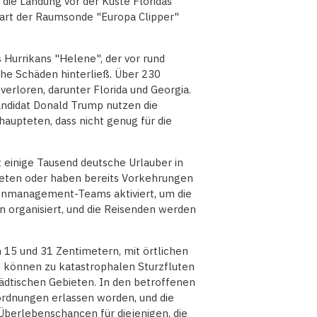
die Landung vor der Küste Floridas
art der Raumsonde "Europa Clipper"
Hurrikans "Helene", der vor rund
he Schäden hinterließ. Über 230
rloren, darunter Florida und Georgia.
andidat Donald Trump nutzen die
haupteten, dass nicht genug für die
 einige Tausend deutsche Urlauber in
bieten oder haben bereits Vorkehrungen
senmanagement-Teams aktiviert, um die
 organisiert, und die Reisenden werden
15 und 31 Zentimetern, mit örtlichen
e können zu katastrophalen Sturzfluten
dtischen Gebieten. In den betroffenen
ordnungen erlassen worden, und die
Überlebenschancen für diejenigen, die