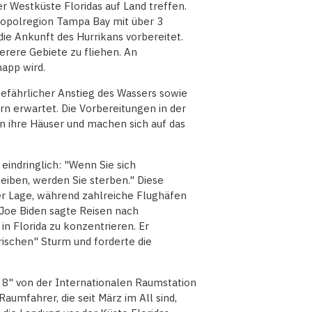
r Westküste Floridas auf Land treffen.
ropolregion Tampa Bay mit über 3
ie Ankunft des Hurrikans vorbereitet.
herere Gebiete zu fliehen. An
app wird.
gefährlicher Anstieg des Wassers sowie
rn erwartet. Die Vorbereitungen in der
en ihre Häuser und machen sich auf das
eindringlich: "Wenn Sie sich
eiben, werden Sie sterben." Diese
der Lage, während zahlreiche Flughäfen
t Joe Biden sagte Reisen nach
in Florida zu konzentrieren. Er
rischen" Sturm und forderte die
 8" von der Internationalen Raumstation
aumfahrer, die seit März im All sind,