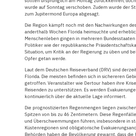
sollten ursprünglich am Montag zurückkehren, doch 
wurde auf Sonntag verschoben. Zudem wurde der St
zum Jupitermond Europa abgesagt.
Die Region kämpft noch mit den Nachwirkungen des 
anderthalb Wochen Florida heimsuchte und erheblic
Menschenleben gingen in mehreren Bundesstaaten ve
Politiker wie der republikanische Präsidentschaftsk
Situation, um Kritik an der Regierung zu üben und be
Opfer getan werde.
Laut dem Deutschen Reiseverband (DRV) sind derzeit
Florida. Die meisten befinden sich in sichereren Ge
getroffen. Veranstalter wie Dertour haben ihre Kri
Reisenden zu unterstützen. Es werden Evakuierungen
kontinuierlich über die aktuelle Lage informiert.
Die prognostizierten Regenmengen liegen zwischen 
Spitzen von bis zu 46 Zentimetern. Diese Regenfäll
und Überschwemmungen führen, insbesondere in stä
Küstenregionen sind obligatorische Evakuierungsan
Behörden haben die Bevölkerung gewarnt, dass die 