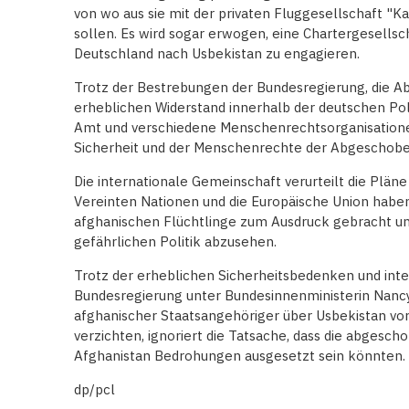
von wo aus sie mit der privaten Fluggesellschaft "K
sollen. Es wird sogar erwogen, eine Chartergesellsc
Deutschland nach Usbekistan zu engagieren.
Trotz der Bestrebungen der Bundesregierung, die A
erheblichen Widerstand innerhalb der deutschen Poli
Amt und verschiedene Menschenrechtsorganisatione
Sicherheit und der Menschenrechte der Abgeschob
Die internationale Gemeinschaft verurteilt die Plän
Vereinten Nationen und die Europäische Union haben 
afghanischen Flüchtlinge zum Ausdruck gebracht und
gefährlichen Politik abzusehen.
Trotz der erheblichen Sicherheitsbedenken und intern
Bundesregierung unter Bundesinnenministerin Nanc
afghanischer Staatsangehöriger über Usbekistan vora
verzichten, ignoriert die Tatsache, dass die abgesc
Afghanistan Bedrohungen ausgesetzt sein könnten.
dp/pcl