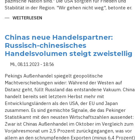
pazifische Nation sind." Die USA sorgten für Frieden und
Stabilität in der Region. "Wir gehen nicht weg", betonte er.
WEITERLESEN
ÜBER
BIDEN
BEKRÄFTIGT
NACH
TREFFEN
Chinas neue Handelspartner:
MIT
Russisch-chinesisches
CHINAS
XI
Handelsvolumen steigt zweistellig
US-
FÜHRUNGSANSPRUCH
IM
Mi., 08.11.2023 - 18:56
PAZIFIKRAUM
Pekings Außenhandel spiegelt geopolitische
Machtverschiebungen wider: Während der Westen auf
Distanz geht, füllt Russland das entstandene Vakuum. China
handelt bereits seit letztem Herbst mehr mit
Entwicklungs­ländern als den USA, der EU und Japan
zusammen. Es sind gemischte Signale, die das Pekinger
Statistikamt mit den neusten Wirtschafts­zahlen aussendet:
Zwar ist Chinas Außenhandel im Oktober im Vergleich zum
Vorjahres­monat um 2,5 Prozent zurückgegangen, was vor
allem an den schrumpfenden Exporten (minus 6,4 Prozent)