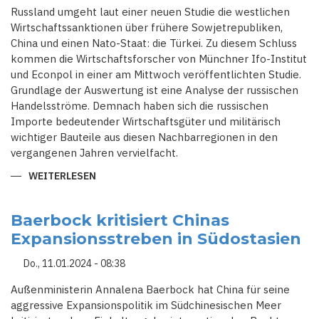
Russland umgeht laut einer neuen Studie die westlichen
Wirtschaftssanktionen über frühere Sowjetrepubliken,
China und einen Nato-Staat: die Türkei. Zu diesem Schluss
kommen die Wirtschaftsforscher von Münchner Ifo-Institut
und Econpol in einer am Mittwoch veröffentlichten Studie.
Grundlage der Auswertung ist eine Analyse der russischen
Handelsströme. Demnach haben sich die russischen
Importe bedeutender Wirtschaftsgüter und militärisch
wichtiger Bauteile aus diesen Nachbarregionen in den
vergangenen Jahren vervielfacht.
WEITERLESEN
ÜBER
RUSSLAND
UMGEHT
SANKTIONEN
ÜBER
Baerbock kritisiert Chinas
ZENTRALASIEN,
Expansionsstreben in Südostasien
TÜRKEI
UND
CHINA
Do., 11.01.2024 - 08:38
Außenministerin Annalena Baerbock hat China für seine
aggressive Expansionspolitik im Südchinesischen Meer