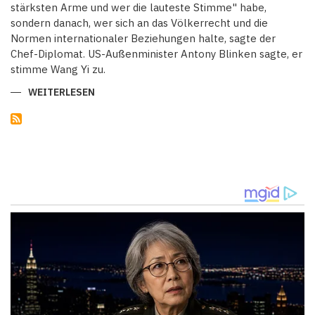
stärksten Arme und wer die lauteste Stimme" habe,
sondern danach, wer sich an das Völkerrecht und die
Normen internationaler Beziehungen halte, sagte der
Chef-Diplomat. US-Außenminister Antony Blinken sagte, er
stimme Wang Yi zu.
WEITERLESEN
ÜBER
SANKTIONEN
UND
KONTRÄRE
POLITISCHE
HALTUNGEN
-
USA
UND
CHINA
SUCHEN
NACH
STABILEM
PFAD