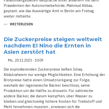
Palästinsergebieten Gespräche unter anderem mit dem
Präsidenten der Autonomiebehörde, Mahmud Abbas,
geplant, wie das Auswärtige Amt in Berlin am Freitag
weiter mitteilte.
WEITERLESEN
ÜBER
BAERBOCK
REIST
IN
NAHEN
Die Zuckerpreise steigen weltweit
OSTEN
nachdem El Nino die Ernten in
UND
NACH
Asien zerstört hat
SÜDOSTASIEN
Mo., 20.11.2023 - 10:09
Die explodierenden Zuckerpreise ließen Ishaq
Abdulraheem nur wenige Möglichkeiten. Eine Erhöhung der
Brotpreise hätte einen Umsatzrückgang zur Folge,
weshalb der nigerianische Bäcker beschloss, seine
Produktion um die Hälfte zu drosseln. Für zahlreiche
andere Bäcker, die darum kämpften, über Wasser zu
bleiben und gleichzeitig höhere Kosten für Treibstoff und
Mehl hinnehmen mussten , erwiesen sich die