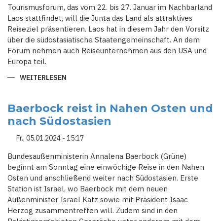
Tourismusforum, das vom 22. bis 27. Januar im Nachbarland
Laos stattfindet, will die Junta das Land als attraktives
Reiseziel präsentieren. Laos hat in diesem Jahr den Vorsitz
über die südostasiatische Staatengemeinschaft. An dem
Forum nehmen auch Reiseunternehmen aus den USA und
Europa teil.
WEITERLESEN
ÜBER
MYANMAR
WILL
TOURISMUS
WIEDERBELEBEN
Baerbock reist in Nahen Osten und
-
nach Südostasien
TROTZ
BÜRGERKRIEGS
Fr., 05.01.2024 - 15:17
Bundesaußenministerin Annalena Baerbock (Grüne)
beginnt am Sonntag eine einwöchige Reise in den Nahen
Osten und anschließend weiter nach Südostasien. Erste
Station ist Israel, wo Baerbock mit dem neuen
Außenminister Israel Katz sowie mit Präsident Isaac
Herzog zusammentreffen will. Zudem sind in den