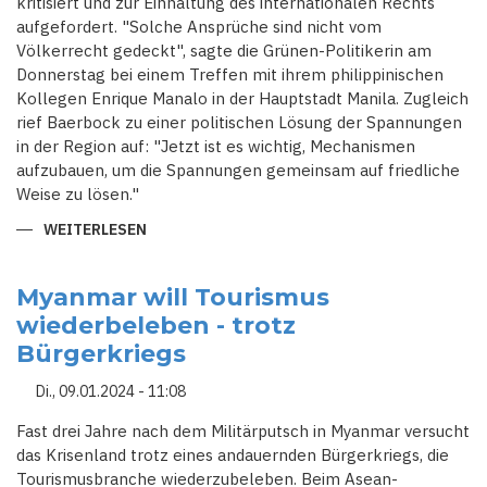
kritisiert und zur Einhaltung des internationalen Rechts
aufgefordert. "Solche Ansprüche sind nicht vom
Völkerrecht gedeckt", sagte die Grünen-Politikerin am
Donnerstag bei einem Treffen mit ihrem philippinischen
Kollegen Enrique Manalo in der Hauptstadt Manila. Zugleich
rief Baerbock zu einer politischen Lösung der Spannungen
in der Region auf: "Jetzt ist es wichtig, Mechanismen
aufzubauen, um die Spannungen gemeinsam auf friedliche
Weise zu lösen."
WEITERLESEN
ÜBER
BAERBOCK
KRITISIERT
CHINAS
EXPANSIONSSTREBEN
Myanmar will Tourismus
IN
wiederbeleben - trotz
SÜDOSTASIEN
Bürgerkriegs
Di., 09.01.2024 - 11:08
Fast drei Jahre nach dem Militärputsch in Myanmar versucht
das Krisenland trotz eines andauernden Bürgerkriegs, die
Tourismusbranche wiederzubeleben. Beim Asean-