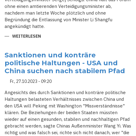
ohne einen amtierenden Verteidigungsminister ab,
nachdem man letzte Woche plötzlich und ohne
Begründung die Entlassung von Minister Li Shangfu
angekündigt hatte.
WEITERLESEN
ÜBER
CHINA
UND
RUSSLAND
WARNEN
Sanktionen und konträre
VOR
politische Haltungen - USA und
AUFRUHR
DURCH
China suchen nach stabilem Pfad
"AUSLÄNDISCHE
KRÄFTE"
Fr., 27.10.2023 - 09:20
Angesichts des durch Sanktionen und konträre politische
Haltungen belasteten Verhältnisses zwischen China und
den USA will Peking mit Washington "Missverständnisse"
klären. Die Beziehungen der beiden Staaten müssten
wieder auf einen gesunden, stabilen und nachhaltigen Pfad
gebracht werden, sagte Chinas Außenminister Wang Yi. Was
richtig und was falsch sei, richte sich nicht danach, wer "die