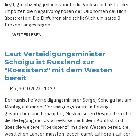
liegt, gleichzeitig jedoch konnte die Volksrepublik bei den
Importen die Negativ­prognosen der Ökonomen deutlich
übertreffen: Die Einfuhren sind schließlich um satte 3
Prozent angestiegen.
WEITERLESEN
ÜBER
CHINAS
NEUE
HANDELSPARTNER:
RUSSISCH-
Laut Verteidigungsminister
CHINESISCHES
Schoigu ist Russland zur
HANDELSVOLUMEN
STEIGT
"Koexistenz" mit dem Westen
ZWEISTELLIG
bereit
Mo., 30.10.2023 - 10:29
Der russische Verteidigungsminister Sergej Schoigu hat am
Montag auf einem Verteidigungsforum in Peking
gesprochen und behauptet, Moskau sei zu Gesprächen über
die Beilegung der Ukraine-Krise nach dem Konflikt und
über die weitere "Koexistenz" mit dem Westen bereit, die
westlichen Länder müssten jedoch damit aufhören auf der