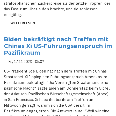
stratosphärischen Zuckerpreise als der letzte Tropfen, der
das Fass zum Überlaufen brachte, und sie schlossen
endgültig.
WEITERLESEN
ÜBER
DIE
ZUCKERPREISE
STEIGEN
WELTWEIT
Biden bekräftigt nach Treffen mit
NACHDEM
Chinas Xi US-Führungsanspruch im
EL
NINO
Pazifikraum
DIE
ERNTEN
IN
Fr., 17.11.2023 - 05:07
ASIEN
ZERSTÖRT
HAT
US-Präsident Joe Biden hat nach dem Treffen mit Chinas
Staatschef Xi Jinping den Führungsanspruch Amerikas im
Pazifikraum bekräftigt. "Die Vereinigten Staaten sind eine
pazifische Macht", sagte Biden am Donnerstag beim Gipfel
der Asiatisch-Pazifischen Wirtschaftsgemeinschaft (Apec)
in San Francisco. Xi habe ihn bei ihrem Treffen am
Mittwoch gefragt, warum sich die USA derart im
Pazifikraum engagierten. Die Antwort laute: "Weil wir eine