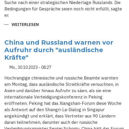
Suche nach einer strategischen Niederlage Russlands. Die
Bedingungen für Gespräche seien noch nicht erfüllt, sagte
er.
WEITERLESEN
ÜBER
LAUT
VERTEIDIGUNGSMINISTER
SCHOIGU
IST
China und Russland warnen vor
RUSSLAND
Aufruhr durch "ausländische
ZUR
"KOEXISTENZ"
Kräfte"
MIT
DEM
WESTEN
Mo., 30.10.2023 - 08:27
BEREIT
Hochrangige chinesische und russische Beamte warnten
am Montag, dass ausländische Streitkräfte versuchten, in
Asien und darüber hinaus Aufruhr zu säen, als sie eine
internationale Verteidigungskonferenz in Peking
eröffneten. Peking hat das Xiangshan-Forum diese Woche
als Antwort auf den Shangri-La-Dialog in Singapur
angekündigt und erklärt, dass Vertreter aus 90 Ländern
daran teilnehmen, darunter auch der russische
Verteidigungsminister Sergej Schoigu. China hält das Forum