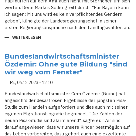
Papi dürfen auf dem Amt auch nicht mit Sternchen um sich
werfen. Denn Markus Söder greift durch. "Für Bayern kann
ich sagen: Mit uns wird es kein verpflichtendes Gendern
geben", kündigte der Landesregierungschef in seiner
ersten Regierungsansprache nach den Landtagswahlen an.
WEITERLESEN
ÜBER
GENDERVERBOT
IN
BAYERN
-
Bundeslandwirtschaftsminister
HABEN
Özdemir: Ohne gute Bildung "sind
WIR
KEINE
wir weg vom Fenster"
ANDEREN
PROBLEME
IN
Mi., 06.12.2023 - 12:10
DEUTSCHLAND?
Bundeslandwirtschaftsminister Cem Özdemir (Grüne) hat
angesichts der desaströsen Ergebnisse der jüngsten Pisa-
Studie zum Handeln aufgefordert und dies auch mit seiner
eigenen Migrationsbiografie begründet. "Die Zahlen der
neuen Pisa-Studie sind alarmierend", sagte er. "Wir sind
darauf angewiesen, dass wir unsere Kinder bestmöglich auf
das Leben vorbereiten, dazu gehört auch eine exzellente