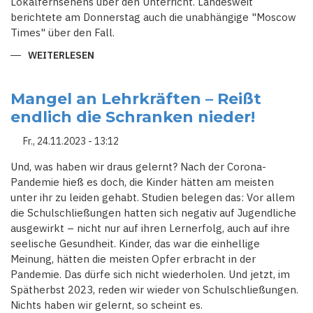
Lokalfernsehens über den Unterricht. Landesweit
berichtete am Donnerstag auch die unabhängige "Moscow
Times" über den Fall.
WEITERLESEN
ÜBER
IM
ZEICHEN
DES
KRIEGES
Mangel an Lehrkräften – Reißt
HAT
endlich die Schranken nieder!
SICH
EINIGES
GEÄNDERT
Fr., 24.11.2023 - 13:12
-
SCHULE
IN
Und, was haben wir draus gelernt? Nach der Corona-
RUSSLAND
Pandemie hieß es doch, die Kinder hätten am meisten
LÄSST
KINDER
unter ihr zu leiden gehabt. Studien belegen das: Vor allem
GRANATENTEILE
BASTELN
die Schulschließungen hatten sich negativ auf Jugendliche
ausgewirkt – nicht nur auf ihren Lernerfolg, auch auf ihre
seelische Gesundheit. Kinder, das war die einhellige
Meinung, hätten die meisten Opfer erbracht in der
Pandemie. Das dürfe sich nicht wiederholen. Und jetzt, im
Spätherbst 2023, reden wir wieder von Schulschließungen.
Nichts haben wir gelernt, so scheint es.