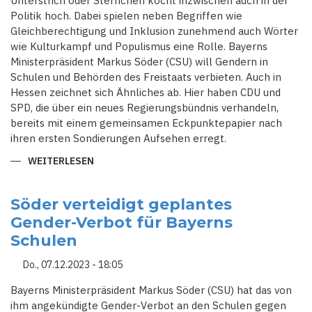
Unterstrich oder Sternchen kocht inzwischen auch in der
Politik hoch. Dabei spielen neben Begriffen wie
Gleichberechtigung und Inklusion zunehmend auch Wörter
wie Kulturkampf und Populismus eine Rolle. Bayerns
Ministerpräsident Markus Söder (CSU) will Gendern in
Schulen und Behörden des Freistaats verbieten. Auch in
Hessen zeichnet sich Ähnliches ab. Hier haben CDU und
SPD, die über ein neues Regierungsbündnis verhandeln,
bereits mit einem gemeinsamen Eckpunktepapier nach
ihren ersten Sondierungen Aufsehen erregt.
WEITERLESEN
ÜBER
GENDER-
VERBOT-
STREIT:
GLEICHBERECHTIGUNG
Söder verteidigt geplantes
ODER
Gender-Verbot für Bayerns
KULTURKAMPF?
Schulen
Do., 07.12.2023 - 18:05
Bayerns Ministerpräsident Markus Söder (CSU) hat das von
ihm angekündigte Gender-Verbot an den Schulen gegen