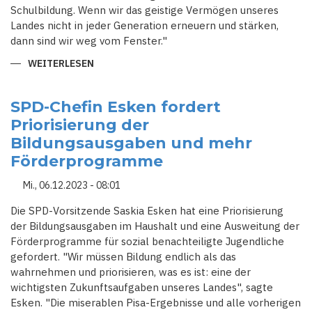
Schulbildung. Wenn wir das geistige Vermögen unseres
Landes nicht in jeder Generation erneuern und stärken,
dann sind wir weg vom Fenster."
WEITERLESEN
ÜBER
BUNDESLANDWIRTSCHAFTSMINISTER
ÖZDEMIR:
OHNE
GUTE
SPD-Chefin Esken fordert
BILDUNG
Priorisierung der
"SIND
WIR
Bildungsausgaben und mehr
WEG
VOM
Förderprogramme
FENSTER"
Mi., 06.12.2023 - 08:01
Die SPD-Vorsitzende Saskia Esken hat eine Priorisierung
der Bildungsausgaben im Haushalt und eine Ausweitung der
Förderprogramme für sozial benachteiligte Jugendliche
gefordert. "Wir müssen Bildung endlich als das
wahrnehmen und priorisieren, was es ist: eine der
wichtigsten Zukunftsaufgaben unseres Landes", sagte
Esken. "Die miserablen Pisa-Ergebnisse und alle vorherigen