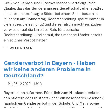
Kritik von Lehrer- und Elternverbänden verteidigt. "Ich
glaube, dass das Gendern unsere Gesellschaft eher spaltet
als alles andere", sagte Söder bei einem Schulbesuch in
München am Donnerstag. Rechtschreibung spalte immer in
diejenigen, die es richtig und die es falsch machten. Zudem
verwies er auf die Linie des Rats für deutsche
Rechtschreibung - und darauf, dass manche Länder bereits
ein solches Verbot hätten.
WEITERLESEN
ÜBER
SÖDER
VERTEIDIGT
GEPLANTES
GENDER-
Genderverbot in Bayern - Haben
VERBOT
wir keine anderen Probleme in
FÜR
BAYERNS
Deutschland?
SCHULEN
Mi., 06.12.2023 - 13:13
Bayern kann aufatmen. Pünktlich zum Nikolaus steckt in
den Stiefeln der Freistaatskinder ein besonderes Geschenk,
nämlich ein Genderverbot in der Schule. Und Mami sowie