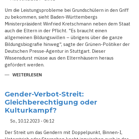
BRANDENBURG
Um die Leistungsprobleme bei Grundschülern in den Griff
zu bekommen, sieht Baden-Württembergs
Ministerpräsident Winfried Kretschmann neben dem Staat
auch die Eltern in der Pflicht. "Es braucht einen
allgemeinen Bildungswillen – übrigens über die ganze
Bildungsbiografie hinweg", sagte der Grünen-Politiker der
Deutschen Presse-Agentur in Stuttgart. Dieser
Wissensdurst müsse aus den Elternhäusern heraus
gefördert werden.
WEITERLESEN
ÜBER
LEISTUNGSSCHWACHE
GRUNDSCHÜLER
–
KRETSCHMANN
Gender-Verbot-Streit:
SIEHT
Gleichberechtigung oder
AUCH
ELTERN
Kulturkampf?
IN
DER
PFLICHT
So., 10.12.2023 - 06:12
Der Streit um das Gendern mit Doppelpunkt, Binnen-I,