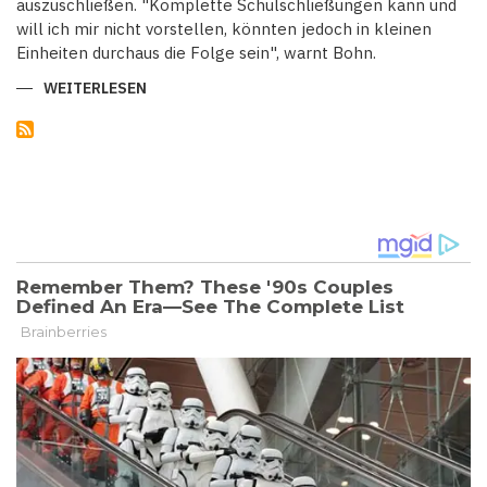
auszuschließen. "Komplette Schulschließungen kann und
will ich mir nicht vorstellen, könnten jedoch in kleinen
Einheiten durchaus die Folge sein", warnt Bohn.
WEITERLESEN
ÜBER
KITAS
VON
BUNDESWEITER
KRANKHEITSWELLE
STARK
BETROFFEN:
GRUNDSCHULEN
WARNEN
VOR
SCHLIESSUNGEN