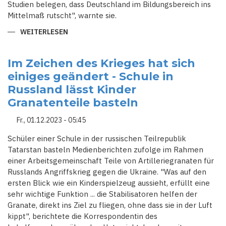
Studien belegen, dass Deutschland im Bildungsbereich ins
Mittelmaß rutscht", warnte sie.
WEITERLESEN
ÜBER
SPD-
CHEFIN
ESKEN
FORDERT
Im Zeichen des Krieges hat sich
PRIORISIERUNG
einiges geändert - Schule in
DER
BILDUNGSAUSGABEN
Russland lässt Kinder
UND
MEHR
Granatenteile basteln
FÖRDERPROGRAMME
Fr., 01.12.2023 - 05:45
Schüler einer Schule in der russischen Teilrepublik
Tatarstan basteln Medienberichten zufolge im Rahmen
einer Arbeitsgemeinschaft Teile von Artilleriegranaten für
Russlands Angriffskrieg gegen die Ukraine. "Was auf den
ersten Blick wie ein Kinderspielzeug aussieht, erfüllt eine
sehr wichtige Funktion ... die Stabilisatoren helfen der
Granate, direkt ins Ziel zu fliegen, ohne dass sie in der Luft
kippt", berichtete die Korrespondentin des