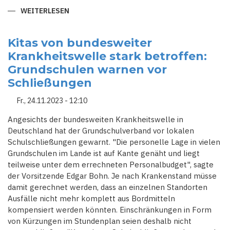
WEITERLESEN
ÜBER
MANGEL
AN
LEHRKRÄFTEN
–
Kitas von bundesweiter
REISST E
Krankheitswelle stark betroffen:
NDLICH D
IE S
Grundschulen warnen vor
CHRANKEN N
IEDER!
Schließungen
Fr., 24.11.2023 - 12:10
Angesichts der bundesweiten Krankheitswelle in
Deutschland hat der Grundschulverband vor lokalen
Schulschließungen gewarnt. "Die personelle Lage in vielen
Grundschulen im Lande ist auf Kante genäht und liegt
teilweise unter dem errechneten Personalbudget", sagte
der Vorsitzende Edgar Bohn. Je nach Krankenstand müsse
damit gerechnet werden, dass an einzelnen Standorten
Ausfälle nicht mehr komplett aus Bordmitteln
kompensiert werden könnten. Einschränkungen in Form
von Kürzungen im Stundenplan seien deshalb nicht