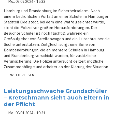
Mo., 09.09.2024 - 15:33
Hamburg und Brandenburg im Sicherheitsalarm: Nach
einem bedrohlichen Vorfall an einer Schule im Hamburger
Stadtteil Eidelstedt, bei dem eine Waffe gesichtet wurde,
steht die Polizei vor großen Herausforderungen. Der
gesuchte Schüler ist noch flüchtig, während ein
Großaufgebot von Streifenwagen und ein Hubschrauber die
Suche unterstützen. Zeitgleich sorgt eine Serie von
Bombendrohungen, die an mehrere Schulen in Hamburg
und Brandenburg verschickt wurden, für zusätzliche
Verunsicherung. Die Polizei untersucht derzeit mögliche
Zusammenhänge und arbeitet an der Klärung der Situation.
WEITERLESEN
ÜBER
SCHÜLERSTREIT
ESKALIERT:
HAMBURGER
SCHULE
Leistungsschwache Grundschüler
IM
– Kretschmann sieht auch Eltern in
POLIZEIEINSATZ
–
der Pflicht
DROHUNGEN
AUCH
IN
Mo., 08.01.2024 - 10:31