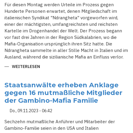
Für diesen Montag werden Urteile im Prozess gegen
Hunderte Personen erwartet, denen Mitgliedschaft im
italienischen Syndikat "Ndrangheta" vorgeworfen wird,
einer der mächtigsten, umfangreichsten und reichsten
Kartelle im Drogenhandel der Welt. Der Prozess begann
vor fast drei Jahren in der Region Südkalabrien, wo die
Mafia-Organisation ursprünglich ihren Sitz hatte. Die
Ndrangheta sammelte in aller Stille Macht in Italien und im
Ausland, während die sizilianische Mafia an Einfluss verlor.
WEITERLESEN
ÜBER
IM
GRÖSSTEN P
ROZESS S
EIT J
Staatsanwälte erheben Anklage
AHREN G
gegen 16 mutmaßliche Mitglieder
EGEN M
AFIA-S
der Gambino-Mafia Familie
YNDIKAT N
DRANGHETA W
ERDEN U
Do., 09.11.2023 - 06:42
RTEILE E
RWARTET
Sechzehn mutmaßliche Anführer und Mitarbeiter der
Gambino-Familie seien in den USA und Italien