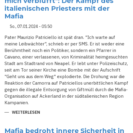
mich verblüfft": Der Kampf des
italienischen Priesters mit der
Mafia
So., 07.01.2024 - 05:50
Pater Maurizio Patriciello ist spät dran. "Ich warte auf
meine Leibwächter", schrieb er per SMS. Er ist weder eine
Berühmtheit noch ein Politiker, sondern ein Pfarrer in
Caivano, einer verlassenen, von Kriminalität heimgesuchten
Stadt am Stadtrand von Neapel. Er lebt unter Polizeischutz,
seit am Tor seiner Kirche eine Bombe mit der Aufschrift
"Geht uns aus dem Weg" explodierte. Die Drohung war die
Reaktion der Camorra auf Patriciellos unerbittlichen Kampf
gegen die illegale Entsorgung von Giftmüll durch die Mafia-
Organisation auf Ackerland in der süditalienischen Region
Kampanien.
WEITERLESEN
ÜBER
"MELONIS
SCHNELLE
REAKTION
HAT
Mafia bedroht innere Sicherheit in