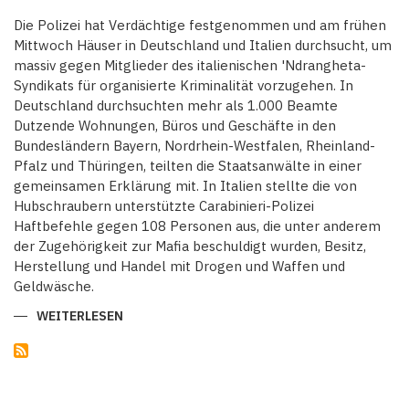
IHR
IMAGE
Die Polizei hat Verdächtige festgenommen und am frühen
ZU
VERBESSERN
Mittwoch Häuser in Deutschland und Italien durchsucht, um
massiv gegen Mitglieder des italienischen 'Ndrangheta-
Syndikats für organisierte Kriminalität vorzugehen. In
Deutschland durchsuchten mehr als 1.000 Beamte
Dutzende Wohnungen, Büros und Geschäfte in den
Bundesländern Bayern, Nordrhein-Westfalen, Rheinland-
Pfalz und Thüringen, teilten die Staatsanwälte in einer
gemeinsamen Erklärung mit. In Italien stellte die von
Hubschraubern unterstützte Carabinieri-Polizei
Haftbefehle gegen 108 Personen aus, die unter anderem
der Zugehörigkeit zur Mafia beschuldigt wurden, Besitz,
Herstellung und Handel mit Drogen und Waffen und
Geldwäsche.
WEITERLESEN
ÜBER
ÜBER
100
PERSONEN
BEI
ANTI-
MAFIA-
RAZZIEN