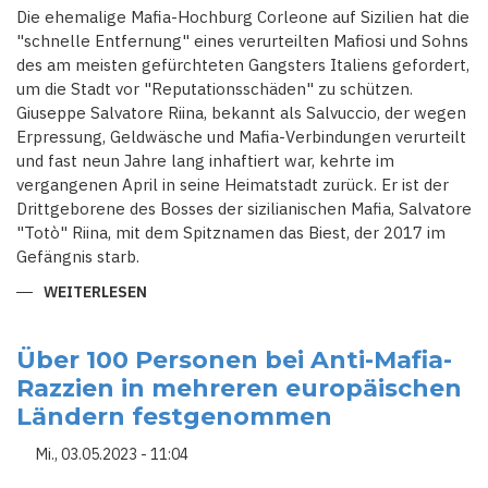
Die ehemalige Mafia-Hochburg Corleone auf Sizilien hat die
"schnelle Entfernung" eines verurteilten Mafiosi und Sohns
des am meisten gefürchteten Gangsters Italiens gefordert,
um die Stadt vor "Reputationsschäden" zu schützen.
Giuseppe Salvatore Riina, bekannt als Salvuccio, der wegen
Erpressung, Geldwäsche und Mafia-Verbindungen verurteilt
und fast neun Jahre lang inhaftiert war, kehrte im
vergangenen April in seine Heimatstadt zurück. Er ist der
Drittgeborene des Bosses der sizilianischen Mafia, Salvatore
"Totò" Riina, mit dem Spitznamen das Biest, der 2017 im
Gefängnis starb.
WEITERLESEN
ÜBER
EHEMALIGE
MAFIA-
HOCHBURG
CORLEONE
Über 100 Personen bei Anti-Mafia-
AUF
Razzien in mehreren europäischen
SIZILIEN
WILL
Ländern festgenommen
SOHN
EINES
MAFIABOSSES
Mi., 03.05.2023 - 11:04
VERTREIBEN
UM