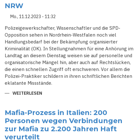
MICH
NRW
VERBLÜFFT":
DER
KAMPF
Mo., 11.12.2023 - 11:32
DES
ITALIENISCHEN
PRIESTERS
Polizeigewerkschafter, Wissenschaftler und die SPD-
MIT
Opposition sehen in Nordrhein-Westfalen noch viel
DER
MAFIA
Handlungsbedarf bei der Bekämpfung organisierter
Kriminalität (OK). In Stellungnahmen für eine Anhörung im
Landtag an diesem Dienstag weisen sie auf personelle und
organisatorische Mängel hin, aber auch auf Rechtslücken,
die einen schnellen Zugriff oft erschweren. Vor allem die
Polizei-Praktiker schildern in ihren schriftlichen Berichten
eklatante Missstände.
WEITERLESEN
ÜBER
MAFIA
BEDROHT
INNERE
SICHERHEIT
Mafia-Prozess in Italien: 200
IN
Personen wegen Verbindungen
NRW
zur Mafia zu 2.200 Jahren Haft
verurteilt