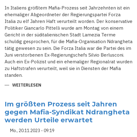
MAFIA
ZU
In Italiens größtem Mafia-Prozess seit Jahrzehnten ist ein
2.200
ehemaliger Abgeordneter der Regierungspartei Forza
JAHREN
HAFT
Italia zu elf Jahren Haft verurteilt worden. Der konservative
VERURTEILT
Politiker Giancarlo Pittelli wurde am Montag von einem
Gericht in der süditalienischen Stadt Lamezia Terme
schuldig gesprochen, für die Mafia-Organisation Ndrangheta
tätig gewesen zu sein. Die Forza Italia war die Partei des im
Juni verstorbenen Ex-Regierungschefs Silvio Berlusconi.
Auch ein Ex-Polizist und ein ehemaliger Regionalrat wurden
zu Haftstrafen verurteilt, weil sie in Diensten der Mafia
standen.
WEITERLESEN
ÜBER
KONSERVATIVE
POLITIKER
DER
FORZA
Im größten Prozess seit Jahren
ITALIA
gegen Mafia-Syndikat Ndrangheta
IN
MAFIA-
werden Urteile erwartet
PROZESS
VERURTEILT
Mo., 20.11.2023 - 09:19