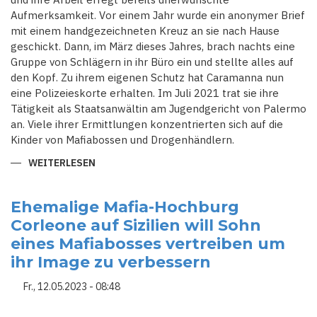
Aufmerksamkeit. Vor einem Jahr wurde ein anonymer Brief
mit einem handgezeichneten Kreuz an sie nach Hause
geschickt. Dann, im März dieses Jahres, brach nachts eine
Gruppe von Schlägern in ihr Büro ein und stellte alles auf
den Kopf. Zu ihrem eigenen Schutz hat Caramanna nun
eine Polizeieskorte erhalten. Im Juli 2021 trat sie ihre
Tätigkeit als Staatsanwältin am Jugendgericht von Palermo
an. Viele ihrer Ermittlungen konzentrierten sich auf die
Kinder von Mafiabossen und Drogenhändlern.
WEITERLESEN
ÜBER
DIE
KINDER
VERLASSEN
DIE
Ehemalige Mafia-Hochburg
MAFIA
Corleone auf Sizilien will Sohn
eines Mafiabosses vertreiben um
ihr Image zu verbessern
Fr., 12.05.2023 - 08:48