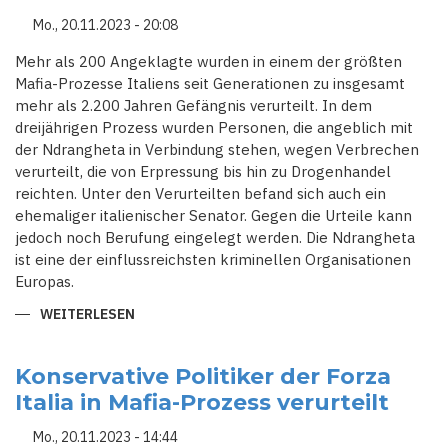
Mo., 20.11.2023 - 20:08
Mehr als 200 Angeklagte wurden in einem der größten
Mafia-Prozesse Italiens seit Generationen zu insgesamt
mehr als 2.200 Jahren Gefängnis verurteilt. In dem
dreijährigen Prozess wurden Personen, die angeblich mit
der Ndrangheta in Verbindung stehen, wegen Verbrechen
verurteilt, die von Erpressung bis hin zu Drogenhandel
reichten. Unter den Verurteilten befand sich auch ein
ehemaliger italienischer Senator. Gegen die Urteile kann
jedoch noch Berufung eingelegt werden. Die Ndrangheta
ist eine der einflussreichsten kriminellen Organisationen
Europas.
WEITERLESEN
ÜBER
MAFIA-
PROZESS
IN
ITALIEN:
Konservative Politiker der Forza
200
Italia in Mafia-Prozess verurteilt
PERSONEN
WEGEN
VERBINDUNGEN
Mo., 20.11.2023 - 14:44
ZUR