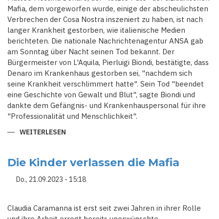
Mafia, dem vorgeworfen wurde, einige der abscheulichsten
Verbrechen der Cosa Nostra inszeniert zu haben, ist nach
langer Krankheit gestorben, wie italienische Medien
berichteten. Die nationale Nachrichtenagentur ANSA gab
am Sonntag über Nacht seinen Tod bekannt. Der
Bürgermeister von L'Aquila, Pierluigi Biondi, bestätigte, dass
Denaro im Krankenhaus gestorben sei, "nachdem sich
seine Krankheit verschlimmert hatte". Sein Tod "beendet
eine Geschichte von Gewalt und Blut", sagte Biondi und
dankte dem Gefängnis- und Krankenhauspersonal für ihre
"Professionalität und Menschlichkeit".
WEITERLESEN
ÜBER
"LETZTER
PATE"
DER
SIZILIANISCHEN
Die Kinder verlassen die Mafia
MAFIA
NACH
Do., 21.09.2023 - 15:18
LANGER
KRANKHEIT
GESTORBEN
Claudia Caramanna ist erst seit zwei Jahren in ihrer Rolle
und ihre Arbeit erregt bereits unerwünschte