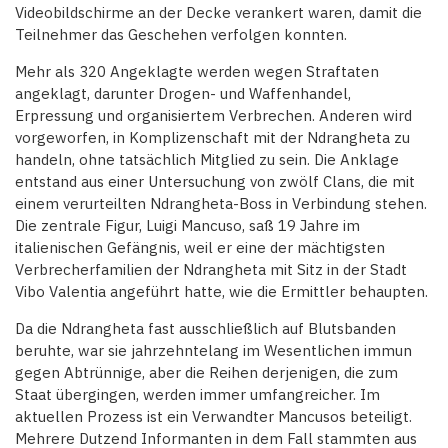
Videobildschirme an der Decke verankert waren, damit die
Teilnehmer das Geschehen verfolgen konnten.
Mehr als 320 Angeklagte werden wegen Straftaten
angeklagt, darunter Drogen- und Waffenhandel,
Erpressung und organisiertem Verbrechen. Anderen wird
vorgeworfen, in Komplizenschaft mit der Ndrangheta zu
handeln, ohne tatsächlich Mitglied zu sein. Die Anklage
entstand aus einer Untersuchung von zwölf Clans, die mit
einem verurteilten Ndrangheta-Boss in Verbindung stehen.
Die zentrale Figur, Luigi Mancuso, saß 19 Jahre im
italienischen Gefängnis, weil er eine der mächtigsten
Verbrecherfamilien der Ndrangheta mit Sitz in der Stadt
Vibo Valentia angeführt hatte, wie die Ermittler behaupten.
Da die Ndrangheta fast ausschließlich auf Blutsbanden
beruhte, war sie jahrzehntelang im Wesentlichen immun
gegen Abtrünnige, aber die Reihen derjenigen, die zum
Staat übergingen, werden immer umfangreicher. Im
aktuellen Prozess ist ein Verwandter Mancusos beteiligt.
Mehrere Dutzend Informanten in dem Fall stammten aus