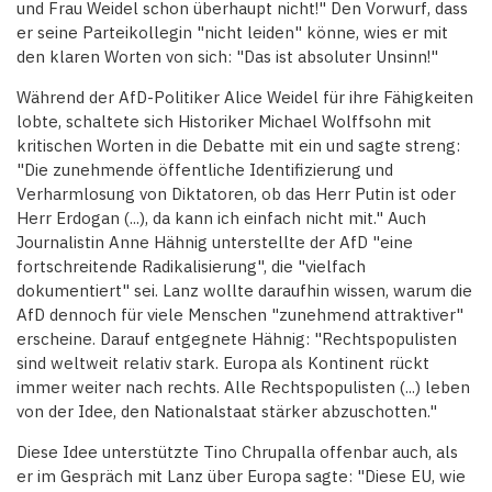
und Frau Weidel schon überhaupt nicht!" Den Vorwurf, dass
er seine Parteikollegin "nicht leiden" könne, wies er mit
den klaren Worten von sich: "Das ist absoluter Unsinn!"
Während der AfD-Politiker Alice Weidel für ihre Fähigkeiten
lobte, schaltete sich Historiker Michael Wolffsohn mit
kritischen Worten in die Debatte mit ein und sagte streng:
"Die zunehmende öffentliche Identifizierung und
Verharmlosung von Diktatoren, ob das Herr Putin ist oder
Herr Erdogan (...), da kann ich einfach nicht mit." Auch
Journalistin Anne Hähnig unterstellte der AfD "eine
fortschreitende Radikalisierung", die "vielfach
dokumentiert" sei. Lanz wollte daraufhin wissen, warum die
AfD dennoch für viele Menschen "zunehmend attraktiver"
erscheine. Darauf entgegnete Hähnig: "Rechtspopulisten
sind weltweit relativ stark. Europa als Kontinent rückt
immer weiter nach rechts. Alle Rechtspopulisten (...) leben
von der Idee, den Nationalstaat stärker abzuschotten."
Diese Idee unterstützte Tino Chrupalla offenbar auch, als
er im Gespräch mit Lanz über Europa sagte: "Diese EU, wie