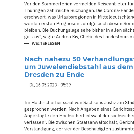
Vor den Sommerferien vermelden Reiseanbieter für
Thüringen zahlreiche Buchungen. Die Corona-Pandem
erschwert, was Urlaubsregionen in Mitteldeutschlan
werden ersten Prognosen zufolge auch diesen Som
bleiben. Die Buchungslage sehe bisher in allen säch
gut aus", sagte Andrea Kis, Chefin des Landestouri
WEITERLESEN
ÜBER
REISEANBIETER
MELDEN
ZAHLREICHE
Nach nahezu 50 Verhandlungst
BUCHUNGEN
FÜR
um Juwelendiebstahl aus dem
DAS
REISEZIEL
Dresden zu Ende
OSTDEUTSCHLAND
IN
Di., 16.05.2023 - 05:39
DEN
SOMMERFERIEN
Im Hochsicherheitssaal von Sachsens Justiz am Stadt
gesprochen werden. Nach Angaben eines Gerichtsspr
Angeklagte den Hochsicherheitssaal der sächsischen 
verlassen". Die zwischen Staatsanwaltschaft, Geric
Verständigung, der vier der Beschuldigten zustimmten