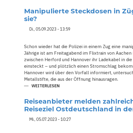
ALTLASTEN:
WIE
Manipulierte Steckdosen in Z
DDR-
CHLORIDE
sie?
ZUM
VERHÄNGNIS
FÜR
Di., 05.09.2023 - 13:59
DIE
CAROLABRÜCKE
WURDEN
Schon wieder hat die Polizei in einem Zug eine mani
Jährige ist am Freitagabend im Flixtrain von Aachen 
zwischen Herford und Hannover ihr Ladekabel in die
einsteckt – und plötzlich einen Stromschlag bekom
Hannover wird über den Vorfall informiert, untersuc
Metallstifte, die aus der Öffnung hinausragen.
WEITERLESEN
ÜBER
MANIPULIERTE
STECKDOSEN
IN
Reiseanbieter melden zahlrei
ZÜGEN:
WIE
Reiseziel Ostdeutschland in d
ERKENNT
MAN
SIE?
Mi., 05.07.2023 - 10:27