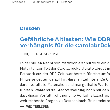
Startseite
Lokalnachrichten
Dresden
Pfadnavigation
Dresden
Gefährliche Altlasten: Wie DD
Verhängnis für die Carolabrü
Mi., 11.09.2024 - 13:51
In der stillen Nacht von Mittwoch erschütterte ein 
Meter langer Teil der Carolabrücke stürzte abrupt in
Bauwerk aus der DDR-Zeit, war bereits für eine umf
Hinweise deuten darauf hin, dass jahrzehntelange C
durch veraltete Materialien und mangelhafte Wartu
führten. Während die Stadtverwaltung noch mit den 
dass dieser Vorfall nicht nur eine Verkehrskatastrop
weitreichende Fragen zu Deutschlands Brückeninfras
WEITERLESEN
ÜBER
GEFÄHRLICHE