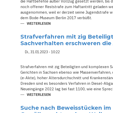
die Haftbefehle außer Vollzug gesetzt werden, bis das
noch offener Reststrafe zum Haftantritt geladen we
ausgenommen, weil er derzeit seine Jugendstrafe 
dem Bode-Museum Berlin 2017 verbüßt.
WEITERLESEN
ÜBER
NACH
NAHEZU
50
Strafverfahren mit zig Beteil
VERHANDLUNGSTAGEN
GEHT
Sachverhalten erschweren die 
DER
PROZESS
UM
Di., 31.01.2023 - 10:22
JUWELENDIEBSTAHL
AUS
DEM
GRÜNEN
Strafverfahren mit zig Beteiligten und komplexen S
GEWÖLBE
Gerichten in Sachsen ebenso wie Massenverfahren, 
DRESDEN
ZU
(e-Akte), hoher Altersdurchschnitt und Krankenstä
ENDE
Dresden sind es besonders Verfahren in Diesel-Abgas-
Neueingänge 2022 lag bei fast 1100, wie eine Sprech
WEITERLESEN
ÜBER
STRAFVERFAHREN
MIT
ZIG
Suche nach Beweisstücken im 
BETEILIGTEN
UND