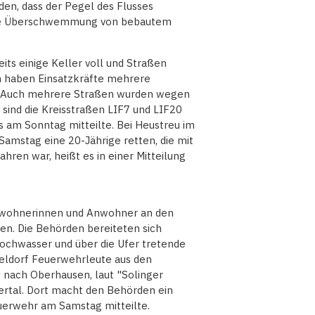
en, dass der Pegel des Flusses
eine Überschwemmung von bebautem
ts einige Keller voll und Straßen
 haben Einsatzkräfte mehrere
it. Auch mehrere Straßen wurden wegen
sind die Kreisstraßen LIF7 und LIF20
ls am Sonntag mitteilte. Bei Heustreu im
amstag eine 20-Jährige retten, die mit
hren war, heißt es in einer Mitteilung
Anwohnerinnen und Anwohner an den
en. Die Behörden bereiteten sich
ochwasser und über die Ufer tretende
seldorf Feuerwehrleute aus den
 nach Oberhausen, laut "Solinger
rtal. Dort macht den Behörden ein
euerwehr am Samstag mitteilte.