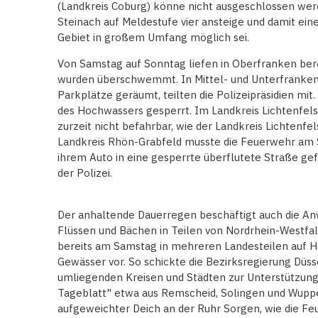
(Landkreis Coburg) könne nicht ausgeschlossen werd
Steinach auf Meldestufe vier ansteige und damit 
Gebiet in großem Umfang möglich sei.
Von Samstag auf Sonntag liefen in Oberfranken berei
wurden überschwemmt. In Mittel- und Unterfranken
Parkplätze geräumt, teilten die Polizeipräsidien m
des Hochwassers gesperrt. Im Landkreis Lichtenfels 
zurzeit nicht befahrbar, wie der Landkreis Lichtenfe
Landkreis Rhön-Grabfeld musste die Feuerwehr am S
ihrem Auto in eine gesperrte überflutete Straße gefa
der Polizei.
Der anhaltende Dauerregen beschäftigt auch die 
Flüssen und Bächen in Teilen von Nordrhein-Westfal
bereits am Samstag in mehreren Landesteilen auf H
Gewässer vor. So schickte die Bezirksregierung Düs
umliegenden Kreisen und Städten zur Unterstützung
Tageblatt" etwa aus Remscheid, Solingen und Wuppe
aufgeweichter Deich an der Ruhr Sorgen, wie die F