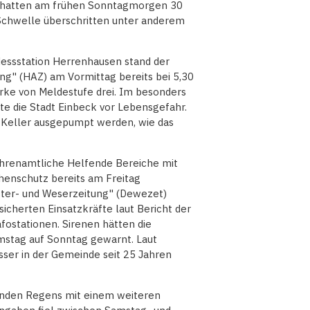
) hatten am frühen Sonntagmorgen 30
e Schwelle überschritten unter anderem
Messstation Herrenhausen stand der
ng" (HAZ) am Vormittag bereits bei 5,30
rke von Meldestufe drei. Im besonders
e die Stadt Einbeck vor Lebensgefahr.
e Keller ausgepumpt werden, wie das
ehrenamtliche Helfende Bereiche mit
henschutz bereits am Freitag
ister- und Weserzeitung" (Dewezet)
icherten Einsatzkräfte laut Bericht der
fostationen. Sirenen hätten die
mstag auf Sonntag gewarnt. Laut
ser in der Gemeinde seit 25 Jahren
enden Regens mit einem weiteren