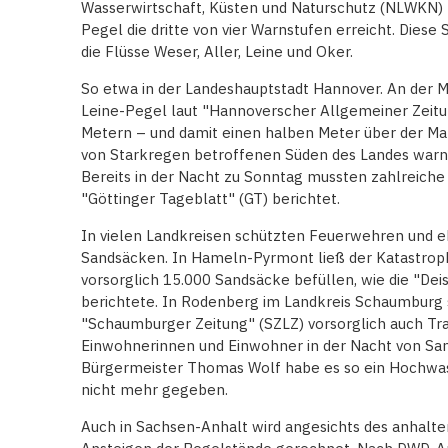
Wasserwirtschaft, Küsten und Naturschutz (NLWKN
Pegel die dritte von vier Warnstufen erreicht. Dies
die Flüsse Weser, Aller, Leine und Oker.
So etwa in der Landeshauptstadt Hannover. An der 
Leine-Pegel laut "Hannoverscher Allgemeiner Zeitu
Metern – und damit einen halben Meter über der Ma
von Starkregen betroffenen Süden des Landes warnt
Bereits in der Nacht zu Sonntag mussten zahlreich
"Göttinger Tageblatt" (GT) berichtet.
In vielen Landkreisen schützten Feuerwehren und 
Sandsäcken. In Hameln-Pyrmont ließ der Katastrop
vorsorglich 15.000 Sandsäcke befüllen, wie die "De
berichtete. In Rodenberg im Landkreis Schaumburg s
"Schaumburger Zeitung" (SZLZ) vorsorglich auch Tra
Einwohnerinnen und Einwohner in der Nacht von Sa
Bürgermeister Thomas Wolf habe es so ein Hochwas
nicht mehr gegeben.
Auch in Sachsen-Anhalt wird angesichts des anhalt