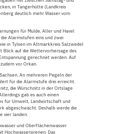
ngaben fiel zwischen Samstag- und
en, in Tangerhütte (Landkreis
ttenberg deutlich mehr Wasser vom
rnungen für Mulde, Aller und Havel
die Alarmstufen eins und zwei
wie in Tylsen im Altmarkkreis Salzwedel
it Blick auf die Wettervorhersage des
 Entspannung gerechnet werden. Auf
 zudem vor Orkan.
n Sachsen. An mehreren Pegeln der
rt für die Alarmstufe drei erreicht.
itz, die Würschnitz in der Ortslage
Allerdings gab es auch einen
 für Umwelt, Landwirtschaft und
ark abgeschwächt. Deshalb werde die
e vier landen.
hwasser und Oberflächenwasser
it Hochwassersirenen. Das