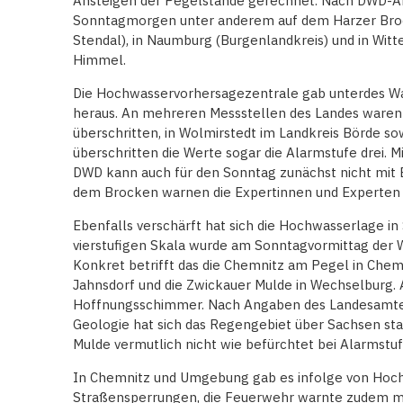
Ansteigen der Pegelstände gerechnet. Nach DWD-A
Sonntagmorgen unter anderem auf dem Harzer Brock
Stendal), in Naumburg (Burgenlandkreis) und in Wi
Himmel.
Die Hochwasservorhersagezentrale gab unterdes Wa
heraus. An mehreren Messstellen des Landes waren 
überschritten, in Wolmirstedt im Landkreis Börde so
überschritten die Werte sogar die Alarmstufe drei. M
DWD kann auch für den Sonntag zunächst nicht mit
dem Brocken warnen die Expertinnen und Experten
Ebenfalls verschärft hat sich die Hochwasserlage i
vierstufigen Skala wurde am Sonntagvormittag der We
Konkret betrifft das die Chemnitz am Pegel in Chemn
Jahnsdorf und die Zwickauer Mulde in Wechselburg. 
Hoffnungsschimmer. Nach Angaben des Landesamtes
Geologie hat sich das Regengebiet über Sachsen st
Mulde vermutlich nicht wie befürchtet bei Alarmstuf
In Chemnitz und Umgebung gab es infolge von Hoc
Straßensperrungen, die Feuerwehr warnte zudem m