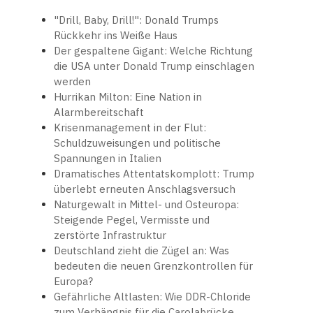
"Drill, Baby, Drill!": Donald Trumps
Rückkehr ins Weiße Haus
Der gespaltene Gigant: Welche Richtung
die USA unter Donald Trump einschlagen
werden
Hurrikan Milton: Eine Nation in
Alarmbereitschaft
Krisenmanagement in der Flut:
Schuldzuweisungen und politische
Spannungen in Italien
Dramatisches Attentatskomplott: Trump
überlebt erneuten Anschlagsversuch
Naturgewalt in Mittel- und Osteuropa:
Steigende Pegel, Vermisste und
zerstörte Infrastruktur
Deutschland zieht die Zügel an: Was
bedeuten die neuen Grenzkontrollen für
Europa?
Gefährliche Altlasten: Wie DDR-Chloride
zum Verhängnis für die Carolabrücke