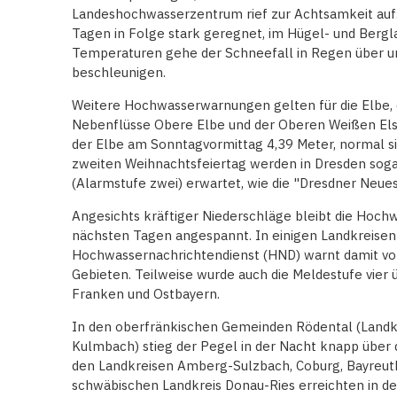
Landeshochwasserzentrum rief zur Achtsamkeit auf
Tagen in Folge stark geregnet, im Hügel- und Bergl
Temperaturen gehe der Schneefall in Regen über 
beschleunigen.
Weitere Hochwasserwarnungen gelten für die Elbe, di
Nebenflüsse Obere Elbe und der Oberen Weißen Elst
der Elbe am Sonntagvormittag 4,39 Meter, normal si
zweiten Weihnachtsfeiertag werden in Dresden soga
(Alarmstufe zwei) erwartet, wie die "Dresdner Neue
Angesichts kräftiger Niederschläge bleibt die Hochw
nächsten Tagen angespannt. In einigen Landkreisen g
Hochwassernachrichtendienst (HND) warnt damit 
Gebieten. Teilweise wurde auch die Meldestufe vier ü
Franken und Ostbayern.
In den oberfränkischen Gemeinden Rödental (Landkr
Kulmbach) stieg der Pegel in der Nacht knapp über d
den Landkreisen Amberg-Sulzbach, Coburg, Bayreuth
schwäbischen Landkreis Donau-Ries erreichten in der