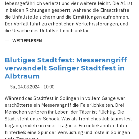
lebensgefährlich verletzt und vier weitere leicht. Die A1 ist
in beiden Richtungen gesperrt, während die Einsatzkräfte
die Unfallstelle sichern und die Ermittlungen aufnehmen.
Der Vorfall führt zu erheblichen Verkehrsstörungen, und
die Ursache des Unfalls ist noch unklar.
WEITERLESEN
ÜBER
KRAN
STÜRZT
VON
LEVERKUSENER
Blutiges Stadtfest: Messerangriff
RHEINBRÜCKE:
verwandelt Solinger Stadtfest in
EIN
TOTER,
Albtraum
MEHRERE
SCHWERVERLETZTE
Sa., 24.08.2024 - 10:00
Während das Stadtfest in Solingen in vollem Gange war,
erschütterte ein Messerangriff die Feierlichkeiten. Drei
Menschen verloren ihr Leben, der Täter ist flüchtig. Die
Stadt steht unter Schock. Was als fröhliches Jubiläumsfest
begann, endete in einer Tragödie. Ein unbekannter Täter
hinterließ eine Spur der Verwüstung und löste in Solingen