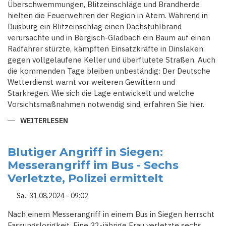
Überschwemmungen, Blitzeinschläge und Brandherde
hielten die Feuerwehren der Region in Atem. Während in
Duisburg ein Blitzeinschlag einen Dachstuhlbrand
verursachte und in Bergisch-Gladbach ein Baum auf einen
Radfahrer stürzte, kämpften Einsatzkräfte in Dinslaken
gegen vollgelaufene Keller und überflutete Straßen. Auch
die kommenden Tage bleiben unbeständig: Der Deutsche
Wetterdienst warnt vor weiteren Gewittern und
Starkregen. Wie sich die Lage entwickelt und welche
Vorsichtsmaßnahmen notwendig sind, erfahren Sie hier.
WEITERLESEN
ÜBER
GEWITTER-
CHAOS
IN
NRW:
Blutiger Angriff in Siegen:
BLITZSCHLÄGE,
Messerangriff im Bus - Sechs
ÜBERSCHWEMMUNGEN
UND
Verletzte, Polizei ermittelt
VOLLE
KELLER
Sa., 31.08.2024 - 09:02
Nach einem Messerangriff in einem Bus in Siegen herrscht
Fassungslosigkeit. Eine 32-jährige Frau verletzte sechs