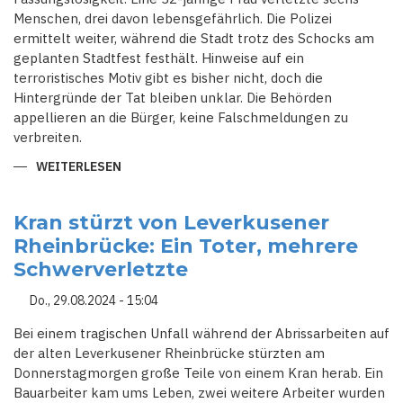
Menschen, drei davon lebensgefährlich. Die Polizei
ermittelt weiter, während die Stadt trotz des Schocks am
geplanten Stadtfest festhält. Hinweise auf ein
terroristisches Motiv gibt es bisher nicht, doch die
Hintergründe der Tat bleiben unklar. Die Behörden
appellieren an die Bürger, keine Falschmeldungen zu
verbreiten.
WEITERLESEN
ÜBER
BLUTIGER
ANGRIFF
IN
SIEGEN:
Kran stürzt von Leverkusener
MESSERANGRIFF
Rheinbrücke: Ein Toter, mehrere
IM
BUS
Schwerverletzte
-
SECHS
VERLETZTE,
Do., 29.08.2024 - 15:04
POLIZEI
ERMITTELT
Bei einem tragischen Unfall während der Abrissarbeiten auf
der alten Leverkusener Rheinbrücke stürzten am
Donnerstagmorgen große Teile von einem Kran herab. Ein
Bauarbeiter kam ums Leben, zwei weitere Arbeiter wurden