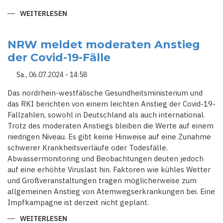
WEITERLESEN
ÜBER
1,7
MILLIONEN
PASSAGIERE
IN
NRW meldet moderaten Anstieg
DEN
der Covid-19-Fälle
SOMMERFERIEN
ERWARTET:
ADAC
Sa., 06.07.2024 - 14:58
WARNT
VOR
STAUS
Das nordrhein-westfälische Gesundheitsministerium und
AM
das RKI berichten von einem leichten Anstieg der Covid-19-
FERIENWOCHENENDE
Fallzahlen, sowohl in Deutschland als auch international.
Trotz des moderaten Anstiegs bleiben die Werte auf einem
niedrigen Niveau. Es gibt keine Hinweise auf eine Zunahme
schwerer Krankheitsverläufe oder Todesfälle.
Abwassermonitoring und Beobachtungen deuten jedoch
auf eine erhöhte Viruslast hin. Faktoren wie kühles Wetter
und Großveranstaltungen tragen möglicherweise zum
allgemeinen Anstieg von Atemwegserkrankungen bei. Eine
Impfkampagne ist derzeit nicht geplant.
WEITERLESEN
ÜBER