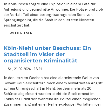
In Köln-Pesch sorgte eine Explosion in einem Café für
Aufregung und beunruhigte Anwohner. Die Polizei prüft, ob
der Vorfall Teil einer besorgniserregenden Serie von
Sprengungen ist, die die Stadt in den letzten Monaten
erschüttert hat.
WEITERLESEN
ÜBER
EXPLOSION
IM
CAFÉ
LÖST
Köln-Niehl unter Beschuss: Ein
NEUE
Stadtteil im Visier der
ÄNGSTE
AUS
organisierten Kriminalität
-
KÖLN
IN
Sa., 21.09.2024 - 15:21
DER
KRISE
In den letzten Wochen hat eine alarmierende Welle von
Gewalt Köln erschüttert. Nach einem bewaffneten Angriff
auf ein Uhrengeschäft in Niehl, bei dem mehr als 20
Schüsse abgefeuert wurden, steht die Stadt erneut im
Fokus der Ermittler. Während die Polizei einen möglichen
Zusammenhang mit einer Reihe explosiver Vorfälle in der