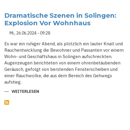
NRW
MELDET
MODERATEN
ANSTIEG
Dramatische Szenen in Solingen:
DER
Explosion Vor Wohnhaus
COVID-
19-
FÄLLE
Mi., 26.06.2024 - 09:28
Es war ein ruhiger Abend, als plötzlich ein lauter Knall und
Rauchentwicklung die Bewohner und Passanten vor einem
Wohn- und Geschäftshaus in Solingen aufschreckten.
Augenzeugen berichteten von einem ohrenbetäubenden
Geräusch, gefolgt von berstenden Fensterscheiben und
einer Rauchwolke, die aus dem Bereich des Gehwegs
aufstieg.
WEITERLESEN
ÜBER
DRAMATISCHE
SZENEN
IN
SOLINGEN:
EXPLOSION
VOR
WOHNHAUS