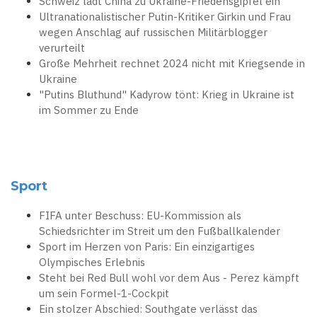
Schweiz lädt China zu Ukraine-Friedensgipfel ein
Ultranationalistischer Putin-Kritiker Girkin und Frau
wegen Anschlag auf russischen Militärblogger
verurteilt
Große Mehrheit rechnet 2024 nicht mit Kriegsende in
Ukraine
"Putins Bluthund" Kadyrow tönt: Krieg in Ukraine ist
im Sommer zu Ende
Sport
FIFA unter Beschuss: EU-Kommission als
Schiedsrichter im Streit um den Fußballkalender
Sport im Herzen von Paris: Ein einzigartiges
Olympisches Erlebnis
Steht bei Red Bull wohl vor dem Aus - Perez kämpft
um sein Formel-1-Cockpit
Ein stolzer Abschied: Southgate verlässt das