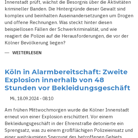
Innenstadt prüft, wächst die Besorgnis über die Aktivitäten
krimineller Banden. Die Hintergründe dieser Gewalt sind
komplex und beinhalten Auseinandersetzungen um Drogen
und offene Rechnungen. Was steckt hinter diesen
beispiellosen Fällen der Schwerkriminalität, und wie
reagiert die Polizei auf die Herausforderungen, die vor der
Kölner Bevölkerung liegen?
WEITERLESEN
ÜBER
KÖLN-
NIEHL
UNTER
BESCHUSS:
Köln in Alarmbereitschaft: Zweite
EIN
Explosion innerhalb von 48
STADTTEIL
IM
Stunden vor Bekleidungsgeschäft
VISIER
DER
ORGANISIERTEN
Mi., 18.09.2024 - 08:10
KRIMINALITÄT
Am frühen Mittwochmorgen wurde die Kölner Innenstadt
erneut von einer Explosion erschüttert. Vor einem
Bekleidungsgeschäft in der Ehrenstraße detonierte ein
Sprengsatz, was zu einem großflächigen Polizeieinsatz und
einer weiträumigen Sperrung des betroffenen Gebiets