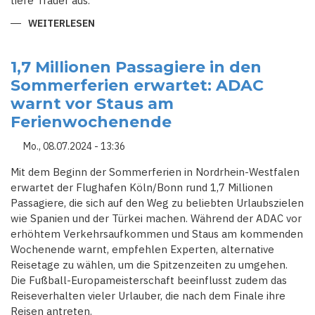
tiefe Trauer aus.
WEITERLESEN
ÜBER
BLUTIGES
STADTFEST:
MESSERANGRIFF
VERWANDELT
1,7 Millionen Passagiere in den
SOLINGER
Sommerferien erwartet: ADAC
STADTFEST
IN
warnt vor Staus am
ALBTRAUM
Ferienwochenende
Mo., 08.07.2024 - 13:36
Mit dem Beginn der Sommerferien in Nordrhein-Westfalen
erwartet der Flughafen Köln/Bonn rund 1,7 Millionen
Passagiere, die sich auf den Weg zu beliebten Urlaubszielen
wie Spanien und der Türkei machen. Während der ADAC vor
erhöhtem Verkehrsaufkommen und Staus am kommenden
Wochenende warnt, empfehlen Experten, alternative
Reisetage zu wählen, um die Spitzenzeiten zu umgehen.
Die Fußball-Europameisterschaft beeinflusst zudem das
Reiseverhalten vieler Urlauber, die nach dem Finale ihre
Reisen antreten.