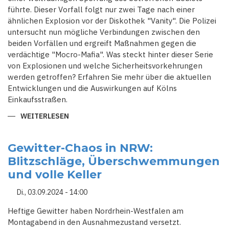
führte. Dieser Vorfall folgt nur zwei Tage nach einer
ähnlichen Explosion vor der Diskothek "Vanity". Die Polizei
untersucht nun mögliche Verbindungen zwischen den
beiden Vorfällen und ergreift Maßnahmen gegen die
verdächtige "Mocro-Mafia". Was steckt hinter dieser Serie
von Explosionen und welche Sicherheitsvorkehrungen
werden getroffen? Erfahren Sie mehr über die aktuellen
Entwicklungen und die Auswirkungen auf Kölns
Einkaufsstraßen.
WEITERLESEN
ÜBER
KÖLN
IN
ALARMBEREITSCHAFT:
ZWEITE
Gewitter-Chaos in NRW:
EXPLOSION
Blitzschläge, Überschwemmungen
INNERHALB
VON
und volle Keller
48
STUNDEN
VOR
Di., 03.09.2024 - 14:00
BEKLEIDUNGSGESCHÄFT
Heftige Gewitter haben Nordrhein-Westfalen am
Montagabend in den Ausnahmezustand versetzt.