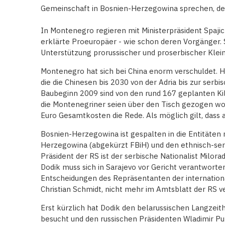
Gemeinschaft in Bosnien-Herzegowina sprechen, de
In Montenegro regieren mit Ministerpräsident Spajic 
erklärte Proeuropäer - wie schon deren Vorgänger. S
Unterstützung prorussischer und proserbischer Klei
Montenegro hat sich bei China enorm verschuldet. Hi
die die Chinesen bis 2030 von der Adria bis zur serb
Baubeginn 2009 sind von den rund 167 geplanten Kil
die Montenegriner seien über den Tisch gezogen wor
Euro Gesamtkosten die Rede. Als möglich gilt, dass 
Bosnien-Herzegowina ist gespalten in die Entitäten
Herzegowina (abgekürzt FBiH) und den ethnisch-serb
Präsident der RS ist der serbische Nationalist Milora
Dodik muss sich in Sarajevo vor Gericht verantworten,
Entscheidungen des Repräsentanten der internatio
Christian Schmidt, nicht mehr im Amtsblatt der RS v
Erst kürzlich hat Dodik den belarussischen Langze
besucht und den russischen Präsidenten Wladimir Put