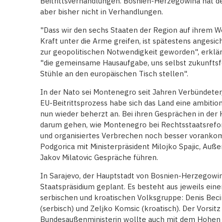
Beitrittsverhandlungen. Bosnien-Herzegowina hat den
aber bisher nicht in Verhandlungen.
"Dass wir den sechs Staaten der Region auf ihrem We
Kraft unter die Arme greifen, ist spätestens angesi
zur geopolitischen Notwendigkeit geworden", erklä
"die gemeinsame Hausaufgabe, uns selbst zukunftsf
Stühle an den europäischen Tisch stellen".
In der Nato sei Montenegro seit Jahren Verbündeter
EU-Beitrittsprozess habe sich das Land eine ambiti
nun wieder beherzt an. Bei ihren Gesprächen in der
darum gehen, wie Montenegro bei Rechtsstaatsref
und organisiertes Verbrechen noch besser voranko
Podgorica mit Ministerpräsident Milojko Spajic, Auße
Jakov Milatovic Gespräche führen.
In Sarajevo, der Hauptstadt von Bosnien-Herzegowi
Staatspräsidium geplant. Es besteht aus jeweils ein
serbischen und kroatischen Volksgruppe: Denis Beciro
(serbisch) und Zeljko Komsic (kroatisch). Der Vorsitz
Bundesaußenministerin wollte auch mit dem Hohen 