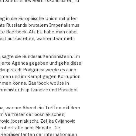
 Status eines Beitrittskandidaten, ist
g in die Europäische Union mit aller
chts Russlands brutalem Imperialismus
rte Baerbock. Als EU habe man dabei
est aufzustellen, während wir mehr
, sagte die Bundesaußenministerin. Im
onierte Agenda gegeben und gehe diese
 Hauptstadt Podgorica werde es auch
ormen und im Kampf gegen Korruption
mmen könne. Baerbock wollte in
nminister Filip Ivanovic und Präsident
na, war am Abend ein Treffen mit dem
em Vertreter der bosniakischen,
vic (bosniakisch), Zeljka Cvijanovic
 rotiert alle acht Monate. Die
Repräsentanten der internationalen