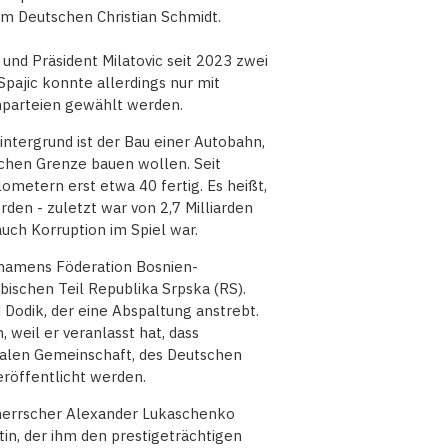
m Deutschen Christian Schmidt.
und Präsident Milatovic seit 2023 zwei
pajic konnte allerdings nur mit
nparteien gewählt werden.
ntergrund ist der Bau einer Autobahn,
ischen Grenze bauen wollen. Seit
ometern erst etwa 40 fertig. Es heißt,
den - zuletzt war von 2,7 Milliarden
auch Korruption im Spiel war.
 namens Föderation Bosnien-
ischen Teil Republika Srpska (RS).
d Dodik, der eine Abspaltung anstrebt.
 weil er veranlasst hat, dass
nalen Gemeinschaft, des Deutschen
eröffentlicht werden.
itherrscher Alexander Lukaschenko
in, der ihm den prestigeträchtigen