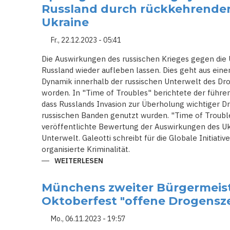
KONSUM
Russland durch rückkehrenden
HAT
VIELE
Ukraine
FAKTOREN
Fr., 22.12.2023 - 05:41
Die Auswirkungen des russischen Krieges gegen die 
Russland wieder aufleben lassen. Dies geht aus eine
Dynamik innerhalb der russischen Unterwelt des Dro
worden. In "Time of Troubles" berichtete der führe
dass Russlands Invasion zur Überholung wichtiger Dr
russischen Banden genutzt wurden. "Time of Troubl
veröffentlichte Bewertung der Auswirkungen des Ukr
Unterwelt. Galeotti schreibt für die Globale Initiat
organisierte Kriminalität.
WEITERLESEN
ÜBER
SPRUNGHAFTEN
ANSTIEG
SYNTHETISCHER
Münchens zweiter Bürgermeist
DROGEN
IN
Oktoberfest "offene Drogensz
RUSSLAND
DURCH
RÜCKKEHRENDEN
Mo., 06.11.2023 - 19:57
SOLDATEN