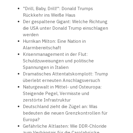
"Drill, Baby, Drill!": Donald Trumps
Rückkehr ins Weiße Haus
Der gespaltene Gigant: Welche Richtung
die USA unter Donald Trump einschlagen
werden
Hurrikan Milton: Eine Nation in
Alarmbereitschaft
Krisenmanagement in der Flut:
Schuldzuweisungen und politische
Spannungen in Italien
Dramatisches Attentatskomplott: Trump
überlebt erneuten Anschlagsversuch
Naturgewalt in Mittel- und Osteuropa:
Steigende Pegel, Vermisste und
zerstörte Infrastruktur
Deutschland zieht die Zügel an: Was
bedeuten die neuen Grenzkontrollen für
Europa?
Gefährliche Altlasten: Wie DDR-Chloride
zum Verhängnis für die Carolabrücke