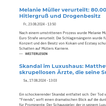
FESTNAHME
DES
SOHNES
Melanie Müller verurteilt: 80.0
VON
KRONPRINZESSIN
Hitlergruß und Drogenbesitz
METTE-
MARIT:
NEUE
Fr., 23.08.2024 - 13:50
DETAILS
ZU
Nach einem umstrittenen Prozess wurde Melanie Mü
MARIUS
BORG
Euro Strafe verurteilt. Die Schlagersängerin wurde f
HØIBYS
Konzert und den Besitz von Kokain und Ecstasy schul
VERHAFTUNG
UND
Schatten auf Müllers Karriere.
VORWÜRFEN
WEITERLESEN
ÜBER
MELANIE
MÜLLER
VERURTEILT:
Skandal im Luxushaus: Matthe
80.000
EURO
skrupellosen Ärzte, die seine 
STRAFE
FÜR
HITLERGRUSS U
Sa., 17.08.2024 - 13:03
ND D
ROGENBESITZ
Ein schockierender Skandal entfaltet sich: Der Tod
"Friends", wirft einen dramatischen Blick auf die du
für Prominente. Der Schauspieler, der in seinem Lux