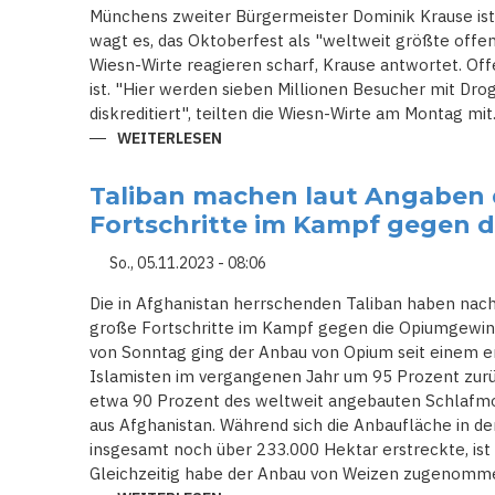
AUS
Münchens zweiter Bürgermeister Dominik Krause is
DER
UKRAINE
wagt es, das Oktoberfest als "weltweit größte off
Wiesn-Wirte reagieren scharf, Krause antwortet. Offe
ist. "Hier werden sieben Millionen Besucher mit D
diskreditiert", teilten die Wiesn-Wirte am Montag mit
WEITERLESEN
ÜBER
MÜNCHENS
ZWEITER
BÜRGERMEISTER
Taliban machen laut Angaben 
KRAUSE
NENNT
Fortschritte im Kampf gegen
OKTOBERFEST
"OFFENE
DROGENSZENE"
So., 05.11.2023 - 08:06
Die in Afghanistan herrschenden Taliban haben nac
große Fortschritte im Kampf gegen die Opiumgewi
von Sonntag ging der Anbau von Opium seit einem e
Islamisten im vergangenen Jahr um 95 Prozent zur
etwa 90 Prozent des weltweit angebauten Schlafmohn
aus Afghanistan. Während sich die Anbaufläche in 
insgesamt noch über 233.000 Hektar erstreckte, ist
Gleichzeitig habe der Anbau von Weizen zugenomm