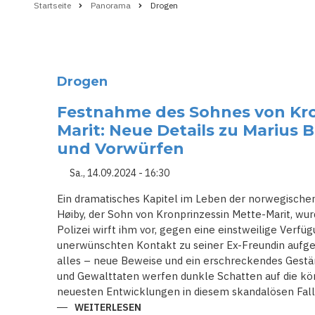
Startseite
Panorama
Drogen
Pfadnavigation
Drogen
Festnahme des Sohnes von Kro
Marit: Neue Details zu Marius
und Vorwürfen
Sa., 14.09.2024 - 16:30
Ein dramatisches Kapitel im Leben der norwegischen 
Høiby, der Sohn von Kronprinzessin Mette-Marit, w
Polizei wirft ihm vor, gegen eine einstweilige Verf
unerwünschten Kontakt zu seiner Ex-Freundin aufge
alles – neue Beweise und ein erschreckendes Gestä
und Gewalttaten werfen dunkle Schatten auf die köni
neuesten Entwicklungen in diesem skandalösen Fall
WEITERLESEN
ÜBER