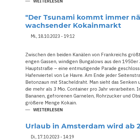
WEITERLESEN
ÜBER
TALIBAN
MACHEN
LAUT
"Der Tsunami kommt immer nä
ANGABEN
DER
wachsender Kokainmarkt
UN
GROSSE F
ORTSCHRITTE I
Mi., 18.10.2023 - 19:12
M K
AMPF G
EGEN D
IE O
Zwischen den beiden Kanälen von Frankreichs größt
PIUMGEWINNUNG
engen Gassen, windigen Bungalows aus den 1950er J
Hauptstraße – eine entmutigende Parade geschlosse
Hafenviertel von Le Havre. Am Ende jeder Seitenstr
Betonzaun mit Stacheldraht. Man sieht das Senken 
die mehr als 3 Mio. Container pro Jahr verarbeiten. 
Bananen, gefrorenen Garnelen, Rohrzucker und Obs
größere Menge Kokain.
WEITERLESEN
ÜBER
"DER
TSUNAMI
KOMMT
Urlaub in Amsterdam wird ab 2
IMMER
NÄHER":
EUROPAS
Di., 17.10.2023 - 14:19