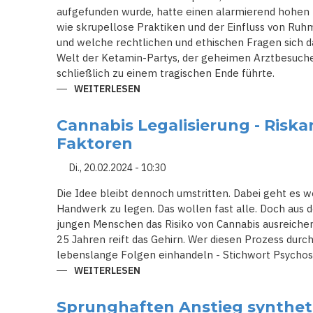
aufgefunden wurde, hatte einen alarmierend hohen K
wie skrupellose Praktiken und der Einfluss von Ruh
und welche rechtlichen und ethischen Fragen sich da
Welt der Ketamin-Partys, der geheimen Arztbesuche 
schließlich zu einem tragischen Ende führte.
WEITERLESEN
ÜBER
SKANDAL
IM
LUXUSHAUS:
Cannabis Legalisierung - Riska
MATTHEW
PERRY
Faktoren
UND
DIE
SKRUPELLOSEN
Di., 20.02.2024 - 10:30
ÄRZTE,
DIE
Die Idee bleibt dennoch umstritten. Dabei geht es w
SEINE
SUCHT
Handwerk zu legen. Das wollen fast alle. Doch aus
AUSNUTZTEN
jungen Menschen das Risiko von Cannabis ausreichen
25 Jahren reift das Gehirn. Wer diesen Prozess durch 
lebenslange Folgen einhandeln - Stichwort Psychos
WEITERLESEN
ÜBER
CANNABIS
LEGALISIERUNG
-
Sprunghaften Anstieg synthet
RISKANTER