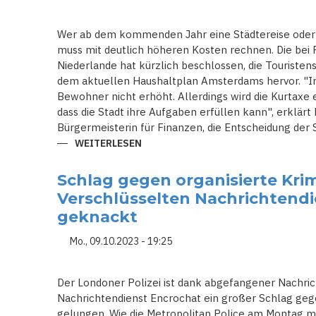
WACHSENDER
KOKAINMARKT
Wer ab dem kommenden Jahr eine Städtereise oder 
muss mit deutlich höheren Kosten rechnen. Die bei 
Niederlande hat kürzlich beschlossen, die Touristen
dem aktuellen Haushaltplan Amsterdams hervor. "I
Bewohner nicht erhöht. Allerdings wird die Kurtaxe 
dass die Stadt ihre Aufgaben erfüllen kann", erklärt
Bürgermeisterin für Finanzen, die Entscheidung der S
WEITERLESEN
ÜBER
URLAUB
IN
AMSTERDAM
Schlag gegen organisierte Krimi
WIRD
AB
Verschlüsselten Nachrichtend
2024
DEUTLICH
geknackt
TEURER
Mo., 09.10.2023 - 19:25
Der Londoner Polizei ist dank abgefangener Nachri
Nachrichtendienst Encrochat ein großer Schlag gegen
gelungen. Wie die Metropolitan Police am Montag mi