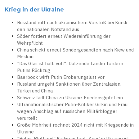
Krieg in der Ukraine
Russland ruft nach ukrainischem Vorstoß bei Kursk
den nationalen Notstand aus
Söder fordert erneut Wiedereinführung der
Wehrpflicht
China schickt erneut Sondergesandten nach Kiew und
Moskau
"Das Glas ist halb voll": Dutzende Länder fordern
Putins Rückzug
Baerbock wirft Putin Eroberungslust vor
Russland umgeht Sanktionen über Zentralasien,
Türkei und China
Schweiz lädt China zu Ukraine-Friedensgipfel ein
Ultranationalistischer Putin-Kritiker Girkin und Frau
wegen Anschlag auf russischen Militärblogger
verurteilt
Große Mehrheit rechnet 2024 nicht mit Kriegsende in
Ukraine
"Putins Bluthund" Kadyrow tönt: Krieg in Ukraine ist