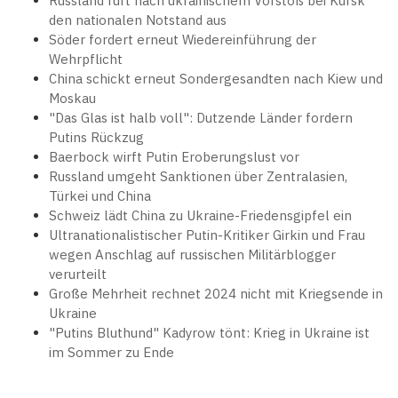
Russland ruft nach ukrainischem Vorstoß bei Kursk
den nationalen Notstand aus
Söder fordert erneut Wiedereinführung der
Wehrpflicht
China schickt erneut Sondergesandten nach Kiew und
Moskau
"Das Glas ist halb voll": Dutzende Länder fordern
Putins Rückzug
Baerbock wirft Putin Eroberungslust vor
Russland umgeht Sanktionen über Zentralasien,
Türkei und China
Schweiz lädt China zu Ukraine-Friedensgipfel ein
Ultranationalistischer Putin-Kritiker Girkin und Frau
wegen Anschlag auf russischen Militärblogger
verurteilt
Große Mehrheit rechnet 2024 nicht mit Kriegsende in
Ukraine
"Putins Bluthund" Kadyrow tönt: Krieg in Ukraine ist
im Sommer zu Ende