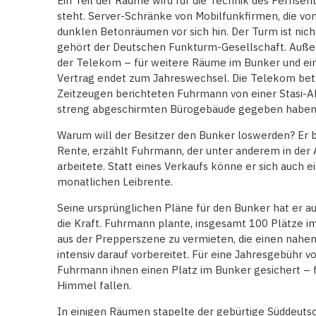
Ein Teil der Räume wird für die Technik des Fernse
steht. Server-Schränke von Mobilfunkfirmen, die von 
dunklen Betonräumen vor sich hin. Der Turm ist nich
gehört der Deutschen Funkturm-Gesellschaft. Außer
der Telekom – für weitere Räume im Bunker und ein
Vertrag endet zum Jahreswechsel. Die Telekom betr
Zeitzeugen berichteten Fuhrmann von einer Stasi-Ab
streng abgeschirmten Bürogebäude gegeben haben 
Warum will der Besitzer den Bunker loswerden? Er 
Rente, erzählt Fuhrmann, der unter anderem in der
arbeitete. Statt eines Verkaufs könne er sich auch ei
monatlichen Leibrente.
Seine ursprünglichen Pläne für den Bunker hat er a
die Kraft. Fuhrmann plante, insgesamt 100 Plätze 
aus der Prepperszene zu vermieten, die einen nahe
intensiv darauf vorbereitet. Für eine Jahresgebühr 
Fuhrmann ihnen einen Platz im Bunker gesichert – 
Himmel fallen.
In einigen Räumen stapelte der gebürtige Süddeutsc