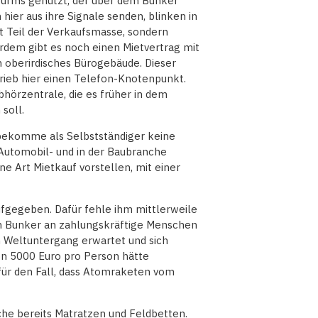
hturms genutzt, der über dem Bunker
hier aus ihre Signale senden, blinken in
t Teil der Verkaufsmasse, sondern
dem gibt es noch einen Mietvertrag mit
 oberirdisches Bürogebäude. Dieser
ieb hier einen Telefon-Knotenpunkt.
hörzentrale, die es früher in dem
soll.
bekomme als Selbstständiger keine
 Automobil- und in der Baubranche
ne Art Mietkauf vorstellen, mit einer
ufgegeben. Dafür fehle ihm mittlerweile
im Bunker an zahlungskräftige Menschen
n Weltuntergang erwartet und sich
von 5000 Euro pro Person hätte
für den Fall, dass Atomraketen vom
he bereits Matratzen und Feldbetten.