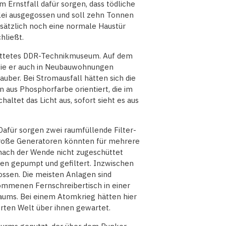
m Ernstfall dafür sorgen, dass tödliche
Blei ausgegossen und soll zehn Tonnen
usätzlich noch eine normale Haustür
hließt.
tattetes DDR-Technikmuseum. Auf dem
wie er auch in Neubauwohnungen
uber. Bei Stromausfall hätten sich die
aus Phosphorfarbe orientiert, die im
ltet das Licht aus, sofort sieht es aus
afür sorgen zwei raumfüllende Filter-
große Generatoren könnten für mehrere
 nach der Wende nicht zugeschüttet
den gepumpt und gefiltert. Inzwischen
ossen. Die meisten Anlagen sind
nommenen Fernschreibertisch in einer
ums. Bei einem Atomkrieg hätten hier
örten Welt über ihnen gewartet.