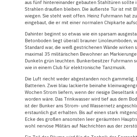
aus fünf hintereinander gebauten Stahltüren sollte i
Strahlen draußen bleiben. Die äußerste Tür ist mit 
wiegen. Sie steht weit offen. Heinz Fuhrmann hat z
eingebaut, die er mit einer normalen Chipkarte aufsc
Dahinter beginnt so etwas wie ein sparsam ausges
Betonboden liegt überall brauner Linoleumboden, 
Standard war, die weiß gestrichenen Wände wirken sa
maximal 35 militärischen Bewohner an Markierungen 
Dunkeln grün leuchten. Bunkerbesitzer Fuhrmann scha
wie in einem Club für elektronische Tanzmusik.
Die Luft riecht weder abgestanden noch gammelig. D
Batterien. Zwei blau lackierte beinahe kleinwagen
Wochen Strom liefern, wenn der riesige Dieseltank
worden wäre. Das Trinkwasser wird tief aus dem Bo
ist der Bunker ans Strom- und Wassernetz angeschl
erstaunlich gut erhalten. Bis auf einen stark mitge
Ecke des großen ansonsten leer geräumten Hauptra
wohl nervöse Militärs auf Nachrichten aus der zerst