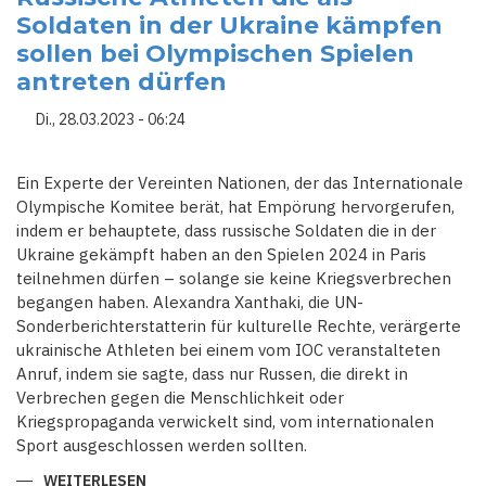
UND
Soldaten in der Ukraine kämpfen
BELARUSSISCHER
SPORTLER
sollen bei Olympischen Spielen
ZU
INTERNATIONALEN
antreten dürfen
WETTBEWERBEN
Di., 28.03.2023 - 06:24
Ein Experte der Vereinten Nationen, der das Internationale
Olympische Komitee berät, hat Empörung hervorgerufen,
indem er behauptete, dass russische Soldaten die in der
Ukraine gekämpft haben an den Spielen 2024 in Paris
teilnehmen dürfen – solange sie keine Kriegsverbrechen
begangen haben. Alexandra Xanthaki, die UN-
Sonderberichterstatterin für kulturelle Rechte, verärgerte
ukrainische Athleten bei einem vom IOC veranstalteten
Anruf, indem sie sagte, dass nur Russen, die direkt in
Verbrechen gegen die Menschlichkeit oder
Kriegspropaganda verwickelt sind, vom internationalen
Sport ausgeschlossen werden sollten.
WEITERLESEN
ÜBER