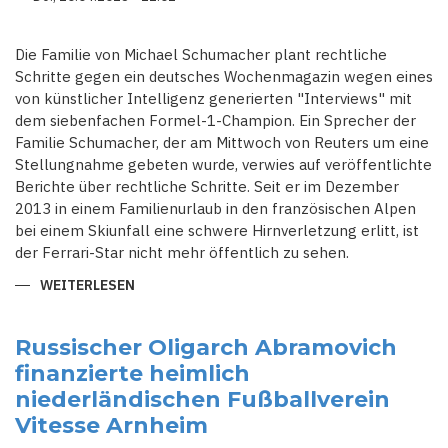
U R
OMAN A
BRAMOVICH E
IN
Die Familie von Michael Schumacher plant rechtliche
Schritte gegen ein deutsches Wochenmagazin wegen eines
von künstlicher Intelligenz generierten "Interviews" mit
dem siebenfachen Formel-1-Champion. Ein Sprecher der
Familie Schumacher, der am Mittwoch von Reuters um eine
Stellungnahme gebeten wurde, verwies auf veröffentlichte
Berichte über rechtliche Schritte. Seit er im Dezember
2013 in einem Familienurlaub in den französischen Alpen
bei einem Skiunfall eine schwere Hirnverletzung erlitt, ist
der Ferrari-Star nicht mehr öffentlich zu sehen.
WEITERLESEN
ÜBER
FAMILIE
VON
MICHAEL
SCHUMACHER
Russischer Oligarch Abramovich
PLANT
finanzierte heimlich
RECHTLICHE
SCHRITTE
niederländischen Fußballverein
WEGEN
KI-
Vitesse Arnheim
'INTERVIEWS'