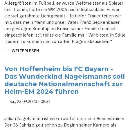
Allergrößten im Fußball, er wurde Weltmeister als Spieler
und Trainer, holte die WM 2006 nach Deutschland. Er war
die viel gerühmte Lichtgestalt. "In tiefer Trauer teilen wir
mit, dass mein Mann und unser Vater Franz Beckenbauer
am gestrigen Sonntag im Kreise seiner Familie friedlich
eingeschlafen ist", teilte die Familie mit. "Wir bitten, in Stille
trauern zu können und von allen Fragen abzusehen."
WEITERLESEN
ÜBER
IM
ALTER
VON
78
Von Hoffenheim bis FC Bayern -
JAHREN
Das Wunderkind Nagelsmanns soll
-
FUSSBALL-D
deutsche Nationalmannschaft zur
EUTSCHLAND T
RAUERT: F
Heim‑EM 2024 führen
RANZ B
ECKENBAUER I
ST T
Sa., 23.09.2023 - 08:31
OT
Julian Nagelsmann ist wie erwartet der neue Bundestrainer.
Der 36‑Jährige galt schon zu Beginn seiner Karriere als