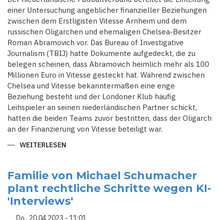
einer Untersuchung angeblicher finanzieller Beziehungen
zwischen dem Erstligisten Vitesse Arnheim und dem
russischen Oligarchen und ehemaligen Chelsea-Besitzer
Roman Abramovich vor. Das Bureau of Investigative
Journalism (TBIJ) hatte Dokumente aufgedeckt, die zu
belegen scheinen, dass Abramovich heimlich mehr als 100
Millionen Euro in Vitesse gesteckt hat. Während zwischen
Chelsea und Vitesse bekanntermaßen eine enge
Beziehung besteht und der Londoner Klub häufig
Leihspieler an seinen niederländischen Partner schickt,
hatten die beiden Teams zuvor bestritten, dass der Oligarch
an der Finanzierung von Vitesse beteiligt war.
WEITERLESEN
ÜBER
NIEDERLÄNDISCHE
FUSSBALLVERBAND L
EITET N
EUE U
Familie von Michael Schumacher
NTERSUCHUNG Z
plant rechtliche Schritte wegen KI-
U V
ERBINDUNGEN V
'Interviews'
ON V
ITESSE A
RNHEM Z
Do., 20.04.2023 - 11:01