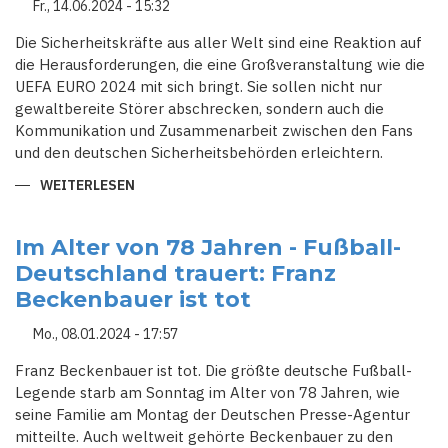
Fr., 14.06.2024 - 15:32
Die Sicherheitskräfte aus aller Welt sind eine Reaktion auf
die Herausforderungen, die eine Großveranstaltung wie die
UEFA EURO 2024 mit sich bringt. Sie sollen nicht nur
gewaltbereite Störer abschrecken, sondern auch die
Kommunikation und Zusammenarbeit zwischen den Fans
und den deutschen Sicherheitsbehörden erleichtern.
WEITERLESEN
ÜBER
POLIZEI
AUS
ALLER
WELT:
Im Alter von 78 Jahren - Fußball-
580
Deutschland trauert: Franz
BEAMTE
SICHERN
Beckenbauer ist tot
DIE
EURO
2024
Mo., 08.01.2024 - 17:57
IN
DEUTSCHLAND
Franz Beckenbauer ist tot. Die größte deutsche Fußball-
Legende starb am Sonntag im Alter von 78 Jahren, wie
seine Familie am Montag der Deutschen Presse-Agentur
mitteilte. Auch weltweit gehörte Beckenbauer zu den