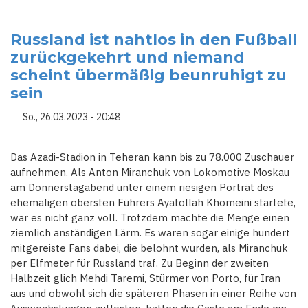
RUSSISCHE
ATHLETEN
DIE
ALS
Russland ist nahtlos in den Fußball
SOLDATEN
zurückgekehrt und niemand
IN
DER
scheint übermäßig beunruhigt zu
UKRAINE
KÄMPFEN
sein
SOLLEN
BEI
OLYMPISCHEN
So., 26.03.2023 - 20:48
SPIELEN
ANTRETEN
DÜRFEN
Das Azadi-Stadion in Teheran kann bis zu 78.000 Zuschauer
aufnehmen. Als Anton Miranchuk von Lokomotive Moskau
am Donnerstagabend unter einem riesigen Porträt des
ehemaligen obersten Führers Ayatollah Khomeini startete,
war es nicht ganz voll. Trotzdem machte die Menge einen
ziemlich anständigen Lärm. Es waren sogar einige hundert
mitgereiste Fans dabei, die belohnt wurden, als Miranchuk
per Elfmeter für Russland traf. Zu Beginn der zweiten
Halbzeit glich Mehdi Taremi, Stürmer von Porto, für Iran
aus und obwohl sich die späteren Phasen in einer Reihe von