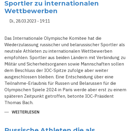
Sportler zu internationalen
ITESSE A
RNHEIM
Wettbewerben
Di., 28.03.2023 - 19:11
Das Internationale Olympische Komitee hat die
Wiederzulassung russischer und belarussischer Sportler als
neutrale Athleten zu internationalen Wettbewerben
empfohlen. Sportler aus beiden Ländern mit Verbindung zu
Militär und Sicherheitsorganen sowie Mannschaften sollen
dem Beschluss der IOC-Spitze zufolge aber weiter
ausgeschlossen bleiben. Eine Entscheidung über eine
Teilnahme-Erlaubnis für Russen und Belarussen für die
Olympischen Spiele 2024 in Paris werde aber erst zu einem
späteren Zeitpunkt getroffen, betonte IOC-Präsident
Thomas Bach.
WEITERLESEN
ÜBER
IOC
EMPFHIELT
WIEDERZULASSUNG
RUSSISCHER
Russische Athleten die als