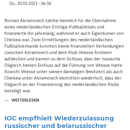
Do., 30.03.2023 - 06:34
Roman Abramovich zahlte heimlich für die Übernahme
eines niederländischen Erstliga-Fußballklubs und
finanzierte ihn jahrelang, während er auch Eigentümer von
Chelsea war. Zwei Ermittlungen des niederländischen
Fußballverbands konnten keine finanziellen Verbindungen
zwischen Abramovich und dem Klub Vitesse Arnheim
aufdecken und kamen zu dem Schluss, dass der russische
Oligarch keinen Einfluss auf die Führung von Vitesse hatte.
Sowohl Vitesse unter seinen damaligen Besitzern als auch
Chelsea unter Abramovich bestritten wiederholt, dass der
Oligarch an der Finanzierung des niederländischen Klubs
beteiligt war.
WEITERLESEN
ÜBER
RUSSISCHER
OLIGARCH
ABRAMOVICH
FINANZIERTE
IOC empfhielt Wiederzulassung
HEIMLICH
russischer und belarussischer
NIEDERLÄNDISCHEN
FUSSBALLVEREIN V