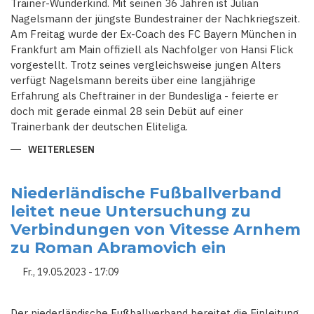
Trainer-Wunderkind. Mit seinen 36 Jahren ist Julian
Nagelsmann der jüngste Bundestrainer der Nachkriegszeit.
Am Freitag wurde der Ex-Coach des FC Bayern München in
Frankfurt am Main offiziell als Nachfolger von Hansi Flick
vorgestellt. Trotz seines vergleichsweise jungen Alters
verfügt Nagelsmann bereits über eine langjährige
Erfahrung als Cheftrainer in der Bundesliga - feierte er
doch mit gerade einmal 28 sein Debüt auf einer
Trainerbank der deutschen Eliteliga.
WEITERLESEN
ÜBER
VON
HOFFENHEIM
BIS
FC
Niederländische Fußballverband
BAYERN
leitet neue Untersuchung zu
-
DAS
Verbindungen von Vitesse Arnhem
WUNDERKIND
NAGELSMANNS
zu Roman Abramovich ein
SOLL
DEUTSCHE
NATIONALMANNSCHAFT
Fr., 19.05.2023 - 17:09
ZUR
HEIM‑EM
2024
FÜHREN
Der niederländische Fußballverband bereitet die Einleitung