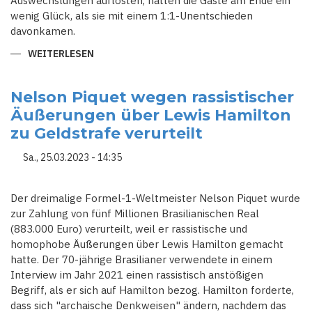
Auswechslungen auflösten, hatten die Gäste am Ende ein
wenig Glück, als sie mit einem 1:1-Unentschieden
davonkamen.
WEITERLESEN
ÜBER
RUSSLAND
IST
NAHTLOS
IN
Nelson Piquet wegen rassistischer
DEN
Äußerungen über Lewis Hamilton
FUSSBALL Z
URÜCKGEKEHRT U
zu Geldstrafe verurteilt
ND N
IEMAND S
CHEINT Ü
Sa., 25.03.2023 - 14:35
BERMÄSSIG BE
UNRUHIGT ZU
SE
IN
Der dreimalige Formel-1-Weltmeister Nelson Piquet wurde
zur Zahlung von fünf Millionen Brasilianischen Real
(883.000 Euro) verurteilt, weil er rassistische und
homophobe Äußerungen über Lewis Hamilton gemacht
hatte. Der 70-jährige Brasilianer verwendete in einem
Interview im Jahr 2021 einen rassistisch anstößigen
Begriff, als er sich auf Hamilton bezog. Hamilton forderte,
dass sich "archaische Denkweisen" ändern, nachdem das