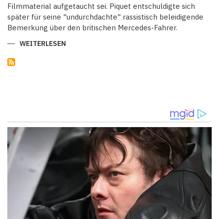
Filmmaterial aufgetaucht sei. Piquet entschuldigte sich
später für seine "undurchdachte" rassistisch beleidigende
Bemerkung über den britischen Mercedes-Fahrer.
WEITERLESEN
ÜBER
NELSON
PIQUET
WEGEN
RASSISTISCHER
ÄUSSERUNGEN Ü
BER L
EWIS H
AMILTON Z
U G
ELDSTRAFE V
ERURTEILT