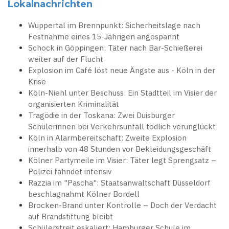
Lokalnachrichten
Wuppertal im Brennpunkt: Sicherheitslage nach
Festnahme eines 15-Jährigen angespannt
Schock in Göppingen: Täter nach Bar-Schießerei
weiter auf der Flucht
Explosion im Café löst neue Ängste aus - Köln in der
Krise
Köln-Niehl unter Beschuss: Ein Stadtteil im Visier der
organisierten Kriminalität
Tragödie in der Toskana: Zwei Duisburger
Schülerinnen bei Verkehrsunfall tödlich verunglückt
Köln in Alarmbereitschaft: Zweite Explosion
innerhalb von 48 Stunden vor Bekleidungsgeschäft
Kölner Partymeile im Visier: Täter legt Sprengsatz –
Polizei fahndet intensiv
Razzia im "Pascha": Staatsanwaltschaft Düsseldorf
beschlagnahmt Kölner Bordell
Brocken-Brand unter Kontrolle – Doch der Verdacht
auf Brandstiftung bleibt
Schülerstreit eskaliert: Hamburger Schule im