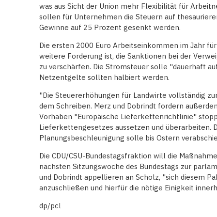
was aus Sicht der Union mehr Flexibilität für Arbei
sollen für Unternehmen die Steuern auf thesaurier
Gewinne auf 25 Prozent gesenkt werden.
Die ersten 2000 Euro Arbeitseinkommen im Jahr für R
weitere Forderung ist, die Sanktionen bei der Verw
zu verschärfen. Die Stromsteuer solle "dauerhaft a
Netzentgelte sollten halbiert werden.
"Die Steuererhöhungen für Landwirte vollständig zu
dem Schreiben. Merz und Dobrindt fordern außerde
Vorhaben "Europäische Lieferkettenrichtlinie" sto
Lieferkettengesetzes aussetzen und überarbeiten. D
Planungsbeschleunigung solle bis Ostern verabschi
Die CDU/CSU-Bundestagsfraktion will die Maßnahme
nächsten Sitzungswoche des Bundestags zur parlam
und Dobrindt appellieren an Scholz, "sich diesem
anzuschließen und hierfür die nötige Einigkeit innerh
dp/pcl