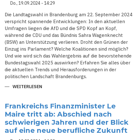
VOR
Do., 19.09.2024 - 14:29
GROSSEN H
ERAUSFORDERUNGEN
Die Landtagswahl in Brandenburg am 22. September 2024
verspricht spannende Entwicklungen: In den aktuellen
Umfragen liegen die AfD und die SPD Kopf an Kopf,
während die CDU und das Bündnis Sahra Wagenknecht
(BSW) an Unterstützung verlieren. Droht den Grünen der
Einzug ins Parlament? Welche Koalitionen sind möglich?
Und wie wird sich das Wahlergebnis auf die bevorstehende
Bundestagswahl 2025 auswirken? Erfahren Sie alles über
die aktuellen Trends und Herausforderungen in der
politischen Landschaft Brandenburgs.
WEITERLESEN
ÜBER
BRANDENBURG
IM
UMBRUCH:
DIE
Frankreichs Finanzminister Le
BEDEUTUNG
Maire tritt ab: Abschied nach
DER
BEVORSTEHENDEN
schwierigen Jahren und der Blick
LANDTAGSWAHL
auf eine neue berufliche Zukunft