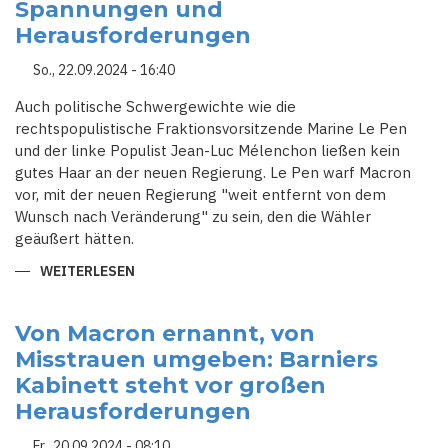
Spannungen und
ZUM
BRUCH
Herausforderungen
DER
AMPEL-
KOALITION
So., 22.09.2024 - 16:40
Auch politische Schwergewichte wie die
rechtspopulistische Fraktionsvorsitzende Marine Le Pen
und der linke Populist Jean-Luc Mélenchon ließen kein
gutes Haar an der neuen Regierung. Le Pen warf Macron
vor, mit der neuen Regierung "weit entfernt von dem
Wunsch nach Veränderung" zu sein, den die Wähler
geäußert hätten.
WEITERLESEN
ÜBER
NEUE
FRANZÖSISCHE
REGIERUNG
UNTER
Von Macron ernannt, von
DRUCK:
Misstrauen umgeben: Barniers
POLITISCHE
SPANNUNGEN
Kabinett steht vor großen
UND
HERAUSFORDERUNGEN
Herausforderungen
Fr., 20.09.2024 - 08:10