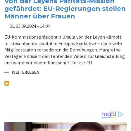
Von der Leyens Paritäts-Mission
RÄUMT
gefährdet: EU-Regierungen stellen
AUF
–
Männer über Frauen
MINISTERRÜCKTRITTE
HÄUFEN
SICH
Di., 03.09.2024 - 14:04
EU-Kommissionspräsidentin Ursula von der Leyen kämpft
für Geschlechterparität in Europas Exekutive – doch viele
Mitgliedstaaten torpedieren die Bemühungen. Margrethe
Vestager kritisiert den fehlenden Willen zur Gleichstellung
und warnt vor einem Rückschritt für die EU.
WEITERLESEN
ÜBER
VON
DER
LEYENS
PARITÄTS-
MISSION
GEFÄHRDET:
EU-
REGIERUNGEN
STELLEN
MÄNNER
ÜBER
FRAUEN