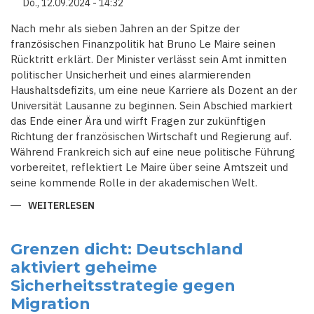
Do., 12.09.2024 - 14:32
Nach mehr als sieben Jahren an der Spitze der
französischen Finanzpolitik hat Bruno Le Maire seinen
Rücktritt erklärt. Der Minister verlässt sein Amt inmitten
politischer Unsicherheit und eines alarmierenden
Haushaltsdefizits, um eine neue Karriere als Dozent an der
Universität Lausanne zu beginnen. Sein Abschied markiert
das Ende einer Ära und wirft Fragen zur zukünftigen
Richtung der französischen Wirtschaft und Regierung auf.
Während Frankreich sich auf eine neue politische Führung
vorbereitet, reflektiert Le Maire über seine Amtszeit und
seine kommende Rolle in der akademischen Welt.
WEITERLESEN
ÜBER
FRANKREICHS
FINANZMINISTER
LE
MAIRE
Grenzen dicht: Deutschland
TRITT
aktiviert geheime
AB:
ABSCHIED
Sicherheitsstrategie gegen
NACH
SCHWIERIGEN
Migration
JAHREN
UND