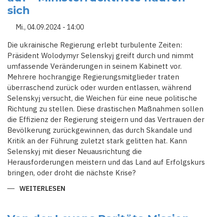
PHILIPPE
sich
BRINGT
NEUE
DYNAMIK
Mi., 04.09.2024 - 14:00
INS
POLITISCHE
SPIEL
Die ukrainische Regierung erlebt turbulente Zeiten:
Präsident Wolodymyr Selenskyj greift durch und nimmt
umfassende Veränderungen in seinem Kabinett vor.
Mehrere hochrangige Regierungsmitglieder traten
überraschend zurück oder wurden entlassen, während
Selenskyj versucht, die Weichen für eine neue politische
Richtung zu stellen. Diese drastischen Maßnahmen sollen
die Effizienz der Regierung steigern und das Vertrauen der
Bevölkerung zurückgewinnen, das durch Skandale und
Kritik an der Führung zuletzt stark gelitten hat. Kann
Selenskyj mit dieser Neuausrichtung die
Herausforderungen meistern und das Land auf Erfolgskurs
bringen, oder droht die nächste Krise?
WEITERLESEN
ÜBER
UMBRUCH
IN
KIEW:
SELENSKYJ