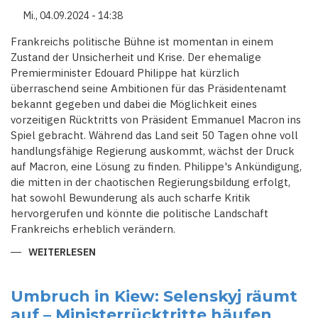
PREMIERMINISTER
Mi., 04.09.2024 - 14:38
Frankreichs politische Bühne ist momentan in einem
Zustand der Unsicherheit und Krise. Der ehemalige
Premierminister Edouard Philippe hat kürzlich
überraschend seine Ambitionen für das Präsidentenamt
bekannt gegeben und dabei die Möglichkeit eines
vorzeitigen Rücktritts von Präsident Emmanuel Macron ins
Spiel gebracht. Während das Land seit 50 Tagen ohne voll
handlungsfähige Regierung auskommt, wächst der Druck
auf Macron, eine Lösung zu finden. Philippe's Ankündigung,
die mitten in der chaotischen Regierungsbildung erfolgt,
hat sowohl Bewunderung als auch scharfe Kritik
hervorgerufen und könnte die politische Landschaft
Frankreichs erheblich verändern.
WEITERLESEN
ÜBER
MACRONS
ZUKUNFT
IN
FRAGE
Umbruch in Kiew: Selenskyj räumt
GESTELLT:
auf – Ministerrücktritte häufen
EDOUARD