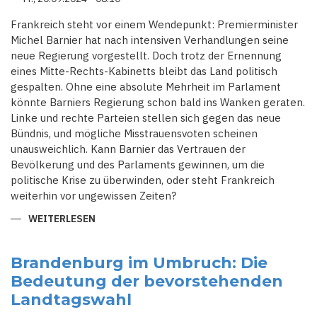
Frankreich steht vor einem Wendepunkt: Premierminister
Michel Barnier hat nach intensiven Verhandlungen seine
neue Regierung vorgestellt. Doch trotz der Ernennung
eines Mitte-Rechts-Kabinetts bleibt das Land politisch
gespalten. Ohne eine absolute Mehrheit im Parlament
könnte Barniers Regierung schon bald ins Wanken geraten.
Linke und rechte Parteien stellen sich gegen das neue
Bündnis, und mögliche Misstrauensvoten scheinen
unausweichlich. Kann Barnier das Vertrauen der
Bevölkerung und des Parlaments gewinnen, um die
politische Krise zu überwinden, oder steht Frankreich
weiterhin vor ungewissen Zeiten?
WEITERLESEN
ÜBER
VON
MACRON
ERNANNT,
VON
Brandenburg im Umbruch: Die
MISSTRAUEN
Bedeutung der bevorstehenden
UMGEBEN:
BARNIERS
Landtagswahl
KABINETT
STEHT