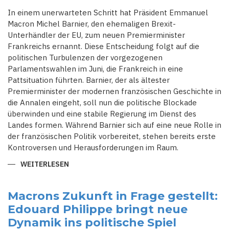
In einem unerwarteten Schritt hat Präsident Emmanuel
Macron Michel Barnier, den ehemaligen Brexit-
Unterhändler der EU, zum neuen Premierminister
Frankreichs ernannt. Diese Entscheidung folgt auf die
politischen Turbulenzen der vorgezogenen
Parlamentswahlen im Juni, die Frankreich in eine
Pattsituation führten. Barnier, der als ältester
Premierminister der modernen französischen Geschichte in
die Annalen eingeht, soll nun die politische Blockade
überwinden und eine stabile Regierung im Dienst des
Landes formen. Während Barnier sich auf eine neue Rolle in
der französischen Politik vorbereitet, stehen bereits erste
Kontroversen und Herausforderungen im Raum.
WEITERLESEN
ÜBER
ERNENNUNG
UNTER
DRUCK:
EMMANUEL
Macrons Zukunft in Frage gestellt:
MACRON
Edouard Philippe bringt neue
ERNENNT
MICHEL
Dynamik ins politische Spiel
BARNIER
ZUM