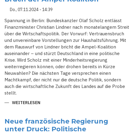
Do., 07.11.2024 - 14:39
Spannung in Berlin: Bundeskanzler Olaf Scholz entlässt
Finanzminister Christian Lindner nach monatelangem Streit
über die Wirtschaftspolitik. Der Vorwurf: Vertrauensbruch
und unvereinbare Vorstellungen zur Haushaltsführung. Mit
dem Rauswurf von Lindner bricht die Ampel-Koalition
auseinander – und stürzt Deutschland in eine politische
Krise. Wird Scholz mit einer Minderheitsregierung
weiterregieren können, oder drohen bereits in Kürze
Neuwahlen? Die nächsten Tage versprechen einen
Machtkampf, der nicht nur die deutsche Politik, sondern
auch die wirtschaftliche Zukunft des Landes auf die Probe
stellt.
WEITERLESEN
ÜBER
SCHOLZ
FEUERT
LINDNER:
WIRTSCHAFTSSTREIT
Neue französische Regierung
UND
unter Druck: Politische
VERTRAUENSBRUCH
FÜHREN