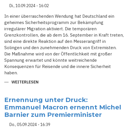
DER
Di., 10.09.2024 - 16:02
BLICK
AUF
EINE
In einer überraschenden Wendung hat Deutschland ein
NEUE
geheimes Sicherheitsprogramm zur Bekämpfung
BERUFLICHE
ZUKUNFT
irregulärer Migration aktiviert. Die temporären
Grenzkontrollen, die ab dem 16. September in Kraft treten,
sind eine direkte Reaktion auf den Messerangriff in
Solingen und den zunehmenden Druck von Extremisten.
Die Maßnahme wird von der Öffentlichkeit mit großer
Spannung erwartet und könnte weitreichende
Konsequenzen für Reisende und die innere Sicherheit
haben.
WEITERLESEN
ÜBER
GRENZEN
DICHT:
DEUTSCHLAND
AKTIVIERT
Ernennung unter Druck:
GEHEIME
Emmanuel Macron ernennt Michel
SICHERHEITSSTRATEGIE
GEGEN
Barnier zum Premierminister
MIGRATION
Do., 05.09.2024 - 16:39