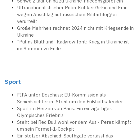
Schweiz lädt China zu Ukraine-Friedensgipfel ein
Ultranationalistischer Putin-Kritiker Girkin und Frau
wegen Anschlag auf russischen Militärblogger
verurteilt
Große Mehrheit rechnet 2024 nicht mit Kriegsende in
Ukraine
"Putins Bluthund" Kadyrow tönt: Krieg in Ukraine ist
im Sommer zu Ende
Sport
FIFA unter Beschuss: EU-Kommission als
Schiedsrichter im Streit um den Fußballkalender
Sport im Herzen von Paris: Ein einzigartiges
Olympisches Erlebnis
Steht bei Red Bull wohl vor dem Aus - Perez kämpft
um sein Formel-1-Cockpit
Ein stolzer Abschied: Southgate verlässt das