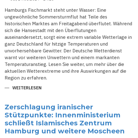
BRANDENBURG
Hamburgs Fischmarkt steht unter Wasser: Eine
ungewöhnliche Sommersturmflut hat Teile des
historischen Marktes am Freitagabend überflutet. Während
sich die Hansestadt mit den Überflutungen
auseinandersetzt, sorgt eine extrem variable Wetterlage in
ganz Deutschland für hitzige Temperaturen und
unvorhersehbare Gewitter. Der Deutsche Wetterdienst
warnt vor weiteren Unwettern und einem markanten
Temperaturanstieg. Lesen Sie weiter, um mehr über die
aktuellen Wetterextreme und ihre Auswirkungen auf die
Region zu erfahren.
WEITERLESEN
ÜBER
EXTREME
WETTERLAGE
IN
DEUTSCHLAND:
Zerschlagung iranischer
STURMFLUT
Stützpunkte: Innenministerium
ÜBERFLUTET
HAMBURGER
schließt Islamisches Zentrum
FISCHMARKT
Hamburg und weitere Moscheen