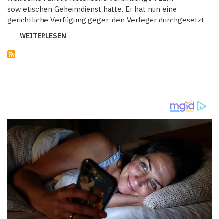
sowjetischen Geheimdienst hatte. Er hat nun eine
gerichtliche Verfügung gegen den Verleger durchgesetzt.
WEITERLESEN
ÜBER
RUSSEN
PROZESSIEREN
IN
DEUTSCHLAND
-
KRITIK
AN
VERKAUFSVERBOT
EINES
BUCHES
ÜBER
KREML
UND
SEINE
GEHEIMDIENSTE