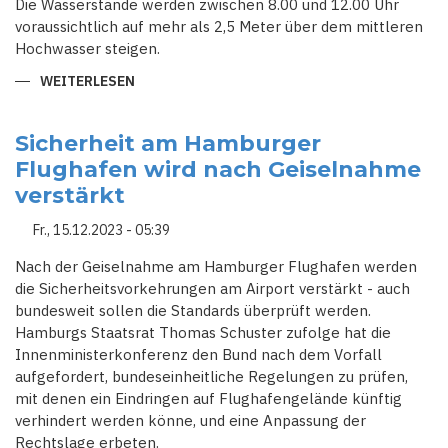
Die Wasserstände werden zwischen 8.00 und 12.00 Uhr
voraussichtlich auf mehr als 2,5 Meter über dem mittleren
Hochwasser steigen.
WEITERLESEN
ÜBER
SCHWERE
STURMFLUTEN
AN
ELBE,
Sicherheit am Hamburger
WESER
Flughafen wird nach Geiselnahme
UND
EMS
verstärkt
ERWARTET
-
BAHN-
Fr., 15.12.2023 - 05:39
UND
FÄHRVERKEHR
GESTÖRT
Nach der Geiselnahme am Hamburger Flughafen werden
die Sicherheitsvorkehrungen am Airport verstärkt - auch
bundesweit sollen die Standards überprüft werden.
Hamburgs Staatsrat Thomas Schuster zufolge hat die
Innenministerkonferenz den Bund nach dem Vorfall
aufgefordert, bundeseinheitliche Regelungen zu prüfen,
mit denen ein Eindringen auf Flughafengelände künftig
verhindert werden könne, und eine Anpassung der
Rechtslage erbeten.