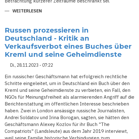
Betrachtung kürzerer Zeiträume beschränkt sei.
WEITERLESEN
ÜBER
HAMBURG:
ZAHL
DER
GEWALTDELIKTE
Russen prozessieren in
STEIGT
Deutschland - Kritik an
Verkaufsverbot eines Buches über
Kreml und seine Geheimdienste
Di., 28.11.2023 - 07:22
Ein russischer Geschäftsmann hat erfolgreich rechtliche
Schritte eingeleitet, um in Deutschland ein Buch über den
Kreml und seine Geheimdienste zu verbieten, ein Fall, den
NGOs für Meinungsfreiheit als alarmierenden Angriff auf die
Berichterstattung im öffentlichen Interesse beschrieben
haben. Zwei in London ansässige russische Journalisten,
Andrei Soldatov und Irina Borogan, sagten, sie hätten den
Geschäftsmann Alexey Kozlov für ihr Buch "The
Compatriots" (Landsleute) aus dem Jahr 2019 interviewt,
weil seine Familie historische Verbindungen zum