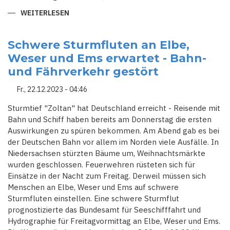
WEITERLESEN
ÜBER
ANGST
VOR
SILVESTERRANDALE:
STADTSTAATEN
Schwere Sturmfluten an Elbe,
WOLLTEN
Weser und Ems erwartet - Bahn-
BÖLLERVERBOT
DURCHSETZEN
und Fährverkehr gestört
Fr., 22.12.2023 - 04:46
Sturmtief "Zoltan" hat Deutschland erreicht - Reisende mit
Bahn und Schiff haben bereits am Donnerstag die ersten
Auswirkungen zu spüren bekommen. Am Abend gab es bei
der Deutschen Bahn vor allem im Norden viele Ausfälle. In
Niedersachsen stürzten Bäume um, Weihnachtsmärkte
wurden geschlossen. Feuerwehren rüsteten sich für
Einsätze in der Nacht zum Freitag. Derweil müssen sich
Menschen an Elbe, Weser und Ems auf schwere
Sturmfluten einstellen. Eine schwere Sturmflut
prognostizierte das Bundesamt für Seeschifffahrt und
Hydrographie für Freitagvormittag an Elbe, Weser und Ems.