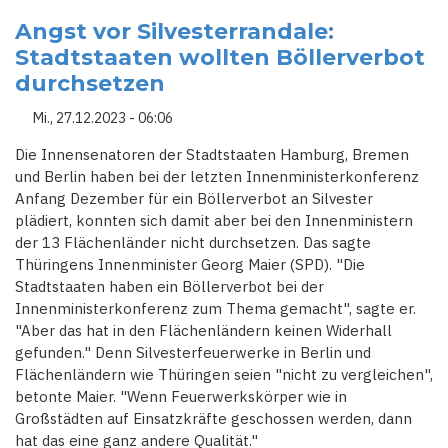
ST.
PAULI:
Angst vor Silvesterrandale:
POLIZEI
Stadtstaaten wollten Böllerverbot
REAGIERT
MIT
durchsetzen
SCHÜSSEN
AUF
BEWAFFNETEN
Mi., 27.12.2023 - 06:06
MANN
Die Innensenatoren der Stadtstaaten Hamburg, Bremen
und Berlin haben bei der letzten Innenminister­konferenz
Anfang Dezember für ein Böllerverbot an Silvester
plädiert, konnten sich damit aber bei den Innen­ministern
der 13 Flächenländer nicht durchsetzen. Das sagte
Thüringens Innenminister Georg Maier (SPD). "Die
Stadtstaaten haben ein Böllerverbot bei der
Innenministerkonferenz zum Thema gemacht", sagte er.
"Aber das hat in den Flächen­ländern keinen Widerhall
gefunden." Denn Silvesterfeuerwerke in Berlin und
Flächenländern wie Thüringen seien "nicht zu vergleichen",
betonte Maier. "Wenn Feuerwerkskörper wie in
Großstädten auf Einsatzkräfte geschossen werden, dann
hat das eine ganz andere Qualität."