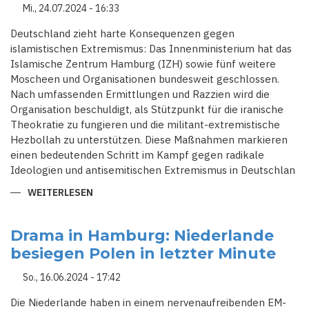
Mi., 24.07.2024 - 16:33
Deutschland zieht harte Konsequenzen gegen
islamistischen Extremismus: Das Innenministerium hat das
Islamische Zentrum Hamburg (IZH) sowie fünf weitere
Moscheen und Organisationen bundesweit geschlossen.
Nach umfassenden Ermittlungen und Razzien wird die
Organisation beschuldigt, als Stützpunkt für die iranische
Theokratie zu fungieren und die militant-extremistische
Hezbollah zu unterstützen. Diese Maßnahmen markieren
einen bedeutenden Schritt im Kampf gegen radikale
Ideologien und antisemitischen Extremismus in Deutschlan
WEITERLESEN
ÜBER
ZERSCHLAGUNG
IRANISCHER
STÜTZPUNKTE:
INNENMINISTERIUM
Drama in Hamburg: Niederlande
SCHLIESST I
besiegen Polen in letzter Minute
SLAMISCHES Z
ENTRUM H
AMBURG U
So., 16.06.2024 - 17:42
ND W
EITERE M
OSCHEEN
Die Niederlande haben in einem nervenaufreibenden EM-