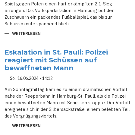
Spiel gegen Polen einen hart erkämpften 2:1-Sieg
errungen. Das Volksparkstadion in Hamburg bot den
Zuschauern ein packendes Fußballspiel, das bis zur
Schlussminute spannend blieb.
WEITERLESEN
ÜBER
DRAMA
IN
HAMBURG:
NIEDERLANDE
Eskalation in St. Pauli: Polizei
BESIEGEN
reagiert mit Schüssen auf
POLEN
IN
bewaffneten Mann
LETZTER
MINUTE
So., 16.06.2024 - 14:12
Am Sonntagmittag kam es zu einem dramatischen Vorfall
nahe der Reeperbahn in Hamburg-St. Pauli, als die Polizei
einen bewaffneten Mann mit Schüssen stoppte. Der Vorfall
ereignete sich in der Silbersackstraße, einem belebten Teil
des Vergnügungsviertels.
WEITERLESEN
ÜBER
ESKALATION
IN