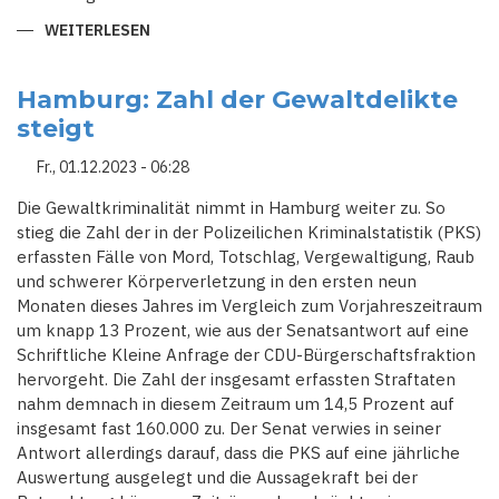
WEITERLESEN
ÜBER
SICHERHEIT
AM
HAMBURGER
FLUGHAFEN
Hamburg: Zahl der Gewaltdelikte
WIRD
steigt
NACH
GEISELNAHME
VERSTÄRKT
Fr., 01.12.2023 - 06:28
Die Gewaltkriminalität nimmt in Hamburg weiter zu. So
stieg die Zahl der in der Polizeilichen Kriminalstatistik (PKS)
erfassten Fälle von Mord, Totschlag, Vergewaltigung, Raub
und schwerer Körperverletzung in den ersten neun
Monaten dieses Jahres im Vergleich zum Vorjahreszeitraum
um knapp 13 Prozent, wie aus der Senatsantwort auf eine
Schriftliche Kleine Anfrage der CDU-Bürgerschaftsfraktion
hervorgeht. Die Zahl der insgesamt erfassten Straftaten
nahm demnach in diesem Zeitraum um 14,5 Prozent auf
insgesamt fast 160.000 zu. Der Senat verwies in seiner
Antwort allerdings darauf, dass die PKS auf eine jährliche
Auswertung ausgelegt und die Aussagekraft bei der