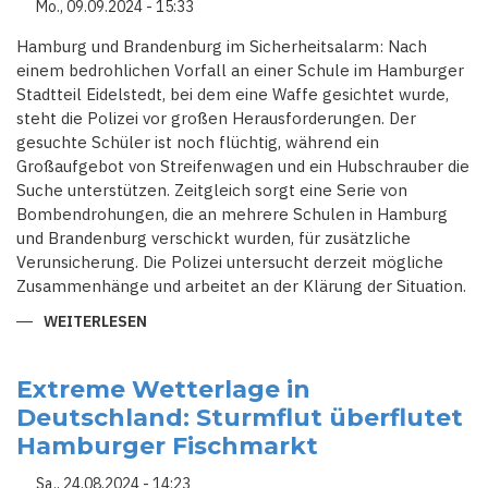
Mo., 09.09.2024 - 15:33
Hamburg und Brandenburg im Sicherheitsalarm: Nach
einem bedrohlichen Vorfall an einer Schule im Hamburger
Stadtteil Eidelstedt, bei dem eine Waffe gesichtet wurde,
steht die Polizei vor großen Herausforderungen. Der
gesuchte Schüler ist noch flüchtig, während ein
Großaufgebot von Streifenwagen und ein Hubschrauber die
Suche unterstützen. Zeitgleich sorgt eine Serie von
Bombendrohungen, die an mehrere Schulen in Hamburg
und Brandenburg verschickt wurden, für zusätzliche
Verunsicherung. Die Polizei untersucht derzeit mögliche
Zusammenhänge und arbeitet an der Klärung der Situation.
WEITERLESEN
ÜBER
SCHÜLERSTREIT
ESKALIERT:
HAMBURGER
SCHULE
Extreme Wetterlage in
IM
Deutschland: Sturmflut überflutet
POLIZEIEINSATZ
–
Hamburger Fischmarkt
DROHUNGEN
AUCH
IN
Sa., 24.08.2024 - 14:23