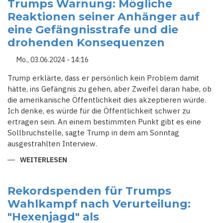
SOLL
Trumps Warnung: Mögliche
FÜR
Reaktionen seiner Anhänger auf
GEFÄNGNISSTRAFE
BÜSSEN
eine Gefängnisstrafe und die
drohenden Konsequenzen
Mo., 03.06.2024 - 14:16
Trump erklärte, dass er persönlich kein Problem damit
hätte, ins Gefängnis zu gehen, aber Zweifel daran habe, ob
die amerikanische Öffentlichkeit dies akzeptieren würde.
Ich denke, es würde für die Öffentlichkeit schwer zu
ertragen sein. An einem bestimmten Punkt gibt es eine
Sollbruchstelle, sagte Trump in dem am Sonntag
ausgestrahlten Interview.
WEITERLESEN
ÜBER
TRUMPS
WARNUNG:
MÖGLICHE
REAKTIONEN
Rekordspenden für Trumps
SEINER
Wahlkampf nach Verurteilung:
ANHÄNGER
AUF
"Hexenjagd" als
EINE
GEFÄNGNISSTRAFE