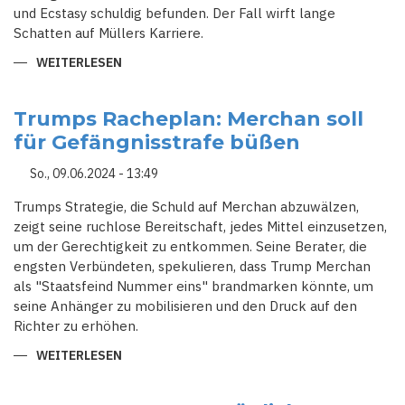
und Ecstasy schuldig befunden. Der Fall wirft lange
Schatten auf Müllers Karriere.
WEITERLESEN
ÜBER
MELANIE
MÜLLER
VERURTEILT:
80.000
Trumps Racheplan: Merchan soll
EURO
für Gefängnisstrafe büßen
STRAFE
FÜR
HITLERGRUSS U
So., 09.06.2024 - 13:49
ND D
ROGENBESITZ
Trumps Strategie, die Schuld auf Merchan abzuwälzen,
zeigt seine ruchlose Bereitschaft, jedes Mittel einzusetzen,
um der Gerechtigkeit zu entkommen. Seine Berater, die
engsten Verbündeten, spekulieren, dass Trump Merchan
als "Staatsfeind Nummer eins" brandmarken könnte, um
seine Anhänger zu mobilisieren und den Druck auf den
Richter zu erhöhen.
WEITERLESEN
ÜBER
TRUMPS
RACHEPLAN:
MERCHAN