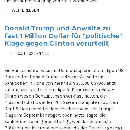
und sexueller Nötigung verurteilt worden war.
WEITERLESEN
ÜBER
HARVEY
WEINSTEIN
IST
ZU
Donald Trump und Anwälte zu
EINER
fast 1 Million Dollar für "politische"
WEITEREN
LANGEN
Klage gegen Clinton verurteilt
HAFTSTRAFE
VERURTEILT
WORDEN
Fr., 20.01.2023 - 14:15
Ein Bundesrichter wies am Donnerstag den ehemaligen US-
Präsidenten Donald Trump und seine Anwälte an,
Sanktionen in Höhe von mehr als 937.000 US-Dollar zu
zahlen, weil sie die ehemalige Außenministerin Hillary
Clinton wegen Behauptungen verklagt hatten, die
Präsidentschaftswahlen 2016 seien manipuliert worden.
Der US-Bezirksrichter John Middlebrooks, der Trumps
Klage im September abgewiesen hatte, sagte, die
Sanktionen seien gerechtfertigt, weil der ehemalige
Präsident ein Muster des Missbrauchs der Gerichte gezeigt