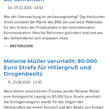
Do., 07.11.2024 - 14:52
Wie viel Überwachung ist verfassungswidrig? Das Karlsruher
Urteil schränkt die Macht des BND ein und setzt Maßstäbe
für den Schutz der Privatsphäre in der internationalen
Kommunikation. Welche Reformen gefordert sind und wie
der Geheimdienst sich anpassen muss.
WEITERLESEN
ÜBER
DAS
ENDE
DER
GRENZENLOSEN
Melanie Müller verurteilt: 80.000
ÜBERWACHUNG?
Euro Strafe für Hitlergruß und
VERFASSUNGSGERICHT
WEIST
Drogenbesitz
BND
IN
DIE
Fr., 23.08.2024 - 13:50
SCHRANKEN
Nach einem umstrittenen Prozess wurde Melanie Müller
vom Amtsgericht Leipzig zu 80.000 Euro Strafe verurteilt.
Die Schlagersängerin wurde für das Zeigen des
Hitlergrußes bei einem Konzert und den Besitz von Kokain