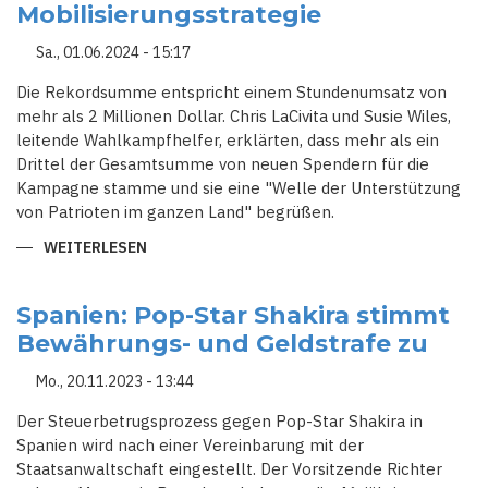
Mobilisierungsstrategie
UND
DIE
DROHENDEN
Sa., 01.06.2024 - 15:17
KONSEQUENZEN
Die Rekordsumme entspricht einem Stundenumsatz von
mehr als 2 Millionen Dollar. Chris LaCivita und Susie Wiles,
leitende Wahlkampfhelfer, erklärten, dass mehr als ein
Drittel der Gesamtsumme von neuen Spendern für die
Kampagne stamme und sie eine "Welle der Unterstützung
von Patrioten im ganzen Land" begrüßen.
WEITERLESEN
ÜBER
REKORDSPENDEN
FÜR
TRUMPS
WAHLKAMPF
Spanien: Pop-Star Shakira stimmt
NACH
Bewährungs- und Geldstrafe zu
VERURTEILUNG:
"HEXENJAGD"
ALS
Mo., 20.11.2023 - 13:44
MOBILISIERUNGSSTRATEGIE
Der Steuerbetrugsprozess gegen Pop-Star Shakira in
Spanien wird nach einer Vereinbarung mit der
Staatsanwaltschaft eingestellt. Der Vorsitzende Richter