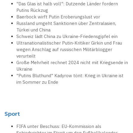
"Das Glas ist halb voll": Dutzende Länder fordern
Putins Rückzug
Baerbock wirft Putin Eroberungslust vor
Russland umgeht Sanktionen über Zentralasien,
Türkei und China
Schweiz lädt China zu Ukraine-Friedensgipfel ein
Ultranationalistischer Putin-Kritiker Girkin und Frau
wegen Anschlag auf russischen Militärblogger
verurteilt
Große Mehrheit rechnet 2024 nicht mit Kriegsende in
Ukraine
"Putins Bluthund" Kadyrow tönt: Krieg in Ukraine ist
im Sommer zu Ende
Sport
FIFA unter Beschuss: EU-Kommission als
Schiedsrichter im Streit um den Fußballkalender