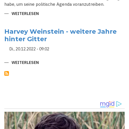
habe, um seine politische Agenda voranzutreiben.
WEITERLESEN
ÜBER
DONALD
TRUMP
UND
ANWÄLTE
Harvey Weinstein - weitere Jahre
ZU
hinter Gitter
FAST
1
MILLION
Di., 20.12.2022 - 09:02
DOLLAR
FÜR
"POLITISCHE"
KLAGE
WEITERLESEN
ÜBER
GEGEN
HARVEY
CLINTON
WEINSTEIN
VERURTEILT
-
WEITERE
JAHRE
HINTER
GITTER