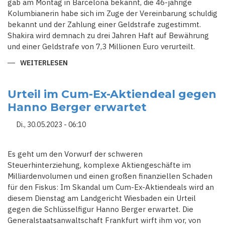
gab am Montag in Barcelona bekannt, die 46-jährige
Kolumbianerin habe sich im Zuge der Vereinbarung schuldig
bekannt und der Zahlung einer Geldstrafe zugestimmt.
Shakira wird demnach zu drei Jahren Haft auf Bewährung
und einer Geldstrafe von 7,3 Millionen Euro verurteilt.
WEITERLESEN
ÜBER
SPANIEN:
POP-
STAR
SHAKIRA
Urteil im Cum-Ex-Aktiendeal gegen
STIMMT
Hanno Berger erwartet
BEWÄHRUNGS-
UND
GELDSTRAFE
Di., 30.05.2023 - 06:10
ZU
Es geht um den Vorwurf der schweren
Steuerhinterziehung, komplexe Aktiengeschäfte im
Milliardenvolumen und einen großen finanziellen Schaden
für den Fiskus: Im Skandal um Cum-Ex-Aktiendeals wird an
diesem Dienstag am Landgericht Wiesbaden ein Urteil
gegen die Schlüsselfigur Hanno Berger erwartet. Die
Generalstaatsanwaltschaft Frankfurt wirft ihm vor, von