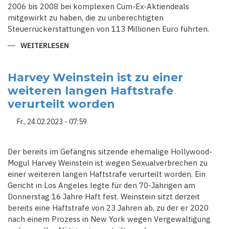
2006 bis 2008 bei komplexen Cum-Ex-Aktiendeals
mitgewirkt zu haben, die zu unberechtigten
Steuerrückerstattungen von 113 Millionen Euro führten.
WEITERLESEN
ÜBER
URTEIL
IM
CUM-
EX-
Harvey Weinstein ist zu einer
AKTIENDEAL
weiteren langen Haftstrafe
GEGEN
HANNO
verurteilt worden
BERGER
ERWARTET
Fr., 24.02.2023 - 07:59
Der bereits im Gefängnis sitzende ehemalige Hollywood-
Mogul Harvey Weinstein ist wegen Sexualverbrechen zu
einer weiteren langen Haftstrafe verurteilt worden. Ein
Gericht in Los Angeles legte für den 70-Jährigen am
Donnerstag 16 Jahre Haft fest. Weinstein sitzt derzeit
bereits eine Haftstrafe von 23 Jahren ab, zu der er 2020
nach einem Prozess in New York wegen Vergewaltigung