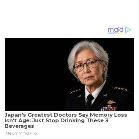
EIN
MITTELMÄSSIGER B
RD-S
CHLAGERSÄNGER -
V
OR 4
0 J
AHREN R
OCKT U
DO L
INDENBERG D
IE D
DR