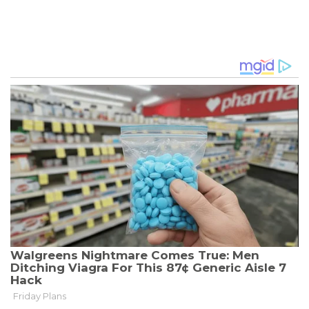
VON
KRONPRINZESSIN
METTE-
MARIT:
NEUE
DETAILS
ZU
MARIUS
BORG
HØIBYS
VERHAFTUNG
UND
VORWÜRFEN