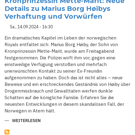
Kronprinzessin Mette-Marit: Neue
Details zu Marius Borg Høibys
Verhaftung und Vorwürfen
Sa., 14.09.2024 - 16:30
Ein dramatisches Kapitel im Leben der norwegischen
Royals entfaltet sich: Marius Borg Høiby, der Sohn von
Kronprinzessin Mette-Marit, wurde am Freitagabend
festgenommen. Die Polizei wirft ihm vor, gegen eine
einstweilige Verfügung verstoßen und mehrfach
unerwünschten Kontakt zu seiner Ex-Freundin
aufgenommen zu haben. Doch das ist nicht alles – neue
Beweise und ein erschreckendes Geständnis von Høiby über
Drogenmissbrauch und Gewalttaten werfen dunkle
Schatten auf die königliche Familie. Erfahren Sie die
neuesten Entwicklungen in diesem skandalösen Fall, der
Norwegen in Atem hält.
WEITERLESEN
ÜBER
FESTNAHME
DES
SOHNES