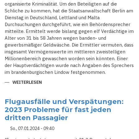
organisierte Kriminalität. Um den Beteiligten auf die
Schliche zu kommen, hat die Staatsanwaltschaft Berlin am
Dienstag in Deutschland, Lettland und Malta
Durchsuchungen durchgeführt, wie ein Behördensprecher
mitteilte. Ermittelt werde bislang gegen elf Verdächtige im
Alter von 31 bis 58 Jahren wegen banden- und
gewerbsmäßiger Geldwäsche. Die Ermittler vermuten, dass
insgesamt Vermögenswerte im mittleren zweistelligen
Millionenbereich gewaschen worden sein könnten. Einer
der Hauptverdächtigen wurde nach Angaben des Sprechers
im brandenburgischen Lindow festgenommen.
WEITERLESEN
ÜBER
GELDWÄSCHENETZWERK
UND
ORGANISIERTE
KRIMINALITÄT
Flugausfälle und Verspätungen:
-
2023 Probleme für fast jeden
RAZZIEN
IN
dritten Passagier
DEUTSCHLAND,
LETTLAND
UND
So., 07.01.2024 - 09:40
MALTA