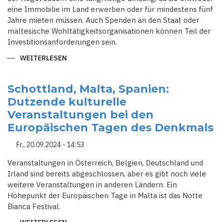
eine Immobilie im Land erwerben oder für mindestens fünf
Jahre mieten müssen. Auch Spenden an den Staat oder
maltesische Wohltätigkeitsorganisationen können Teil der
Investitionsanforderungen sein.
WEITERLESEN
ÜBER
TROTZ
EU-
WIDERSTAND:
MALTA
Schottland, Malta, Spanien:
UND
Dutzende kulturelle
UNGARN
HALTEN
Veranstaltungen bei den
AN
GOLDEN-
Europäischen Tagen des Denkmals
VISA-
PROGRAMMEN
FEST
Fr., 20.09.2024 - 14:53
–
VORTEILE,
RISIKEN
Veranstaltungen in Österreich, Belgien, Deutschland und
UND
Irland sind bereits abgeschlossen, aber es gibt noch viele
AKTUELLE
ENTWICKLUNGEN
weitere Veranstaltungen in anderen Ländern. Ein
Höhepunkt der Europäischen Tage in Malta ist das Notte
Bianca Festival.