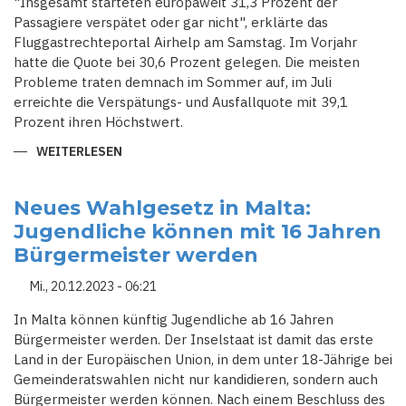
"Insgesamt starteten europaweit 31,3 Prozent der
Passagiere verspätet oder gar nicht", erklärte das
Fluggastrechteportal Airhelp am Samstag. Im Vorjahr
hatte die Quote bei 30,6 Prozent gelegen. Die meisten
Probleme traten demnach im Sommer auf, im Juli
erreichte die Verspätungs- und Ausfallquote mit 39,1
Prozent ihren Höchstwert.
WEITERLESEN
ÜBER
FLUGAUSFÄLLE
UND
VERSPÄTUNGEN:
2023
Neues Wahlgesetz in Malta:
PROBLEME
Jugendliche können mit 16 Jahren
FÜR
FAST
Bürgermeister werden
JEDEN
DRITTEN
PASSAGIER
Mi., 20.12.2023 - 06:21
In Malta können künftig Jugendliche ab 16 Jahren
Bürgermeister werden. Der Inselstaat ist damit das erste
Land in der Europäischen Union, in dem unter 18-Jährige bei
Gemeinderatswahlen nicht nur kandidieren, sondern auch
Bürgermeister werden können. Nach einem Beschluss des