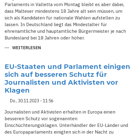
Parlaments in Valletta vom Montag bleibt es aber dabei,
dass Malteser mindestens 18 Jahre alt sein müssen, um
sich als Kandidaten für nationale Wahlen aufstellen zu
lassen. In Deutschland liegt das Mindestalter für
ehrenamtliche und hauptamtliche Bürgermeister je nach
Bundesland bei 18 Jahren oder höher.
WEITERLESEN
ÜBER
NEUES
WAHLGESETZ
IN
MALTA:
EU-Staaten und Parlament einigen
JUGENDLICHE
sich auf besseren Schutz für
KÖNNEN
MIT
Journalisten und Aktivisten vor
16
JAHREN
Klagen
BÜRGERMEISTER
WERDEN
Do., 30.11.2023 - 11:56
Journalisten und Aktivisten erhalten in Europa einen
besseren Schutz vor sogenannten
Einschüchterungsklagen. Unterhändler der EU-Länder und
des Europaparlaments einigten sich in der Nacht zu