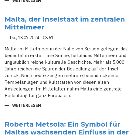
WEITERLESEN
ÜBER
SCHOTTLAND,
MALTA,
SPANIEN:
DUTZENDE
Malta, der Inselstaat im zentralen
KULTURELLE
Mittelmeer
VERANSTALTUNGEN
BEI
DEN
Do., 18.07.2024 - 08:51
EUROPÄISCHEN
TAGEN
DES
Malta, im Mittelmeer in der Nähe von Sizilien gelegen, das
DENKMALS
bedeutet in erster Linie Sonne, tiefblaues Mittelmeer und
unglaublich reiche kulturelle Geschichte. Mehr als 5.000
Jahre reichen die Spuren der Besiedlung auf der Insel
zurück. Noch heute zeugen mehrere beeindruckende
Tempelanlagen und Kultstätten von diesen alten
Ansiedlungen. Im Mittelalter nahm Malta eine zentrale
Bedeutung für ganz Europa ein.
WEITERLESEN
ÜBER
MALTA,
DER
INSELSTAAT
IM
Roberta Metsola: Ein Symbol für
ZENTRALEN
Maltas wachsenden Einfluss in der
MITTELMEER