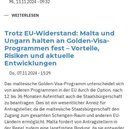
Mi., 13.11.2024 - 09:32
WEITERLESEN
ÜBER
MALTAS
VORGEHEN
GEGEN
AIRBNB
Trotz EU-Widerstand: Malta und
LÖST
Ungarn halten an Golden-Visa-
GEMISCHTE
REAKTIONEN
Programmen fest – Vorteile,
BEI
BEWOHNERN
Risiken und aktuelle
UND
DER
Entwicklungen
BRANCHE
AUS
Do., 07.11.2024 - 15:29
Das maltesische Golden-Visa-Programm unterscheidet sich
von anderen Programmen in der EU durch die Option, nach
12 bis 36 Monaten Aufenthalt auch die Staatsbürgerschaft
zu beantragen. Dies ist ein wesentlicher Anreiz für
Antragsteller, da die maltesische Staatsbürgerschaft den
Zugang zum gesamten Schengen-Raum und anderen EU-
Ländern ermöglicht. Malta fordert von Antragstellern in
der Regel zudem eine langfristige Bindung, da sie entweder