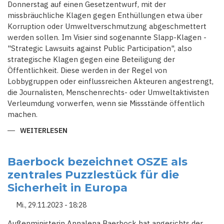
Donnerstag auf einen Gesetzentwurf, mit der
missbräuchliche Klagen gegen Enthüllungen etwa über
Korruption oder Umweltverschmutzung abgeschmettert
werden sollen. Im Visier sind sogenannte Slapp-Klagen -
"Strategic Lawsuits against Public Participation", also
strategische Klagen gegen eine Beteiligung der
Öffentlichkeit. Diese werden in der Regel von
Lobbygruppen oder einflussreichen Akteuren angestrengt,
die Journalisten, Menschenrechts- oder Umweltaktivisten
Verleumdung vorwerfen, wenn sie Missstände öffentlich
machen.
WEITERLESEN
ÜBER
EU-
STAATEN
UND
PARLAMENT
Baerbock bezeichnet OSZE als
EINIGEN
zentrales Puzzlestück für die
SICH
AUF
Sicherheit in Europa
BESSEREN
SCHUTZ
FÜR
Mi., 29.11.2023 - 18:28
JOURNALISTEN
UND
AKTIVISTEN
Außenministerin Annalena Baerbock hat angesichts der