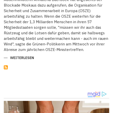
VOR
Blockade Moskaus dazu aufgerufen, die Organisation für
KLAGEN
Sicherheit und Zusammenarbeit in Europa (OSZE)
arbeitsfähig zu halten. Wenn die OSZE weiterhin für die
Sicherheit der 1,3 Milliarden Menschen in ihren 57
Mitgliedsstaaten sorgen solle, "müssen wir ihr auch das
Rüstzeug und die Lotsen dafür geben, damit sie halbwegs
arbeitsfähig bleibt und weitermachen kann - auch im rauen
Wind", sagte die Grünen-Politikerin am Mittwoch vor ihrer
Abreise zum jährlichen OSZE-Ministertreffen.
WEITERLESEN
ÜBER
BAERBOCK
BEZEICHNET
OSZE
ALS
ZENTRALES
PUZZLESTÜCK
FÜR
DIE
SICHERHEIT
IN
EUROPA