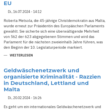
EU
Di., 16.07.2024 - 14:12
Roberta Metsola, die 45-jährige Christdemokratin aus Malta,
wurde erneut zur Präsidentin des Europäischen Parlaments
gewählt. Sie sicherte sich eine überwältigende Mehrheit
von 562 der 623 abgegebenen Stimmen und wird das
Parlament für die nächsten zweieinhalb Jahre führen, was
den Beginn der 10. Legislaturperiode markiert.
WEITERLESEN
ÜBER
ROBERTA
METSOLA:
EIN
SYMBOL
Geldwäschenetzwerk und
FÜR
organisierte Kriminalität - Razzien
MALTAS
WACHSENDEN
in Deutschland, Lettland und
EINFLUSS
IN
Malta
DER
EU
Di., 20.02.2024 - 16:26
Es geht um ein internationales Geldwäschenetzwerk und