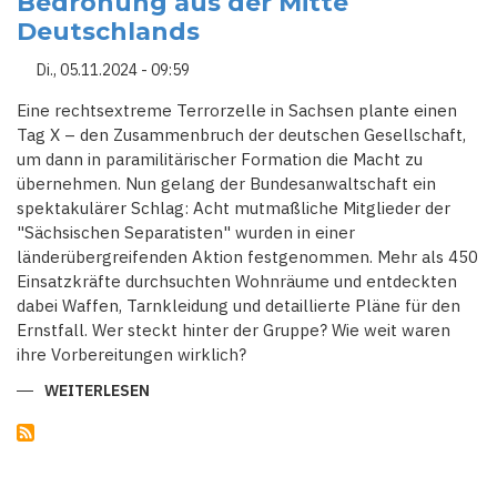
Bedrohung aus der Mitte
Deutschlands
Di., 05.11.2024 - 09:59
Eine rechtsextreme Terrorzelle in Sachsen plante einen
Tag X – den Zusammenbruch der deutschen Gesellschaft,
um dann in paramilitärischer Formation die Macht zu
übernehmen. Nun gelang der Bundesanwaltschaft ein
spektakulärer Schlag: Acht mutmaßliche Mitglieder der
"Sächsischen Separatisten" wurden in einer
länderübergreifenden Aktion festgenommen. Mehr als 450
Einsatzkräfte durchsuchten Wohnräume und entdeckten
dabei Waffen, Tarnkleidung und detaillierte Pläne für den
Ernstfall. Wer steckt hinter der Gruppe? Wie weit waren
ihre Vorbereitungen wirklich?
WEITERLESEN
ÜBER
"SÄCHSISCHE
SEPARATISTEN":
BEDROHUNG
AUS
DER
MITTE