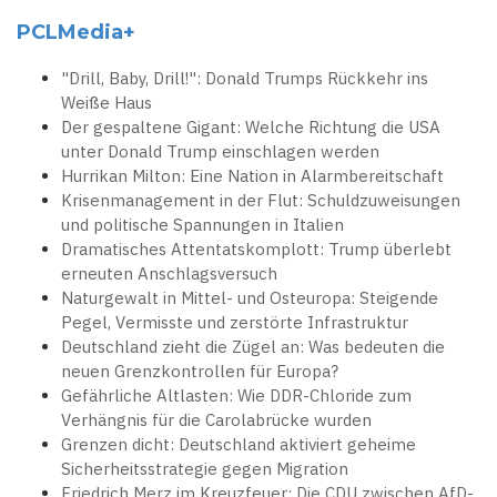
PCLMedia+
"Drill, Baby, Drill!": Donald Trumps Rückkehr ins
Weiße Haus
Der gespaltene Gigant: Welche Richtung die USA
unter Donald Trump einschlagen werden
Hurrikan Milton: Eine Nation in Alarmbereitschaft
Krisenmanagement in der Flut: Schuldzuweisungen
und politische Spannungen in Italien
Dramatisches Attentatskomplott: Trump überlebt
erneuten Anschlagsversuch
Naturgewalt in Mittel- und Osteuropa: Steigende
Pegel, Vermisste und zerstörte Infrastruktur
Deutschland zieht die Zügel an: Was bedeuten die
neuen Grenzkontrollen für Europa?
Gefährliche Altlasten: Wie DDR-Chloride zum
Verhängnis für die Carolabrücke wurden
Grenzen dicht: Deutschland aktiviert geheime
Sicherheitsstrategie gegen Migration
Friedrich Merz im Kreuzfeuer: Die CDU zwischen AfD-