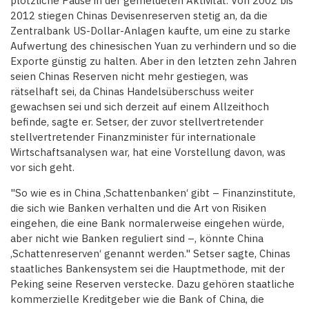
plötzliche Pause in der gemeldeten Aktivität. Von 2002 bis
2012 stiegen Chinas Devisenreserven stetig an, da die
Zentralbank US-Dollar-Anlagen kaufte, um eine zu starke
Aufwertung des chinesischen Yuan zu verhindern und so die
Exporte günstig zu halten. Aber in den letzten zehn Jahren
seien Chinas Reserven nicht mehr gestiegen, was
rätselhaft sei, da Chinas Handelsüberschuss weiter
gewachsen sei und sich derzeit auf einem Allzeithoch
befinde, sagte er. Setser, der zuvor stellvertretender
stellvertretender Finanzminister für internationale
Wirtschaftsanalysen war, hat eine Vorstellung davon, was
vor sich geht.
"So wie es in China ‚Schattenbanken‘ gibt – Finanzinstitute,
die sich wie Banken verhalten und die Art von Risiken
eingehen, die eine Bank normalerweise eingehen würde,
aber nicht wie Banken reguliert sind –, könnte China
‚Schattenreserven‘ genannt werden." Setser sagte, Chinas
staatliches Bankensystem sei die Hauptmethode, mit der
Peking seine Reserven verstecke. Dazu gehören staatliche
kommerzielle Kreditgeber wie die Bank of China, die