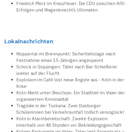
Friedrich Merz im Kreuzfeuer: Die CDU zwischen AfD-
Erfolgen und Wagenknecht’s Ultimaten
Lokalnachrichten
Wuppertal im Brennpunkt: Sicherheitslage nach
Festnahme eines 15-Jährigen angespannt
Schock in Göppingen: Täter nach Bar-Schießerei
weiter auf der Flucht
Explosion im Café löst neue Ängste aus - Köln in der
Krise
Köln-Niehl unter Beschuss: Ein Stadtteil im Visier der
organisierten Kriminalität
Tragödie in der Toskana: Zwei Duisburger
Schülerinnen bei Verkehrsunfall tödlich verunglückt
Köln in Alarmbereitschaft: Zweite Explosion
innerhalb von 48 Stunden vor Bekleidungsgeschäft
Kölner Partymeile im Visier: Täter legt Sprengsatz –