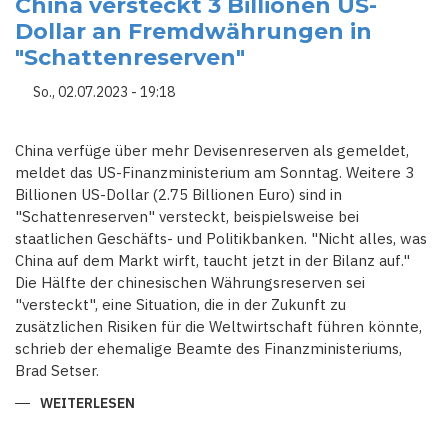
China versteckt 3 Billionen US-
0,5
PROZENT
Dollar an Fremdwährungen in
-
WELTWIRTSCHAFT
"Schattenreserven"
ERHOLT
SICH
NUR
So., 02.07.2023 - 19:18
LANGSAM
China verfüge über mehr Devisenreserven als gemeldet,
meldet das US-Finanzministerium am Sonntag. Weitere 3
Billionen US-Dollar (2.75 Billionen Euro) sind in
"Schattenreserven" versteckt, beispielsweise bei
staatlichen Geschäfts- und Politikbanken. "Nicht alles, was
China auf dem Markt wirft, taucht jetzt in der Bilanz auf."
Die Hälfte der chinesischen Währungsreserven sei
"versteckt", eine Situation, die in der Zukunft zu
zusätzlichen Risiken für die Weltwirtschaft führen könnte,
schrieb der ehemalige Beamte des Finanzministeriums,
Brad Setser.
WEITERLESEN
ÜBER
RISIKEN
FÜR
DIE