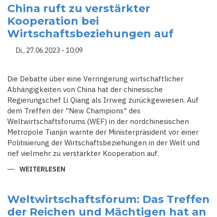
WELTWIRTSCHAFT:
China ruft zu verstärkter
CHINA
Kooperation bei
VERSTECKT
3
Wirtschaftsbeziehungen auf
BILLIONEN
US-
DOLLAR
Di., 27.06.2023 - 10:09
AN
FREMDWÄHRUNGEN
IN
"SCHATTENRESERVEN"
Die Debatte über eine Verringerung wirtschaftlicher
Abhängigkeiten von China hat der chinesische
Regierungschef Li Qiang als Irrweg zurückgewiesen. Auf
dem Treffen der "New Champions" des
Weltwirtschaftsforums (WEF) in der nordchinesischen
Metropole Tianjin warnte der Ministerpräsident vor einer
Politisierung der Wirtschaftsbeziehungen in der Welt und
rief vielmehr zu verstärkter Kooperation auf.
WEITERLESEN
ÜBER
CHINA
RUFT
ZU
VERSTÄRKTER
Weltwirtschaftsforum: Das Treffen
KOOPERATION
der Reichen und Mächtigen hat an
BEI
WIRTSCHAFTSBEZIEHUNGEN