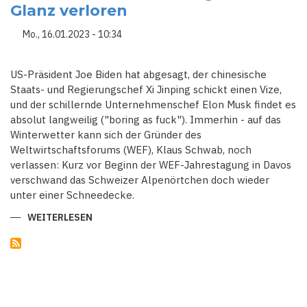
Glanz verloren
AUF
Mo., 16.01.2023 - 10:34
US-Präsident Joe Biden hat abgesagt, der chinesische
Staats- und Regierungschef Xi Jinping schickt einen Vize,
und der schillernde Unternehmenschef Elon Musk findet es
absolut langweilig ("boring as fuck"). Immerhin - auf das
Winterwetter kann sich der Gründer des
Weltwirtschaftsforums (WEF), Klaus Schwab, noch
verlassen: Kurz vor Beginn der WEF-Jahrestagung in Davos
verschwand das Schweizer Alpenörtchen doch wieder
unter einer Schneedecke.
WEITERLESEN
ÜBER
WELTWIRTSCHAFTSFORUM:
DAS
TREFFEN
DER
REICHEN
UND
MÄCHTIGEN
HAT
AN