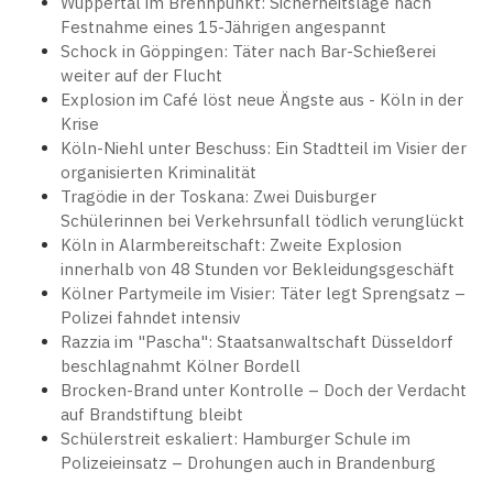
Wuppertal im Brennpunkt: Sicherheitslage nach
Festnahme eines 15-Jährigen angespannt
Schock in Göppingen: Täter nach Bar-Schießerei
weiter auf der Flucht
Explosion im Café löst neue Ängste aus - Köln in der
Krise
Köln-Niehl unter Beschuss: Ein Stadtteil im Visier der
organisierten Kriminalität
Tragödie in der Toskana: Zwei Duisburger
Schülerinnen bei Verkehrsunfall tödlich verunglückt
Köln in Alarmbereitschaft: Zweite Explosion
innerhalb von 48 Stunden vor Bekleidungsgeschäft
Kölner Partymeile im Visier: Täter legt Sprengsatz –
Polizei fahndet intensiv
Razzia im "Pascha": Staatsanwaltschaft Düsseldorf
beschlagnahmt Kölner Bordell
Brocken-Brand unter Kontrolle – Doch der Verdacht
auf Brandstiftung bleibt
Schülerstreit eskaliert: Hamburger Schule im
Polizeieinsatz – Drohungen auch in Brandenburg