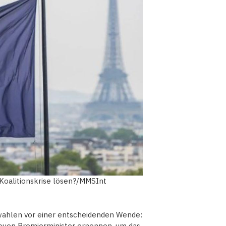
Koalitionskrise lösen?/MMSInt
wahlen vor einer entscheidenden Wende:
euen Premierminister ernennen, um das