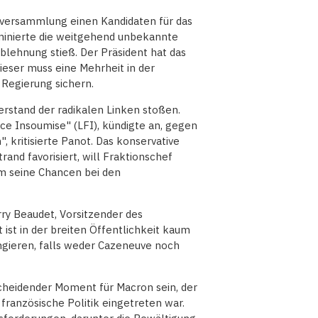
alversammlung einen Kandidaten für das
ominierte die weitgehend unbekannte
Ablehnung stieß. Der Präsident hat das
ieser muss eine Mehrheit in der
Regierung sichern.
rstand der radikalen Linken stoßen.
nce Insoumise" (LFI), kündigte an, gegen
 kritisierte Panot. Das konservative
and favorisiert, will Fraktionschef
um seine Chancen bei den
y Beaudet, Vorsitzender des
 ist in der breiten Öffentlichkeit kaum
gieren, falls weder Cazeneuve noch
cheidender Moment für Macron sein, der
französische Politik eingetreten war.