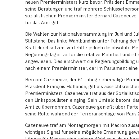
neuen Premierministers kurz bevor. Präsident Emma
seine Beratungen und traf mehrere Schlüsselperso
sozialistischen Premierminister Bernard Cazeneuve, 
für das Amt gilt.
Die Wahlen zur Nationalversammlung im Juni und Jul
Stillstand. Das linke Wahlbündnis unter Führung der 
Kraft durchsetzen, verfehlte jedoch die absolute Me
Regierungslager verlor die relative Mehrheit und ist 
angewiesen. Dies erschwert die Regierungsbildung u
nach einem Premierminister, der im Parlament eine
Bernard Cazeneuve, der 61-jährige ehemalige Premi
Präsident François Hollande, gilt als aussichtsreiche
Premierministers. Cazeneuve trat aus der Sozialistisc
den Linkspopulisten einging. Sein Umfeld betont, dass
Amt zu übernehmen. Cazeneuve genießt über Partei
seine Rolle während der Terroranschläge von Paris 
Cazeneuve traf am Montagmorgen mit Macron zusam
wichtiges Signal für seine mögliche Ernennung gewe
könnte für Macron eine sichere Wahl sein, da er b