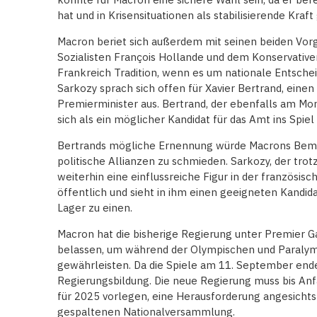
hat und in Krisensituationen als stabilisierende Kraft 
Macron beriet sich außerdem mit seinen beiden Vo
Sozialisten François Hollande und dem Konservativen
Frankreich Tradition, wenn es um nationale Entsch
Sarkozy sprach sich offen für Xavier Bertrand, einen
Premierminister aus. Bertrand, der ebenfalls am Mo
sich als ein möglicher Kandidat für das Amt ins Spiel
Bertrands mögliche Ernennung würde Macrons Bem
politische Allianzen zu schmieden. Sarkozy, der tro
weiterhin eine einflussreiche Figur in der französisch
öffentlich und sieht in ihm einen geeigneten Kandid
Lager zu einen.
Macron hat die bisherige Regierung unter Premier G
belassen, um während der Olympischen und Paralympi
gewährleisten. Da die Spiele am 11. September enden
Regierungsbildung. Die neue Regierung muss bis An
für 2025 vorlegen, eine Herausforderung angesichts 
gespaltenen Nationalversammlung.