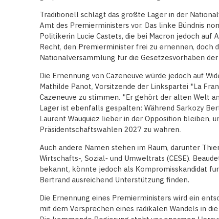
Traditionell schlägt das größte Lager in der Nation
Amt des Premierministers vor. Das linke Bündnis n
Politikerin Lucie Castets, die bei Macron jedoch auf 
Recht, den Premierminister frei zu ernennen, doch d
Nationalversammlung für die Gesetzesvorhaben der 
Die Ernennung von Cazeneuve würde jedoch auf Wide
Mathilde Panot, Vorsitzende der Linkspartei "La Fra
Cazeneuve zu stimmen. "Er gehört der alten Welt an",
Lager ist ebenfalls gespalten: Während Sarkozy Bertr
Laurent Wauquiez lieber in der Opposition bleiben, 
Präsidentschaftswahlen 2027 zu wahren.
Auch andere Namen stehen im Raum, darunter Thierr
Wirtschafts-, Sozial- und Umweltrats (CESE). Beaudet
bekannt, könnte jedoch als Kompromisskandidat fun
Bertrand ausreichend Unterstützung finden.
Die Ernennung eines Premierministers wird ein ents
mit dem Versprechen eines radikalen Wandels in die 