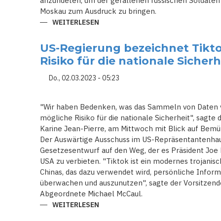
anzündeten, um der gefallenen russischen Soldaten
Moskau zum Ausdruck zu bringen.
WEITERLESEN
ÜBER
RUSSEN
LEGEN
BLUMEN
US-Regierung bezeichnet Tikto
AN
AUSGEBRANNTEN
Risiko für die nationale Sicherh
RUSSISCHEN
PANZERN
IN
Do., 02.03.2023 - 05:23
BALTISCHEN
STÄDTEN
NIEDER
"Wir haben Bedenken, was das Sammeln von Daten v
mögliche Risiko für die nationale Sicherheit", sagte
Karine Jean-Pierre, am Mittwoch mit Blick auf Bemü
Der Auswärtige Ausschuss im US-Repräsentantenha
Gesetzesentwurf auf den Weg, der es Präsident Joe 
USA zu verbieten. "Tiktok ist ein modernes trojani
Chinas, das dazu verwendet wird, persönliche Infor
überwachen und auszunutzen", sagte der Vorsitzende
Abgeordnete Michael McCaul.
WEITERLESEN
ÜBER
US-
REGIERUNG