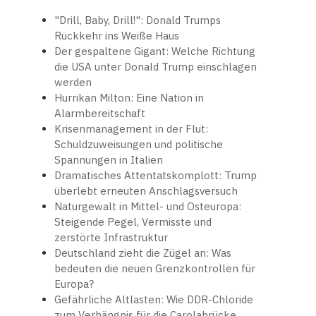
"Drill, Baby, Drill!": Donald Trumps
Rückkehr ins Weiße Haus
Der gespaltene Gigant: Welche Richtung
die USA unter Donald Trump einschlagen
werden
Hurrikan Milton: Eine Nation in
Alarmbereitschaft
Krisenmanagement in der Flut:
Schuldzuweisungen und politische
Spannungen in Italien
Dramatisches Attentatskomplott: Trump
überlebt erneuten Anschlagsversuch
Naturgewalt in Mittel- und Osteuropa:
Steigende Pegel, Vermisste und
zerstörte Infrastruktur
Deutschland zieht die Zügel an: Was
bedeuten die neuen Grenzkontrollen für
Europa?
Gefährliche Altlasten: Wie DDR-Chloride
zum Verhängnis für die Carolabrücke