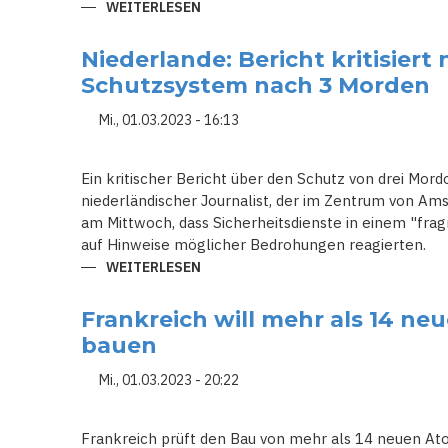
WEITERLESEN
ÜBER
EINE
MYSTERIÖSE
TANKER-
Niederlande: Bericht kritisiert
FLOTTE
HILFT
Schutzsystem nach 3 Morden
RUSSLAND
ÖL
UM
Mi., 01.03.2023 - 16:13
DIE
WELT
ZU
TRANSPORTIEREN
Ein kritischer Bericht über den Schutz von drei Mor
niederländischer Journalist, der im Zentrum von A
am Mittwoch, dass Sicherheitsdienste in einem "fr
auf Hinweise möglicher Bedrohungen reagierten.
WEITERLESEN
ÜBER
NIEDERLANDE:
BERICHT
KRITISIERT
Frankreich will mehr als 14 n
NIEDERLÄNDISCHES
SCHUTZSYSTEM
bauen
NACH
3
MORDEN
Mi., 01.03.2023 - 20:22
Frankreich prüft den Bau von mehr als 14 neuen At