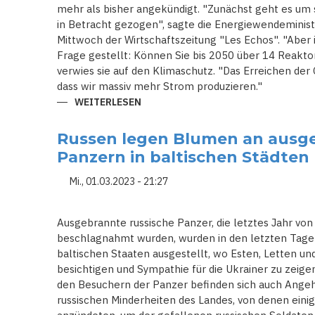
mehr als bisher angekündigt. "Zunächst geht es um
in Betracht gezogen", sagte die Energiewendeminis
Mittwoch der Wirtschaftszeitung "Les Echos". "Aber i
Frage gestellt: Können Sie bis 2050 über 14 Reakt
verwies sie auf den Klimaschutz. "Das Erreichen der 
dass wir massiv mehr Strom produzieren."
WEITERLESEN
ÜBER
FRANKREICH
WILL
MEHR
Russen legen Blumen an ausg
ALS
14
Panzern in baltischen Städten
NEUEN
ATOMKRAFTWERKE
BAUEN
Mi., 01.03.2023 - 21:27
Ausgebrannte russische Panzer, die letztes Jahr von
beschlagnahmt wurden, wurden in den letzten Tagen
baltischen Staaten ausgestellt, wo Esten, Letten und
besichtigen und Sympathie für die Ukrainer zu zeigen
den Besuchern der Panzer befinden sich auch Angeh
russischen Minderheiten des Landes, von denen ein