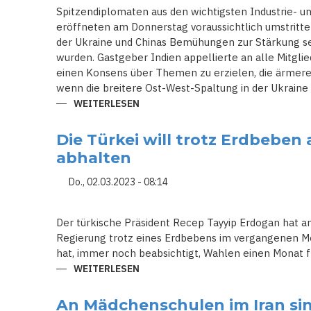
Spitzendiplomaten aus den wichtigsten Industrie- u
eröffneten am Donnerstag voraussichtlich umstritte
der Ukraine und Chinas Bemühungen zur Stärkung se
wurden. Gastgeber Indien appellierte an alle Mitglie
einen Konsens über Themen zu erzielen, die ärmere 
wenn die breitere Ost-West-Spaltung in der Ukraine
WEITERLESEN
ÜBER
INDIEN
FORDERT
DIE
Die Türkei will trotz Erdbeben
G20-
MINISTER
abhalten
AUF
ÜBER
DIE
Do., 02.03.2023 - 08:14
OST-
WEST-
KRISE
HINAUSZUBLICKEN
Der türkische Präsident Recep Tayyip Erdogan hat a
Regierung trotz eines Erdbebens im vergangenen Mon
hat, immer noch beabsichtigt, Wahlen einen Monat f
WEITERLESEN
ÜBER
DIE
TÜRKEI
WILL
An Mädchenschulen im Iran si
TROTZ