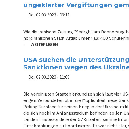
ERDBEBEN
ungeklärter Vergiftungen ge
AM
14.
MAI
Do., 02.03.2023 - 09:11
WAHLEN
ABHALTEN
Wie die iranische Zeitung "Shargh" am Donnerstag ber
nordiranischen Stadt Ardabil mehr als 400 Schülerin
WEITERLESEN
ÜBER
AN
MÄDCHENSCHULEN
IM
USA suchen die Unterstützung
IRAN
SIND
Sanktionen wegen des Ukraine
HUNDERTE
NEUE
FÄLLE
Do., 02.03.2023 - 11:09
UNGEKLÄRTER
VERGIFTUNGEN
GEMELDET
WORDEN
Die Vereinigten Staaten erkundigen sich laut vier 
engen Verbündeten über die Möglichkeit, neue Sank
Peking Russland für seinen Krieg in der Ukraine milit
die sich noch im Anfangsstadium befinden, sollen Un
Ländern, insbesondere der G7-Staaten, sammeln, um
Einschränkungen zu koordinieren. Es war nicht klar