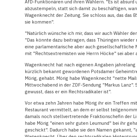
AfD-Funktionären und ihren Wählern. "Es ist absurd un
abzustempeln, statt sich damit zu beschäftigen, war
Wagenknecht der Zeitung. Sie schloss aus, das das
sie kommen".
"Natürlich wünsche ich mir, dass wir auch Wähler d
"Das könnte dazu beitragen, dass Thüringen wieder re
eine parlamentarische aber auch gesellschaftliche Me
mit "Rechtsextremisten wie Herrn Höcke" sei aber 
Wagenknecht hat nach eigenen Angaben jahrelang E
kürzlich bekannt gewordenen Potsdamer Geheimtref
Mörig, gehabt. Mörig habe Wagenknecht "nette Mai
Mittwochabend in der ZDF-Sendung "Markus Lanz". S
gewusst, dass er ein Rechtsradikaler ist".
Vor etwa zehn Jahren habe Mörig ihr ein Treffen mi
Restaurant vermittelt, an dem er selbst teilgenom
damals noch stellvertretende Fraktionschefin der L
habe Mörig "einen sehr guten Leumund" bei ihr geha
geschickt". Dadurch habe sie den Namen gekannt, "al
Wagenknecht. Über den rechtsradikalen Hintergrund