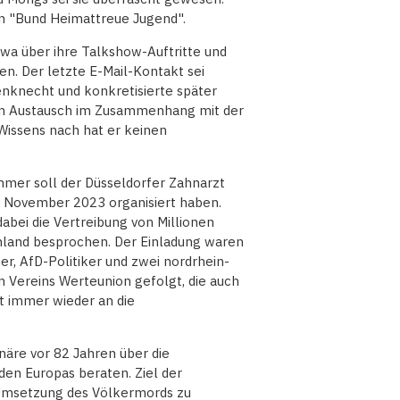
n "Bund Heimattreue Jugend".
twa über ihre Talkshow-Auftritte und
n. Der letzte E-Mail-Kontakt sei
nknecht und konkretisierte später
inen Austausch im Zusammenhang mit der
issens nach hat er keinen
er soll der Düsseldorfer Zahnarzt
m November 2023 organisiert haben.
bei die Vertreibung von Millionen
land besprochen. Der Einladung waren
, AfD-Politiker und zwei nordrhein-
n Vereins Werteunion gefolgt, die auch
zt immer wieder an die
äre vor 82 Jahren über die
den Europas beraten. Ziel der
 Umsetzung des Völkermords zu