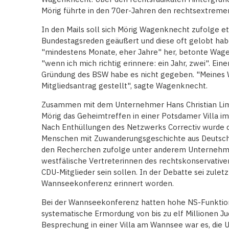
Mörig führte in den 70er-Jahren den rechtsextreme
In den Mails soll sich Mörig Wagenknecht zufolge e
Bundestagsreden geäußert und diese oft gelobt habe
"mindestens Monate, eher Jahre" her, betonte Wage
"wenn ich mich richtig erinnere: ein Jahr, zwei". E
Gründung des BSW habe es nicht gegeben. "Meines W
Mitgliedsantrag gestellt", sagte Wagenknecht.
Zusammen mit dem Unternehmer Hans Christian Limm
Mörig das Geheimtreffen in einer Potsdamer Villa i
Nach Enthüllungen des Netzwerks Correctiv wurde da
Menschen mit Zuwanderungsgeschichte aus Deutsch
den Recherchen zufolge unter anderem Unternehmer
westfälische Vertreterinnen des rechtskonservative
CDU-Mitglieder sein sollen. In der Debatte sei zulet
Wannseekonferenz erinnert worden.
Bei der Wannseekonferenz hatten hohe NS-Funktion
systematische Ermordung von bis zu elf Millionen Ju
Besprechung in einer Villa am Wannsee war es, die