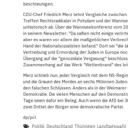
beschleunigen.
CDU-Chef Friedrich Merz lehnt Vergleiche zwische
Treffen Rechtsradikaler in Potsdam und der Wannsee
unhistorisch ab. Über die Wannseekonferenz vom 20
in seinem Newsletter: "Da saßen nicht einige verirr
aber es waren vor allem die maßgeblichen Verbrecher
Hand der Nationalsozialisten befand." Dort sei "die
Vertreibung und Ermordung der Juden in Europa noc
Übergang auf die "genozidale Vergasung" beschloss
Zusammenhang auf das Werk "Weltenbrand" des briti
Merz schrieb nun, jeder Vergleich mit dem NS-Regime
und die Grauen des Mordes an sechs Millionen Juden
den falschen Schlüssen. Anders als in der Weimarer
Demokratie. Die vielen Menschen auf den Demonstr
Tage seien dafür ein Beleg. Auch wenn die AfD bei 
zwei Drittel der Bürger eine demokratische Partei.
dp/pcl
Politik
Deutschland
Thüringen
Landtagswahl