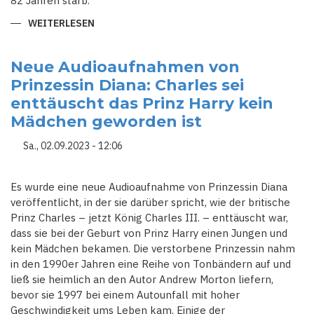
82 Jahren starb.
WEITERLESEN
ÜBER
SPANIENS
ALTKÖNIGIN
SOFIA
GEHÖRT
Neue Audioaufnahmen von
NOCH
Prinzessin Diana: Charles sei
IMMER
ZU
enttäuscht das Prinz Harry kein
DEN
BELIEBTESTEN
Mädchen geworden ist
PERSÖNLICHKEITEN
SPANIENS
Sa., 02.09.2023 - 12:06
Es wurde eine neue Audioaufnahme von Prinzessin Diana
veröffentlicht, in der sie darüber spricht, wie der britische
Prinz Charles – jetzt König Charles III. – enttäuscht war,
dass sie bei der Geburt von Prinz Harry einen Jungen und
kein Mädchen bekamen. Die verstorbene Prinzessin nahm
in den 1990er Jahren eine Reihe von Tonbändern auf und
ließ sie heimlich an den Autor Andrew Morton liefern,
bevor sie 1997 bei einem Autounfall mit hoher
Geschwindigkeit ums Leben kam. Einige der