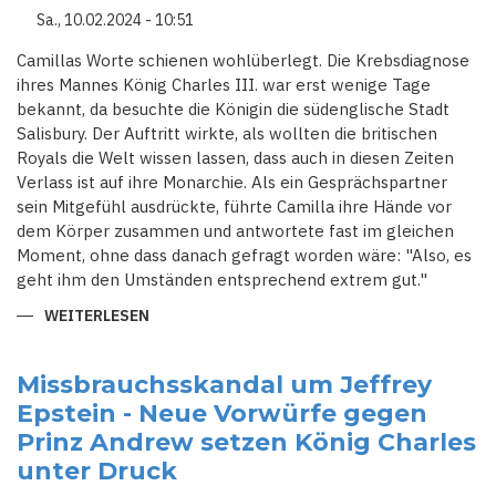
NEUE
Sa., 10.02.2024 - 10:51
DETAILS
ZU
MARIUS
Camillas Worte schienen wohlüberlegt. Die Krebsdiagnose
BORG
ihres Mannes König Charles III. war erst wenige Tage
HØIBYS
VERHAFTUNG
bekannt, da besuchte die Königin die südenglische Stadt
UND
VORWÜRFEN
Salisbury. Der Auftritt wirkte, als wollten die britischen
Royals die Welt wissen lassen, dass auch in diesen Zeiten
Verlass ist auf ihre Monarchie. Als ein Gesprächspartner
sein Mitgefühl ausdrückte, führte Camilla ihre Hände vor
dem Körper zusammen und antwortete fast im gleichen
Moment, ohne dass danach gefragt worden wäre: "Also, es
geht ihm den Umständen entsprechend extrem gut."
WEITERLESEN
ÜBER
"SIE
IST
EINE
GROSSE S
Missbrauchsskandal um Jeffrey
TÜTZE": Q
Epstein - Neue Vorwürfe gegen
UEEN C
AMILLA F
Prinz Andrew setzen König Charles
ÜHRT D
URCH D
unter Druck
IE K
RISE