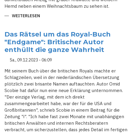
Hemd neben einem Weihnachtsbaum zu sehen ist.
WEITERLESEN
ÜBER
KÖNIG
CHARLES
III.
SETZT
Das Rätsel um das Royal-Buch
AUF
"Endgame": Britischer Autor
BESONDEREN
WEIHNACHTSBAUM
enthüllt die ganze Wahrheit
Sa., 09.12.2023 - 06:09
Mit seinem Buch über die britischen Royals machte er
Schlagzeilen, weil in der niederländischen Übersetzung
plötzlich zwei brisante Namen auftauchten. Autor Omid
Scobie hat dafür nun eine neue Erklärung unternommen.
"Der einzige Verlag, mit dem ich direkt
zusammengearbeitet habe, war der für die USA und
Großbritannien", schrieb Scobie in einem Beitrag für die
Zeitung "i". "Ich habe fast zwei Monate mit unabhängigen
britischen Anwälten und internen Rechtsberatern
verbracht, um sicherzustellen, dass jedes Detail im fertigen