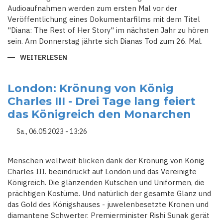
Audioaufnahmen werden zum ersten Mal vor der
Veröffentlichung eines Dokumentarfilms mit dem Titel
"Diana: The Rest of Her Story" im nächsten Jahr zu hören
sein. Am Donnerstag jährte sich Dianas Tod zum 26. Mal.
WEITERLESEN
ÜBER
NEUE
AUDIOAUFNAHMEN
VON
PRINZESSIN
London: Krönung von König
DIANA:
Charles III - Drei Tage lang feiert
CHARLES
SEI
das Königreich den Monarchen
ENTTÄUSCHT
DAS
PRINZ
Sa., 06.05.2023 - 13:26
HARRY
KEIN
MÄDCHEN
GEWORDEN
Menschen weltweit blicken dank der Krönung von König
IST
Charles III. beeindruckt auf London und das Vereinigte
Königreich. Die glänzenden Kutschen und Uniformen, die
prächtigen Kostüme. Und natürlich der gesamte Glanz und
das Gold des Königshauses - juwelenbesetzte Kronen und
diamantene Schwerter. Premierminister Rishi Sunak gerät