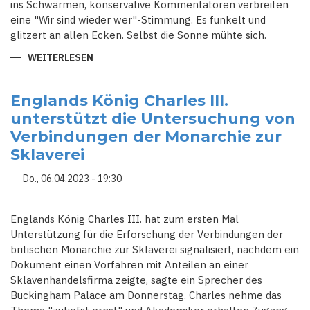
ins Schwärmen, konservative Kommentatoren verbreiten
eine "Wir sind wieder wer"-Stimmung. Es funkelt und
glitzert an allen Ecken. Selbst die Sonne mühte sich.
WEITERLESEN
ÜBER
LONDON:
KRÖNUNG
VON
KÖNIG
Englands König Charles III.
CHARLES
unterstützt die Untersuchung von
III
-
Verbindungen der Monarchie zur
DREI
TAGE
Sklaverei
LANG
FEIERT
DAS
Do., 06.04.2023 - 19:30
KÖNIGREICH
DEN
MONARCHEN
Englands König Charles III. hat zum ersten Mal
Unterstützung für die Erforschung der Verbindungen der
britischen Monarchie zur Sklaverei signalisiert, nachdem ein
Dokument einen Vorfahren mit Anteilen an einer
Sklavenhandelsfirma zeigte, sagte ein Sprecher des
Buckingham Palace am Donnerstag. Charles nehme das