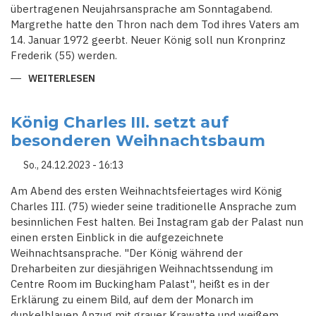
übertragenen Neujahrsansprache am Sonntagabend.
Margrethe hatte den Thron nach dem Tod ihres Vaters am
14. Januar 1972 geerbt. Neuer König soll nun Kronprinz
Frederik (55) werden.
WEITERLESEN
ÜBER
DÄNISCHE
KÖNIGIN
MARGRETHE
II.
König Charles III. setzt auf
DANKT
besonderen Weihnachtsbaum
AB
So., 24.12.2023 - 16:13
Am Abend des ersten Weihnachtsfeiertages wird König
Charles III. (75) wieder seine traditionelle Ansprache zum
besinnlichen Fest halten. Bei Instagram gab der Palast nun
einen ersten Einblick in die aufgezeichnete
Weihnachtsansprache. "Der König während der
Dreharbeiten zur diesjährigen Weihnachtssendung im
Centre Room im Buckingham Palast", heißt es in der
Erklärung zu einem Bild, auf dem der Monarch im
dunkelblauen Anzug mit grauer Krawatte und weißem