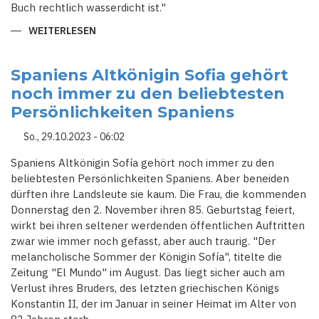
Buch rechtlich wasserdicht ist."
WEITERLESEN
ÜBER
DAS
RÄTSEL
UM
DAS
Spaniens Altkönigin Sofia gehört
ROYAL-
noch immer zu den beliebtesten
BUCH
"ENDGAME":
Persönlichkeiten Spaniens
BRITISCHER
AUTOR
ENTHÜLLT
So., 29.10.2023 - 06:02
DIE
GANZE
WAHRHEIT
Spaniens Altkönigin Sofía gehört noch immer zu den
beliebtesten Persönlichkeiten Spaniens. Aber beneiden
dürften ihre Landsleute sie kaum. Die Frau, die kommenden
Donnerstag den 2. November ihren 85. Geburtstag feiert,
wirkt bei ihren seltener werdenden öffentlichen Auftritten
zwar wie immer noch gefasst, aber auch traurig. "Der
melancholische Sommer der Königin Sofía", titelte die
Zeitung "El Mundo" im August. Das liegt sicher auch am
Verlust ihres Bruders, des letzten griechischen Königs
Konstantin II, der im Januar in seiner Heimat im Alter von