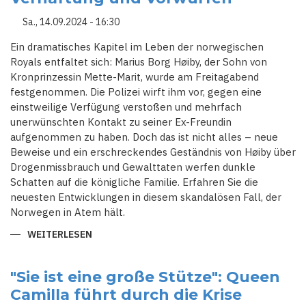
Sa., 14.09.2024 - 16:30
Ein dramatisches Kapitel im Leben der norwegischen
Royals entfaltet sich: Marius Borg Høiby, der Sohn von
Kronprinzessin Mette-Marit, wurde am Freitagabend
festgenommen. Die Polizei wirft ihm vor, gegen eine
einstweilige Verfügung verstoßen und mehrfach
unerwünschten Kontakt zu seiner Ex-Freundin
aufgenommen zu haben. Doch das ist nicht alles – neue
Beweise und ein erschreckendes Geständnis von Høiby über
Drogenmissbrauch und Gewalttaten werfen dunkle
Schatten auf die königliche Familie. Erfahren Sie die
neuesten Entwicklungen in diesem skandalösen Fall, der
Norwegen in Atem hält.
WEITERLESEN
ÜBER
FESTNAHME
DES
SOHNES
VON
"Sie ist eine große Stütze": Queen
KRONPRINZESSIN
Camilla führt durch die Krise
METTE-
MARIT: