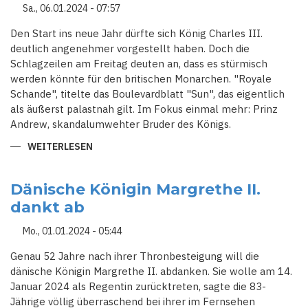
Sa., 06.01.2024 - 07:57
Den Start ins neue Jahr dürfte sich König Charles III.
deutlich angenehmer vorgestellt haben. Doch die
Schlagzeilen am Freitag deuten an, dass es stürmisch
werden könnte für den britischen Monarchen. "Royale
Schande", titelte das Boulevardblatt "Sun", das eigentlich
als äußerst palastnah gilt. Im Fokus einmal mehr: Prinz
Andrew, skandalumwehter Bruder des Königs.
WEITERLESEN
ÜBER
MISSBRAUCHSSKANDAL
UM
JEFFREY
EPSTEIN
Dänische Königin Margrethe II.
-
dankt ab
NEUE
VORWÜRFE
GEGEN
Mo., 01.01.2024 - 05:44
PRINZ
ANDREW
SETZEN
Genau 52 Jahre nach ihrer Thronbesteigung will die
KÖNIG
dänische Königin Margrethe II. abdanken. Sie wolle am 14.
CHARLES
UNTER
Januar 2024 als Regentin zurücktreten, sagte die 83-
DRUCK
Jährige völlig überraschend bei ihrer im Fernsehen