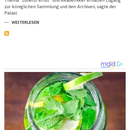
Thema "zutiefst ernst" und Akademiker erhalten Zugang
zur königlichen Sammlung und den Archiven, sagte der
Palast.
WEITERLESEN
ÜBER
ENGLANDS
KÖNIG
CHARLES
III.
UNTERSTÜTZT
DIE
UNTERSUCHUNG
VON
VERBINDUNGEN
DER
MONARCHIE
ZUR
SKLAVEREI