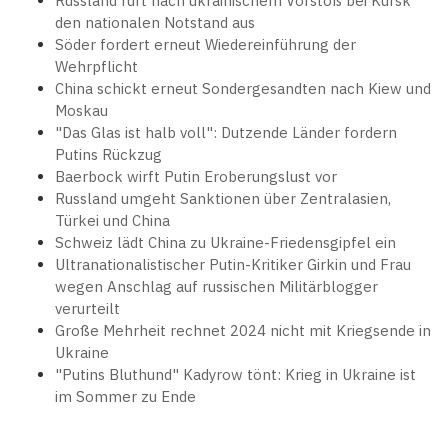
Russland ruft nach ukrainischem Vorstoß bei Kursk
den nationalen Notstand aus
Söder fordert erneut Wiedereinführung der
Wehrpflicht
China schickt erneut Sondergesandten nach Kiew und
Moskau
"Das Glas ist halb voll": Dutzende Länder fordern
Putins Rückzug
Baerbock wirft Putin Eroberungslust vor
Russland umgeht Sanktionen über Zentralasien,
Türkei und China
Schweiz lädt China zu Ukraine-Friedensgipfel ein
Ultranationalistischer Putin-Kritiker Girkin und Frau
wegen Anschlag auf russischen Militärblogger
verurteilt
Große Mehrheit rechnet 2024 nicht mit Kriegsende in
Ukraine
"Putins Bluthund" Kadyrow tönt: Krieg in Ukraine ist
im Sommer zu Ende