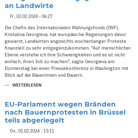
GRARDIESEL
an Landwirte
Fr., 02.02.2024 - 06:27
Die Chefin des Internationalen Währungsfonds (IWF),
Kristalina Georgieva, hat europäische Regierungen davor
gewarnt, Landwirten angesichts wochenlanger Proteste
finanziell zu sehr entgegenzukommen. "Auf menschlicher
Ebene verstehe ich ihre Schwierigkeiten und es ist nicht
einfach, ihren Job zu machen", sagte Georgieva am
Donnerstag bei einer Pressekonferenz in Washington mit
Blick auf die Bäuerinnen und Bauern.
WEITERLESEN
ÜBER
IWF-
CHEFIN
WARNT
VOR
EU-Parlament wegen Bränden
WEITGEHENDEM
nach Bauernprotesten in Brüssel
ENTGEGENKOMMEN
AN
teils abgeriegelt
LANDWIRTE
Do., 01.02.2024 - 15:11