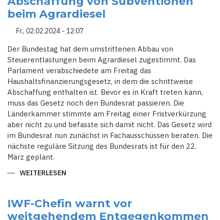
Abschaffung von Subventionen
beim Agrardiesel
Fr., 02.02.2024 - 12:07
Der Bundestag hat dem umstrittenen Abbau von
Steuerentlastungen beim Agrardiesel zugestimmt. Das
Parlament verabschiedete am Freitag das
Haushaltsfinanzierungsgesetz, in dem die schrittweise
Abschaffung enthalten ist. Bevor es in Kraft treten kann,
muss das Gesetz noch den Bundesrat passieren. Die
Länderkammer stimmte am Freitag einer Fristverkürzung
aber nicht zu und befasste sich damit nicht. Das Gesetz wird
im Bundesrat nun zunächst in Fachausschüssen beraten. Die
nächste reguläre Sitzung des Bundesrats ist für den 22.
März geplant.
WEITERLESEN
ÜBER
BUNDESTAG
BESCHLIESST A
BSCHAFFUNG V
ON S
IWF-Chefin warnt vor
UBVENTIONEN B
weitgehendem Entgegenkommen
EIM A