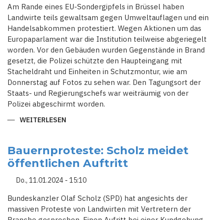
Am Rande eines EU-Sondergipfels in Brüssel haben
Landwirte teils gewaltsam gegen Umweltauflagen und ein
Handelsabkommen protestiert. Wegen Aktionen um das
Europaparlament war die Institution teilweise abgeriegelt
worden. Vor den Gebäuden wurden Gegenstände in Brand
gesetzt, die Polizei schützte den Haupteingang mit
Stacheldraht und Einheiten in Schutzmontur, wie am
Donnerstag auf Fotos zu sehen war. Den Tagungsort der
Staats- und Regierungschefs war weiträumig von der
Polizei abgeschirmt worden.
WEITERLESEN
ÜBER
EU-
PARLAMENT
WEGEN
BRÄNDEN
Bauernproteste: Scholz meidet
NACH
öffentlichen Auftritt
BAUERNPROTESTEN
IN
BRÜSSEL
Do., 11.01.2024 - 15:10
TEILS
ABGERIEGELT
Bundeskanzler Olaf Scholz (SPD) hat angesichts der
massiven Proteste von Landwirten mit Vertretern der
Branche gesprochen. Einen Aufritt bei einer Kundgebung