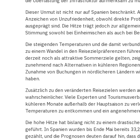
die Überlastung der Infrastruktur aufmerksam zu m
Dieser Unmut ist nicht nur auf Spanien beschränkt. A
Anzeichen von Unzufriedenheit, obwohl direkte Prot
ausgeprägt sind. Die Hitze trägt jedoch zur allgemei
Stimmung sowohl bei Einheimischen als auch bei Be
Die steigenden Temperaturen und die damit verbun
zu einem Wandel in den Reisezielpräferenzen führe
derzeit noch als attraktive Sommerziele gelten, zei
zunehmend nach Alternativen in kühleren Regionen
Zunahme von Buchungen in nördlicheren Ländern w
haben.
Zusätzlich zu den veränderten Reisezielen werden 
wahrscheinlicher. Viele Experten und Tourismusverb
kühleren Monate außerhalb der Hauptsaison zu ve
Temperaturen zu entkommen und ein angenehmeres
Die hohe Hitze hat bislang nicht zu einem drastisc
geführt. In Spanien wurden bis Ende Mai bereits 33,
gezählt, und die Prognosen deuten darauf hin, dass 