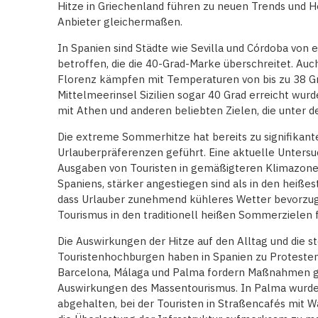
Hitze in Griechenland führen zu neuen Trends und H
Anbieter gleichermaßen.
In Spanien sind Städte wie Sevilla und Córdoba von 
betroffen, die die 40-Grad-Marke überschreitet. Auc
Florenz kämpfen mit Temperaturen von bis zu 38 Gr
Mittelmeerinsel Sizilien sogar 40 Grad erreicht wurd
mit Athen und anderen beliebten Zielen, die unter d
Die extreme Sommerhitze hat bereits zu signifikan
Urlauberpräferenzen geführt. Eine aktuelle Untersu
Ausgaben von Touristen in gemäßigteren Klimazone
Spaniens, stärker angestiegen sind als in den heißes
dass Urlauber zunehmend kühleres Wetter bevorzu
Tourismus in den traditionell heißen Sommerzielen 
Die Auswirkungen der Hitze auf den Alltag und die 
Touristenhochburgen haben in Spanien zu Protesten
Barcelona, Málaga und Palma fordern Maßnahmen ge
Auswirkungen des Massentourismus. In Palma wurde
abgehalten, bei der Touristen in Straßencafés mit W